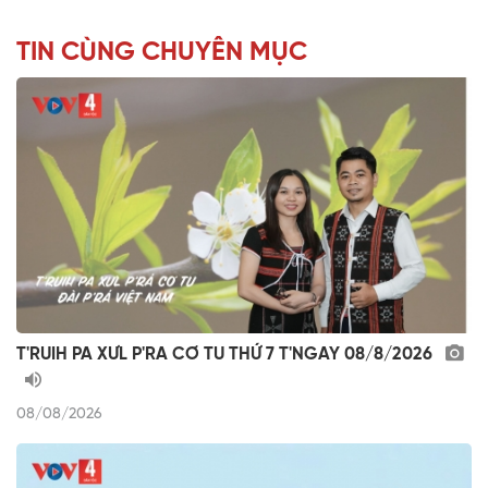
TIN CÙNG CHUYÊN MỤC
T'RUIH PA XƯL P'RA CƠ TU THỨ 7 T'NGAY 08/8/2026
08/08/2026