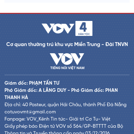
Cơ quan thường trú khu vực Miền Trung - Đài TNVN
Giám đốc: PHẠM TẤN TƯ
Phó Giám đốc: A LĂNG DUY - Phó Giám đốc: PHAN
THANH HÀ
Địa chỉ: 40 Pasteur, quận Hải Châu, thành Phố Đà Nẵng
cotuvovmt@gmail.com
Fanpage: VOV_Kênh Tin tức- Giải trí Cơ Tu- Việt
Giấy phép báo Điện tử VOV số 564/GP-BTTTT của Bộ
Thông tin và Truyền thông cấp ngày 03/12/2016