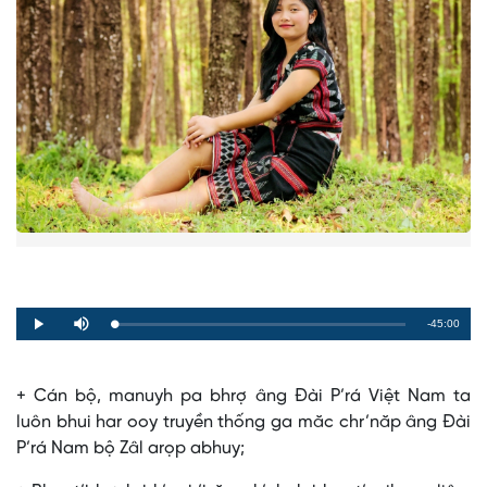
Remaining
-45:00
Loaded
:
Progress
:
Play
Mute
0%
0%
Time
+ Cán bộ, manuyh pa bhrợ âng Đài P’rá Việt Nam ta
luôn bhui har ooy truyền thống ga măc chr’năp âng Đài
P’rá Nam bộ Zâl arọp abhuy;