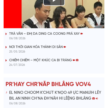
P
l
VÀI PHÚT DÀNH CHO QUẢNG BÁ
a
TRÀ VÂN – ĐHỊ DA DING CA COONG PRÁ XAY
y
06/08/2026
V
NƠI THỜI GIAN HÓA THÀNH DI SẢN
25/05/2026
i
CHIÊM CHIÊM – MỘT KHÚC CA BI TRÁNG
24/07/2026
d
e
PR'HAY CHR'NĂP BHLÂNG VOV4
o
EL NINO CHOOM K’CHƯT K’NỌO 49 ỰC MANƯIH LÊY
BIL AN NINH CH’NA ĐH’NĂH HI LÊỆNG BHLÂNG
06/08/2026