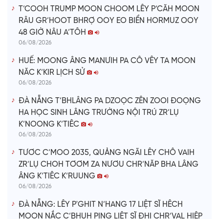
T’COOH TRUMP MOON CHOOM LÊY P’CĂH MOON
RÂU GR’HOOT BHRỢ OOY EO BIỂN HORMUZ OOY
48 GIỜ NÂU A’TÔH
06/08/2026
HUẾ: MOONG ÂNG MANƯIH PA CÔ VÊY TA MOON
NĂC K’KIR LỊCH SỬ
06/08/2026
ĐÀ NẴNG T’BHLÂNG PA DZOỌC ZÊN ZOOI ĐOỌNG
HA HỌC SINH LÂNG TRƯỜNG NỘI TRÚ ZR’LỤ
K’NOONG K’TIÊC
06/08/2026
TƯƠC C’MOO 2035, QUẢNG NGÃI LÊY CHÔ VAIH
ZR’LỤ CHOH TƠƠM ZA NƯƠU CHR’NĂP BHA LÂNG
ÂNG K’TIÊC K’RUUNG
06/08/2026
ĐÀ NẴNG: LÊY P'GHIT N’HANG 17 LIỆT SĨ HÊCH
MOON NẮC C’BHUH PING LIỆT SĨ ĐHỊ CHR’VAL HIỆP