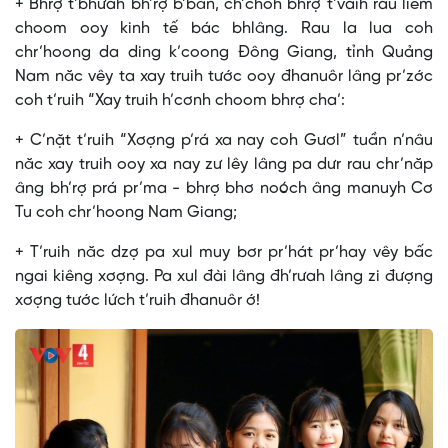
+ Bhrợ t’bhưah bh’rợ b’băn, ch’choh bhrợ t’vaih rau liêm
choom ooy kinh tế bác bhlâng. Rau la lua coh
chr’hoong da ding k’coong Đông Giang, tỉnh Quảng
Nam năc vêy ta xay truih tước ooy đhanuôr lâng pr’zớc
coh t’ruih “Xay truih h’cơnh choom bhrợ cha’:
+ C’nặt t’ruih “Xơợng p’rá xa nay coh Gươl” tuần n’nâu
năc xay truih ooy xa nay zư lêy lâng pa dưr rau chr’năp
âng bh’rợ prá pr’ma - bhrợ bhơ noóch âng manuyh Cơ
Tu coh chr’hoong Nam Giang;
+ T’ruih năc dzợ pa xul muy bơr pr’hát pr’hay vêy bấc
ngai kiêng xơợng. Pa xul đài lâng đh’rưah lâng zi đượng
xơợng tước lứch t’ruih đhanuôr ớ!