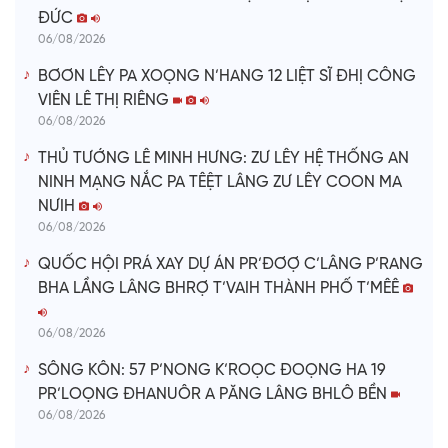
ĐỨC
06/08/2026
BƠƠN LÊY PA XOỌNG N’HANG 12 LIỆT SĨ ĐHỊ CÔNG
VIÊN LÊ THỊ RIÊNG
06/08/2026
THỦ TƯỚNG LÊ MINH HƯNG: ZƯ LÊY HỆ THỐNG AN
NINH MẠNG NẮC PA TÊỆT LÂNG ZƯ LÊY COON MA
NƯIH
06/08/2026
QUỐC HỘI PRÁ XAY DỰ ÁN PR’ĐƠỢ C’LÂNG P’RANG
BHA LẦNG LÂNG BHRỢ T’VAIH THÀNH PHỐ T’MÊÊ
06/08/2026
SÔNG KÔN: 57 P’NONG K’ROỌC ĐOỌNG HA 19
PR’LOỌNG ĐHANUÔR A PĂNG LÂNG BHLÔ BỀN
06/08/2026