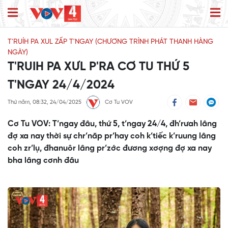
T'RUÍH PA XUL ZẤP T'NGAY (CHƯƠNG TRÌNH PHÁT THANH HÀNG
NGÀY)
T'RUIH PA XƯL P'RA CƠ TU THỨ 5
T'NGAY 24/4/2024
Thứ năm, 08:32, 24/04/2025
Cơ Tu VOV
Cơ Tu VOV: T’ngay đâu, thứ 5, t’ngay 24/4, đh’rưah lâng
đợ xa nay thời sự chr’năp pr’hay coh k’tiếc k’ruung lâng
coh zr’lụ, đhanuôr lâng pr’zớc đương xơợng đợ xa nay
bha lâng cơnh đâu