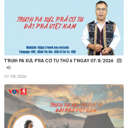
T'RUIH PA XƯL P'RA CƠ TU THỨ 6 T'NGAY 07/8/2026
07/08/2026