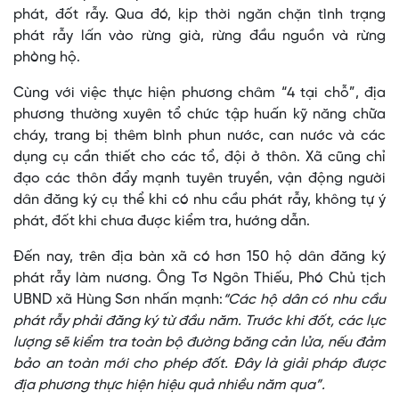
phát, đốt rẫy. Qua đó, kịp thời ngăn chặn tình trạng
phát rẫy lấn vào rừng già, rừng đầu nguồn và rừng
phòng hộ.
Cùng với việc thực hiện phương châm “4 tại chỗ”, địa
phương thường xuyên tổ chức tập huấn kỹ năng chữa
cháy, trang bị thêm bình phun nước, can nước và các
dụng cụ cần thiết cho các tổ, đội ở thôn. Xã cũng chỉ
đạo các thôn đẩy mạnh tuyên truyền, vận động người
dân đăng ký cụ thể khi có nhu cầu phát rẫy, không tự ý
phát, đốt khi chưa được kiểm tra, hướng dẫn.
Đến nay, trên địa bàn xã có hơn 150 hộ dân đăng ký
phát rẫy làm nương. Ông Tơ Ngôn Thiếu, Phó Chủ tịch
UBND xã Hùng Sơn nhấn mạnh:
“Các hộ dân có nhu cầu
phát rẫy phải đăng ký từ đầu năm. Trước khi đốt, các lực
lượng sẽ kiểm tra toàn bộ đường băng cản lửa, nếu đảm
bảo an toàn mới cho phép đốt. Đây là giải pháp được
địa phương thực hiện hiệu quả nhiều năm qua”.