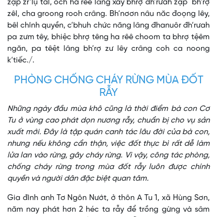
zập zr’lụ tal, och ha rêê lâng xay bhrợ đh’rưah zập bh’rợ
zêl, cha groong rooh crâng. Bh’nơơn nâu năc đoọng lêy,
bêl chính quyền, c’bhuh chức năng lâng đhanuôr đh’rưah
pa zưm têy, bhiệc bhrợ têng ha rêê choom ta bhrợ tệêm
ngăn, pa têệt lâng bh’rợ zư lêy crâng coh ca noong
k’tiếc./.
PHÒNG CHỐNG CHÁY RỪNG MÙA ĐỐT
RẪY
Những ngày đầu mùa khô cũng là thời điểm bà con Cơ
Tu ở vùng cao phát dọn nương rẫy, chuẩn bị cho vụ sản
xuất mới. Đây là tập quán canh tác lâu đời của bà con,
nhưng nếu không cẩn thận, việc đốt thực bì rất dễ làm
lửa lan vào rừng, gây cháy rừng. Vì vậy, công tác phòng,
chống cháy rừng trong mùa đốt rẫy luôn được chính
quyền và người dân đặc biệt quan tâm.
Gia đình anh Tơ Ngôn Nướt, ở thôn A Tu 1, xã Hùng Sơn,
năm nay phát hơn 2 héc ta rẫy để trồng gừng và sâm