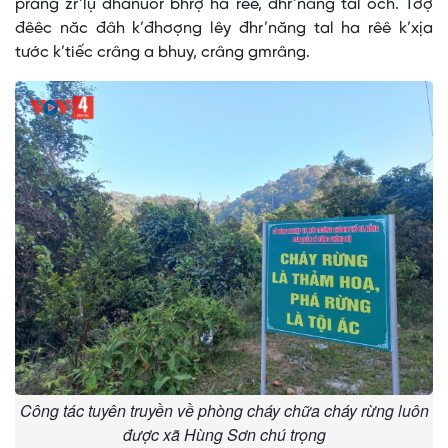
prang zr’lụ đhanuôr bhrợ ha rêê, đhr’năng tal och. Tơợ
đêêc năc đâh k’đhơợng lêy đhr’năng tal ha rêê k’xịa
tước k’tiếc crâng a bhuy, crâng gmrâng.
Công tác tuyên truyền về phòng cháy chữa cháy rừng luôn
được xã Hùng Sơn chú trọng