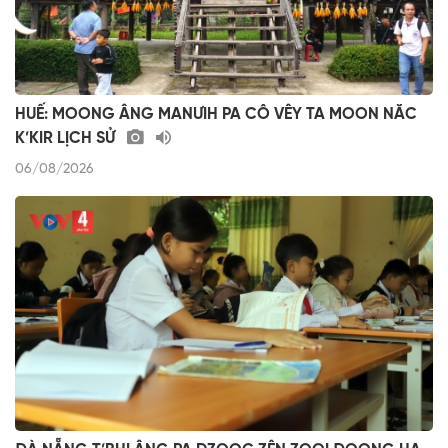
HUẾ: MOONG ÂNG MANƯIH PA CÔ VÊY TA MOON NĂC
K’KIR LỊCH SỬ
06/08/2026