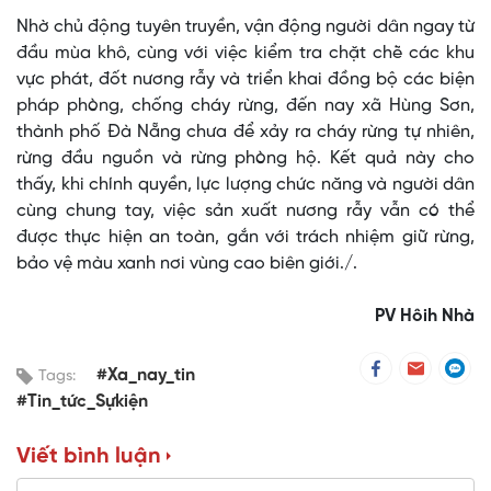
Nhờ chủ động tuyên truyền, vận động người dân ngay từ
đầu mùa khô, cùng với việc kiểm tra chặt chẽ các khu
vực phát, đốt nương rẫy và triển khai đồng bộ các biện
pháp phòng, chống cháy rừng, đến nay xã Hùng Sơn,
thành phố Đà Nẵng chưa để xảy ra cháy rừng tự nhiên,
rừng đầu nguồn và rừng phòng hộ. Kết quả này cho
thấy, khi chính quyền, lực lượng chức năng và người dân
cùng chung tay, việc sản xuất nương rẫy vẫn có thể
được thực hiện an toàn, gắn với trách nhiệm giữ rừng,
bảo vệ màu xanh nơi vùng cao biên giới./.
PV Hôih Nhà
#Xa_nay_tin
Tags:
#Tin_tức_Sựkiện
Viết bình luận