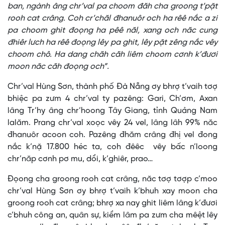
ban, ngành âng chr’val pa choom đăh cha groong t’pặt
rooh cat crâng. Coh cr’chăl đhanuôr och ha rêê nắc a zi
pa choom ghit đoọng ha pêê năl, xang och năc cung
đhiêr lưch ha rêê đoọng lêy pa ghit, lêy pặt zêng nắc vêy
choom chô. Ha dang chăh căh liêm choom cơnh k’đươi
moon năc căh đoọng och”.
Chr’val Hùng Sơn, thành phố Đà Nẵng ơy bhrợ t’vaih tơợ
bhiệc pa zưm 4 chr’val ty pazêng: Gari, Ch’ơm, Axan
lâng Tr’hy âng chr’hoong Tây Giang, tỉnh Quảng Nam
lalăm. Prang chr’val xoọc vêy 24 vel, lâng lâh 99% năc
đhanuôr acoon coh. Pazêng đhăm crâng đhị vel đong
nắc k’nặ 17.800 héc ta, coh đêêc vêy bấc n’loong
chr’năp cơnh pơ mu, dổi, k’ghiêr, prao…
Đọong cha groong rooh cat crâng, năc tơợ tơợp c’moo
chr’val Hùng Sơn ơy bhrợ t’vaih k’bhuh xay moon cha
groong rooh cat crâng; bhrợ xa nay ghit liêm lâng k’đươi
c’bhuh công an, quân sự, kiểm lâm pa zưm cha mêệt lêy