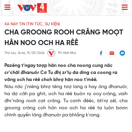
XA NAY TIN (TIN TỨC, SỰ KIỆN)
CHA GROONG ROOH CRÂNG MOỌT
HÂN NOO OCH HA RÊÊ
Thứ sáu, 16:44, 15/05/2026
PV Hôih Nhà
Pazêng t’ngay tơợp hân noo cha noong cung năc
cr’chăl đhanuôr Cơ Tu đhị zr’lụ da ding ca coong ra
văng och ha rêê choh bhrợ hân noo t’mêê.
Nâu năc j’niêng bhrợ têng tơợ lang a hay âng đhanuôr,
ha dợ căh pa ghit, och ha rêê buôn rọ ooy crâng, vaih
đhr’năng rooh cat crâng. Tu cơnh đêêc, bh’rợ zêl, cha
groong crâng coh hân noo och ha rêê ta luôn bơơn
chính quyền lâng đhanuôr pa bhlầng k’rang.