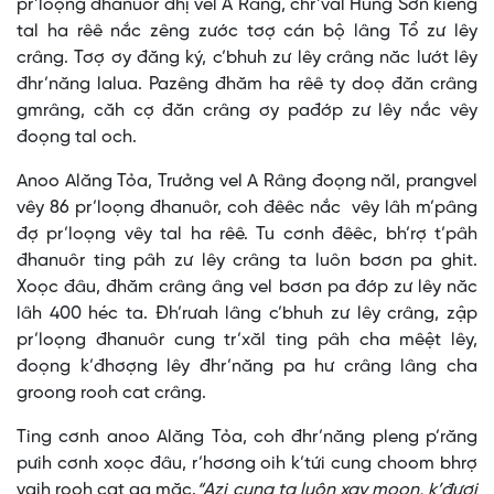
pr’loọng đhanuôr đhị vel A Râng, chr’val Hùng Sơn kiêng
tal ha rêê nắc zêng zước tơợ cán bộ lâng Tổ zư lêy
crâng. Tơợ ơy đăng ký, c’bhuh zư lêy crâng năc lướt lêy
đhr’năng lalua. Pazêng đhăm ha rêê ty doọ đăn crâng
gmrâng, căh cợ đăn crâng ơy pađớp zư lêy nắc vêy
đoọng tal och.
Anoo Alăng Tỏa, Trưởng vel A Râng đoọng năl, prangvel
vêy 86 pr’loọng đhanuôr, coh đêêc nắc vêy lâh m’pâng
đợ pr’loọng vêy tal ha rêê. Tu cơnh đêêc, bh’rợ t’pâh
đhanuôr ting pâh zư lêy crâng ta luôn bơơn pa ghit.
Xoọc đâu, đhăm crâng âng vel bơơn pa đớp zư lêy năc
lâh 400 héc ta. Đh’rưah lâng c’bhuh zư lêy crâng, zập
pr’loọng đhanuôr cung tr’xăl ting pâh cha mêệt lêy,
đoọng k’đhơợng lêy đhr’năng pa hư crâng lâng cha
groong rooh cat crâng.
Ting cơnh anoo Alăng Tỏa, coh đhr’năng pleng p’răng
pưih cơnh xoọc đâu, r’hơơng oih k’tứi cung choom bhrợ
vaih rooh cat ga măc.
“Azi cung ta luôn xay moon, k’đươi