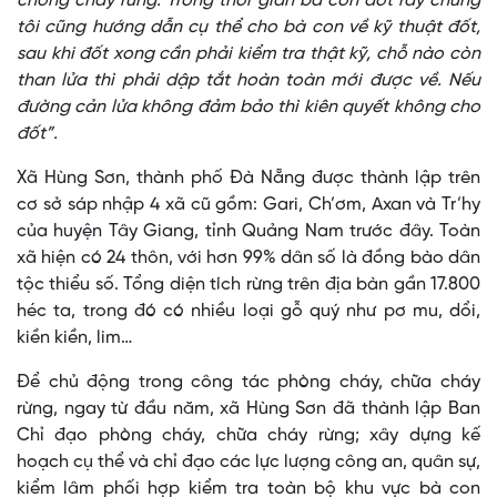
chống cháy rừng. Trong thời gian bà con đốt rẫy chúng
tôi cũng hướng dẫn cụ thể cho bà con về kỹ thuật đốt,
sau khi đốt xong cần phải kiểm tra thật kỹ, chỗ nào còn
than lửa thì phải dập tắt hoàn toàn mới được về. Nếu
đường cản lửa không đảm bảo thì kiên quyết không cho
đốt”.
Xã Hùng Sơn, thành phố Đà Nẵng được thành lập trên
cơ sở sáp nhập 4 xã cũ gồm: Gari, Ch’ơm, Axan và Tr’hy
của huyện Tây Giang, tỉnh Quảng Nam trước đây. Toàn
xã hiện có 24 thôn, với hơn 99% dân số là đồng bào dân
tộc thiểu số. Tổng diện tích rừng trên địa bàn gần 17.800
héc ta, trong đó có nhiều loại gỗ quý như pơ mu, dổi,
kiền kiền, lim…
Để chủ động trong công tác phòng cháy, chữa cháy
rừng, ngay từ đầu năm, xã Hùng Sơn đã thành lập Ban
Chỉ đạo phòng cháy, chữa cháy rừng; xây dựng kế
hoạch cụ thể và chỉ đạo các lực lượng công an, quân sự,
kiểm lâm phối hợp kiểm tra toàn bộ khu vực bà con