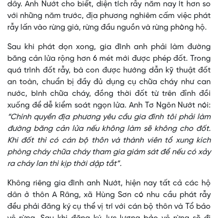
dây. Anh Nướt cho biết, diện tích rẫy năm nay ít hơn so
với những năm trước, địa phương nghiêm cấm việc phát
rẫy lấn vào rừng già, rừng đầu nguồn và rừng phòng hộ.
Sau khi phát dọn xong, gia đình anh phải làm đường
băng cản lửa rộng hơn 6 mét mới được phép đốt. Trong
quá trình đốt rẫy, bà con được hướng dẫn kỹ thuật đốt
an toàn, chuẩn bị đầy đủ dụng cụ chữa cháy như can
nước, bình chữa cháy, đồng thời đốt từ trên đỉnh đồi
xuống để dễ kiểm soát ngọn lửa. Anh Tơ Ngôn Nướt nói:
“Chính quyền địa phương yêu cầu gia đình tôi phải làm
đường băng cản lửa nếu không làm sẽ không cho đốt.
Khi đốt thì có cán bộ thôn và thành viên tổ xung kích
phòng cháy chữa cháy tham gia giám sát để nếu có xảy
ra cháy lan thì kịp thời dập tắt”.
Không riêng gia đình anh Nướt, hiện nay tất cả các hộ
dân ở thôn A Râng, xã Hùng Sơn có nhu cầu phát rẫy
đều phải đăng ký cụ thể vị trí với cán bộ thôn và Tổ bảo