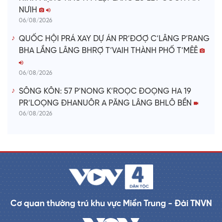
NƯIH
06/08/2026
QUỐC HỘI PRÁ XAY DỰ ÁN PR’ĐƠỢ C’LÂNG P’RANG
BHA LẦNG LÂNG BHRỢ T’VAIH THÀNH PHỐ T’MÊÊ
06/08/2026
SÔNG KÔN: 57 P’NONG K’ROỌC ĐOỌNG HA 19
PR’LOỌNG ĐHANUÔR A PĂNG LÂNG BHLÔ BỀN
06/08/2026
Cơ quan thường trú khu vực Miền Trung - Đài TNVN