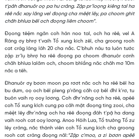
t’pâh đhanuôr oọ pa hư crâng. Zập pr’loọng kiêng tal ha
rêê nắc xay lâng vel đoọng cha mêệt lêy, pa choom ghit
chăh bhlưa bêl och đoọng liêm choom”.
Đọong têệm ngăn coh hân noo tal, och ha rêê, vel A
Râng ơy bhrợ t’vaih Tổ xung kich zêl, cha groong rooh
cat crâg lâng lâh 20 cha nắc. C’bhuh nâu ta luôn tước
zập zr’lụ bhrợ ha rêê đoọng pa choom đhanuôr cơnh
chăh bhlưa lalăm och, choom bhlầng năc chăh mơ 10m
năc a têh.
Đhanuôr ơy bơơn moon pa rơơt năc och ha rêê bêl ha
bu dưm, oọ och bêl pleng p’răng căh cợ bêl đhí k’rơ, tu
buôn vaih rọ ooy lơơng. Coh đhr’năng och ha rêê, apêê
coh Tổ xung kích cung pa căh mặt đoọng ting zooi, cha
mêệt lêy đhr’năng och ha rêê đoọng đâh t’pặ ha dang
vaih rooh cat ooy lơơng. Anoo Hôih Lưa, Tổ trưởng Tổ zư
lêy crâng, năc thành viên coh Tổ xung kich cha groong
rooh cat crâng đoọng năl:
“Zập c’moo, a zi bơơn apêê