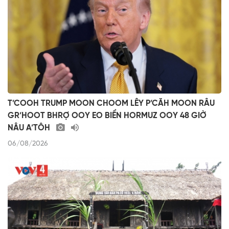
T’COOH TRUMP MOON CHOOM LÊY P’CĂH MOON RÂU
GR’HOOT BHRỢ OOY EO BIỂN HORMUZ OOY 48 GIỜ
NÂU A’TÔH
06/08/2026