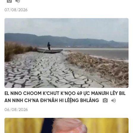
07/08/2026
EL NINO CHOOM K’CHƯT K’NỌO 49 ỰC MANƯIH LÊY BIL
AN NINH CH’NA ĐH’NĂH HI LÊỆNG BHLÂNG
06/08/2026