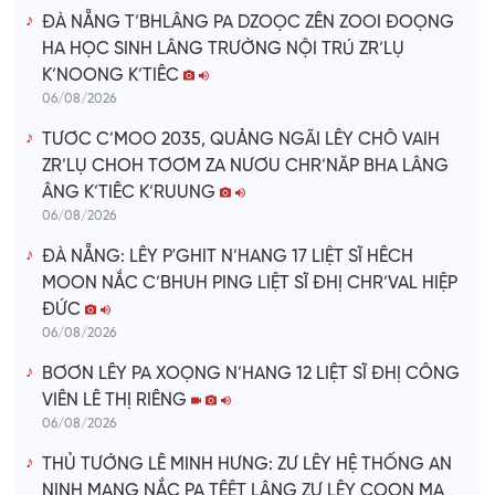
ĐÀ NẴNG T’BHLÂNG PA DZOỌC ZÊN ZOOI ĐOỌNG
HA HỌC SINH LÂNG TRƯỜNG NỘI TRÚ ZR’LỤ
K’NOONG K’TIÊC
06/08/2026
TƯƠC C’MOO 2035, QUẢNG NGÃI LÊY CHÔ VAIH
ZR’LỤ CHOH TƠƠM ZA NƯƠU CHR’NĂP BHA LÂNG
ÂNG K’TIÊC K’RUUNG
06/08/2026
ĐÀ NẴNG: LÊY P'GHIT N’HANG 17 LIỆT SĨ HÊCH
MOON NẮC C’BHUH PING LIỆT SĨ ĐHỊ CHR’VAL HIỆP
ĐỨC
06/08/2026
BƠƠN LÊY PA XOỌNG N’HANG 12 LIỆT SĨ ĐHỊ CÔNG
VIÊN LÊ THỊ RIÊNG
06/08/2026
THỦ TƯỚNG LÊ MINH HƯNG: ZƯ LÊY HỆ THỐNG AN
NINH MẠNG NẮC PA TÊỆT LÂNG ZƯ LÊY COON MA