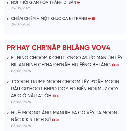
V
NƠI THỜI GIAN HÓA THÀNH DI SẢN
25/05/2026
i
CHIÊM CHIÊM – MỘT KHÚC CA BI TRÁNG
24/07/2026
d
e
PR'HAY CHR'NĂP BHLÂNG VOV4
o
EL NINO CHOOM K’CHƯT K’NỌO 49 ỰC MANƯIH LÊY
BIL AN NINH CH’NA ĐH’NĂH HI LÊỆNG BHLÂNG
06/08/2026
T’COOH TRUMP MOON CHOOM LÊY P’CĂH MOON
RÂU GR’HOOT BHRỢ OOY EO BIỂN HORMUZ OOY
48 GIỜ NÂU A’TÔH
06/08/2026
HUẾ: MOONG ÂNG MANƯIH PA CÔ VÊY TA MOON
NĂC K’KIR LỊCH SỬ
06/08/2026