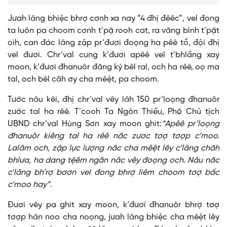
Jưah lâng bhiệc bhrợ cơnh xa nay “4 đhị đêêc”, vel đong
ta luôn pa choom cơnh t’pặ rooh cat, ra văng bình t’pặt
oih, can đác lâng zập pr’đươi đoọng ha pêê tổ, đội đhị
vel đươi. Chr’val cung k’đươi apêê vel t’bhlầng xay
moon, k’đươi đhanuôr đăng ký bêl ral, och ha rêê, oọ ma
tal, och bêl căh ơy cha mêệt, pa choom.
Tước nâu kêi, đhị chr’val vêy lâh 150 pr’loọng đhanuôr
zước tal ha rêê. T’cooh Ta Ngôn Thiếu, Phó Chủ tịch
UBND chr’val Hùng Sơn xay moon ghit:
“Apêê pr’loọng
đhanuôr kiêng tal ha rêê năc zươc tơợ tơợp c’moo.
Lalăm och, zập lực lượng năc cha mêệt lêy c’lâng chăh
bhlưa, ha dang tệêm ngăn năc vêy đoọng och. Nâu năc
c’lâng bh’rợ bơơn vel đong bhrợ liêm choom tơợ bấc
c’moo hay”.
Đươi vêy pa ghit xay moon, k’đươi đhanuôr bhrợ tơợ
tơợp hân noo cha noọng, jưah lâng bhiệc cha mêệt lêy