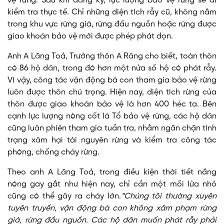
vệ rừng. Sau khi đăng ký, lực lượng bảo vệ rừng sẽ đi
kiểm tra thực tế. Chỉ những diện tích rẫy cũ, không nằm
trong khu vực rừng già, rừng đầu nguồn hoặc rừng được
giao khoán bảo vệ mới được phép phát dọn.
Anh A Lăng Toả, Trưởng thôn A Râng cho biết, toàn thôn
có 86 hộ dân, trong đó hơn một nửa số hộ có phát rẫy.
Vì vậy, công tác vận động bà con tham gia bảo vệ rừng
luôn được thôn chú trọng. Hiện nay, diện tích rừng của
thôn được giao khoán bảo vệ là hơn 400 héc ta. Bên
cạnh lực lượng nòng cốt là Tổ bảo vệ rừng, các hộ dân
cũng luân phiên tham gia tuần tra, nhằm ngăn chặn tình
trạng xâm hại tài nguyên rừng và kiểm tra công tác
phòng, chống cháy rừng.
Theo anh A Lăng Toả, trong điều kiện thời tiết nắng
nóng gay gắt như hiện nay, chỉ cần một mồi lửa nhỏ
cũng có thể gây ra cháy lớn.
“Chúng tôi thường xuyên
tuyên truyền, vận động bà con không xâm phạm rừng
già, rừng đầu nguồn. Các hộ dân muốn phát rẫy phải