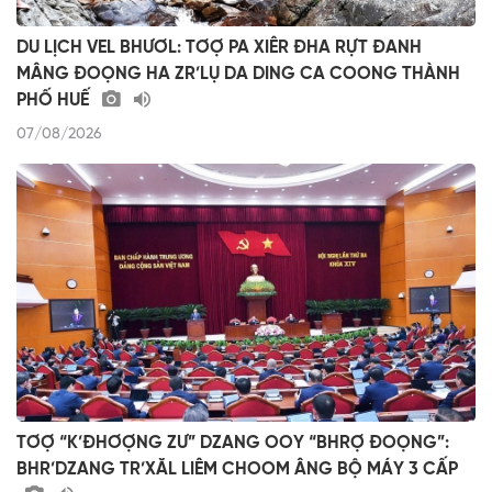
DU LỊCH VEL BHƯƠL: TƠỢ PA XIÊR ĐHA RỰT ĐANH
MÂNG ĐOỌNG HA ZR’LỤ DA DING CA COONG THÀNH
PHỐ HUẾ
07/08/2026
TƠỢ “K’ĐHƠỢNG ZƯ” DZANG OOY “BHRỢ ĐOỌNG”:
BHR’DZANG TR’XĂL LIÊM CHOOM ÂNG BỘ MÁY 3 CẤP