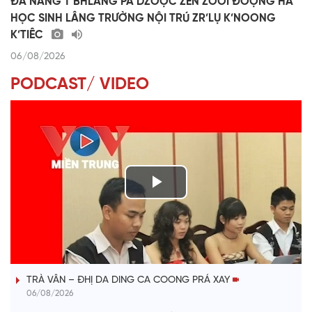
ĐÀ NẴNG T’BHLÂNG PA DZOỌC ZÊN ZOOI ĐOỌNG HA
HỌC SINH LÂNG TRƯỜNG NỘI TRÚ ZR’LỤ K’NOONG
K’TIÊC
06/08/2026
PODCAST/ VIDEO
P
l
VÀI PHÚT DÀNH CHO QUẢNG BÁ
a
TRÀ VÂN – ĐHỊ DA DING CA COONG PRÁ XAY
y
06/08/2026