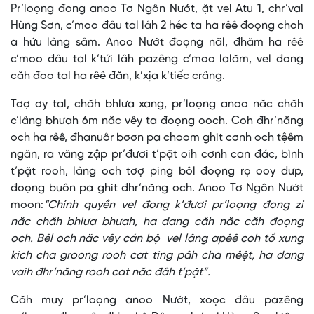
Pr’loọng đong anoo Tơ Ngôn Nướt, ặt vel Atu 1, chr’val
Hùng Sơn, c’moo đâu tal lâh 2 héc ta ha rêê đoọng choh
a hứu lâng sâm. Anoo Nướt đoọng năl, đhăm ha rêê
c’moo đâu tal k’tứi lâh pazêng c’moo lalăm, vel đong
căh đoo tal ha rêê đăn, k’xịa k’tiếc crâng.
Tơợ ơy tal, chăh bhlưa xang, pr’loọng anoo năc chăh
c’lâng bhưah 6m năc vêy ta đoọng ooch. Coh đhr’năng
och ha rêê, đhanuôr bơơn pa choom ghit cơnh och tệêm
ngăn, ra văng zập pr’đươi t’pặt oih cơnh can đác, bình
t’pặt rooh, lâng och tơợ ping bôl đoọng rọ ooy dưp,
đoọng buôn pa ghit đhr’năng och. Anoo Tơ Ngôn Nướt
moon:
“Chính quyền vel đong k’đươi pr’loọng đong zi
năc chăh bhlưa bhưah, ha dang căh năc căh đoọng
och. Bêl och năc vêy cán bộ vel lâng apêê coh tổ xung
kich cha groong rooh cat ting pâh cha mêệt, ha dang
vaih đhr’năng rooh cat năc đâh t’pặt”.
Căh muy pr’loọng anoo Nướt, xoọc đâu pazêng