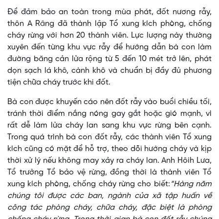
Để đảm bảo an toàn trong mùa phát, đốt nương rẫy,
thôn A Râng đã thành lập Tổ xung kích phòng, chống
cháy rừng với hơn 20 thành viên. Lực lượng này thường
xuyên đến từng khu vực rẫy để hướng dẫn bà con làm
đường băng cản lửa rộng từ 5 đến 10 mét trở lên, phát
dọn sạch lá khô, cành khô và chuẩn bị đầy đủ phương
tiện chữa cháy trước khi đốt.
Bà con được khuyến cáo nên đốt rẫy vào buổi chiều tối,
tránh thời điểm nắng nóng gay gắt hoặc gió mạnh, vì
rất dễ làm lửa cháy lan sang khu vực rừng bên cạnh.
Trong quá trình bà con đốt rẫy, các thành viên Tổ xung
kích cũng có mặt để hỗ trợ, theo dõi hướng cháy và kịp
thời xử lý nếu không may xảy ra cháy lan. Anh Hôih Lưa,
Tổ trưởng Tổ bảo vệ rừng, đồng thời là thành viên Tổ
xung kích phòng, chống cháy rừng cho biết:
“Hàng năm
chúng tôi được các ban, ngành của xã tập huấn về
công tác phòng cháy, chữa cháy, đặc biệt là phòng