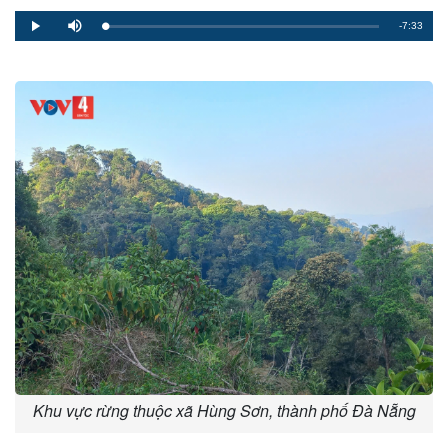
Remaining
-7:33
Loaded
:
Progress
:
Play
Mute
0%
0%
Time
Khu vực rừng thuộc xã Hùng Sơn, thành phố Đà Nẵng