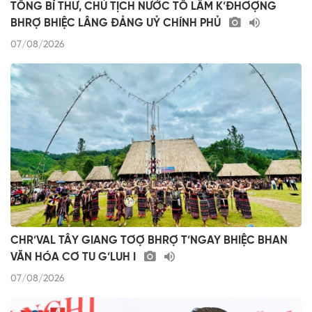
TỔNG BÍ THƯ, CHỦ TỊCH NƯỚC TÔ LÂM K’ĐHƠỢNG
BHRỢ BHIỆC LÂNG ĐẢNG UỶ CHÍNH PHỦ
07/08/2026
CHR’VAL TÂY GIANG TƠỢ BHRỢ T’NGAY BHIỆC BHAN
VĂN HÓA CƠ TU G’LUH I
07/08/2026