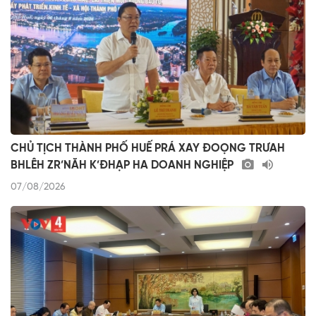
CHỦ TỊCH THÀNH PHỐ HUẾ PRÁ XAY ĐOỌNG TRƯAH
BHLÊH ZR’NĂH K’ĐHẠP HA DOANH NGHIỆP
07/08/2026