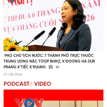
​ ​PHÓ CHỦ TỊCH NƯỚC: 7 THÀNH PHỐ TRỰC THUỘC
TRUNG ƯƠNG NĂC TƠỢP BHRỢ, K’ĐƠƠNG HA DƯR
PRANG K’TIẾC K’RUUNG
07/08/2026
PODCAST/ VIDEO