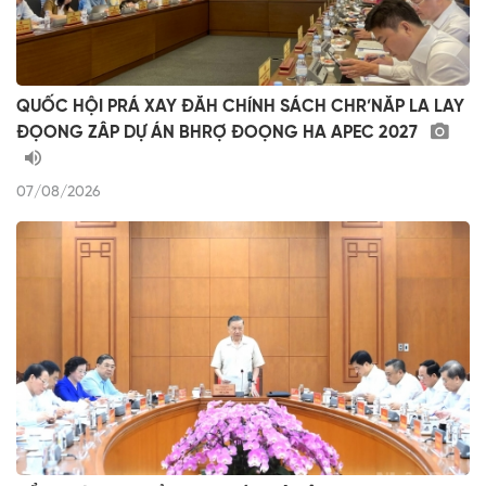
QUỐC HỘI PRÁ XAY ĐĂH CHÍNH SÁCH CHR’NĂP LA LAY
ĐỌONG ZÂP DỰ ÁN BHRỢ ĐOỌNG HA APEC 2027
07/08/2026