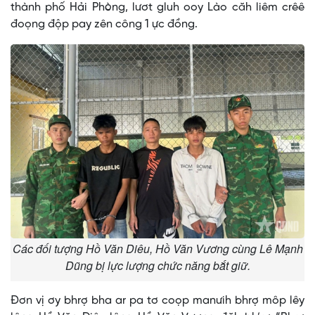
thành phố Hải Phòng, lươt gluh ooy Lào căh liêm crêê
đoọng độp pay zên công 1 ực đồng.
Các đối tượng Hồ Văn Diêu, Hồ Văn Vương cùng Lê Mạnh
Dũng bị lực lượng chức năng bắt giữ.
Đơn vị ơy bhrợ bha ar pa tơ coọp manưih bhrợ môp lêy