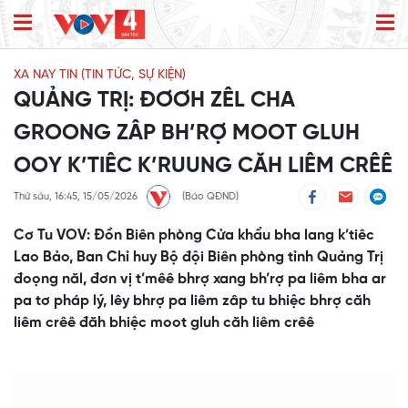
XA NAY TIN (TIN TỨC, SỰ KIỆN)
QUẢNG TRỊ: ĐƠƠH ZÊL CHA
GROONG ZÂP BH’RỢ MOOT GLUH
OOY K’TIÊC K’RUUNG CĂH LIÊM CRÊÊ
Thứ sáu, 16:45, 15/05/2026
(Báo QĐND)
Cơ Tu VOV: Đồn Biên phòng Cửa khẩu bha lang k’tiêc
Lao Bảo, Ban Chỉ huy Bộ đội Biên phòng tỉnh Quảng Trị
đoọng năl, đơn vị t’mêê bhrợ xang bh’rợ pa liêm bha ar
pa tơ pháp lý, lêy bhrợ pa liêm zâp tu bhiệc bhrợ căh
liêm crêê đăh bhiệc moot gluh căh liêm crêê