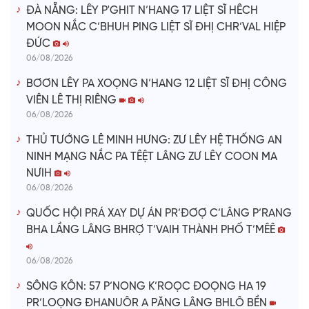
ĐÀ NẴNG: LÊY P'GHIT N’HANG 17 LIỆT SĨ HÊCH
MOON NẮC C’BHUH PING LIỆT SĨ ĐHỊ CHR’VAL HIỆP
ĐỨC
06/08/2026
BƠƠN LÊY PA XOỌNG N’HANG 12 LIỆT SĨ ĐHỊ CÔNG
VIÊN LÊ THỊ RIÊNG
06/08/2026
THỦ TƯỚNG LÊ MINH HƯNG: ZƯ LÊY HỆ THỐNG AN
NINH MẠNG NẮC PA TÊỆT LÂNG ZƯ LÊY COON MA
NƯIH
06/08/2026
QUỐC HỘI PRÁ XAY DỰ ÁN PR’ĐƠỢ C’LÂNG P’RANG
BHA LẦNG LÂNG BHRỢ T’VAIH THÀNH PHỐ T’MÊÊ
06/08/2026
SÔNG KÔN: 57 P’NONG K’ROỌC ĐOỌNG HA 19
PR’LOỌNG ĐHANUÔR A PĂNG LÂNG BHLÔ BỀN