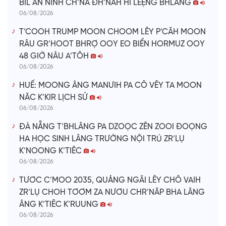
BIL AN NINH CH’NA ĐH’NĂH HI LÊỆNG BHLÂNG
06/08/2026
T’COOH TRUMP MOON CHOOM LÊY P’CĂH MOON
RÂU GR’HOOT BHRỢ OOY EO BIỂN HORMUZ OOY
48 GIỜ NÂU A’TÔH
06/08/2026
HUẾ: MOONG ÂNG MANƯIH PA CÔ VÊY TA MOON
NĂC K’KIR LỊCH SỬ
06/08/2026
ĐÀ NẴNG T’BHLÂNG PA DZOỌC ZÊN ZOOI ĐOỌNG
HA HỌC SINH LÂNG TRƯỜNG NỘI TRÚ ZR’LỤ
K’NOONG K’TIÊC
06/08/2026
TƯƠC C’MOO 2035, QUẢNG NGÃI LÊY CHÔ VAIH
ZR’LỤ CHOH TƠƠM ZA NƯƠU CHR’NĂP BHA LÂNG
ÂNG K’TIÊC K’RUUNG
06/08/2026