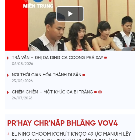
P
l
VÀI PHÚT DÀNH CHO QUẢNG BÁ
a
TRÀ VÂN – ĐHỊ DA DING CA COONG PRÁ XAY
y
06/08/2026
V
NƠI THỜI GIAN HÓA THÀNH DI SẢN
25/05/2026
i
CHIÊM CHIÊM – MỘT KHÚC CA BI TRÁNG
24/07/2026
d
e
PR'HAY CHR'NĂP BHLÂNG VOV4
o
EL NINO CHOOM K’CHƯT K’NỌO 49 ỰC MANƯIH LÊY