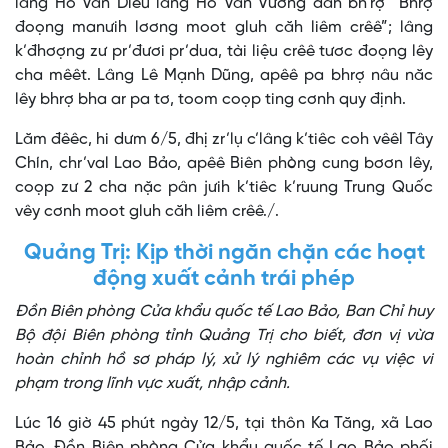
lâng Hồ Văn Diêu lâng Hồ Văn Vương đăh bh’rợ “Bhrợ
đoọng manưih lơơng moot gluh căh liêm crêê”; lâng
k’đhơợng zư pr’đươi pr’dua, tài liệu crêê tươc đoọng lêy
cha mêêt. Lâng Lê Mạnh Dũng, apêê pa bhrợ nâu năc
lêy bhrợ bha ar pa tơ, toom coọp ting cơnh quy định.
Lăm đêêc, hi dưm 6/5, đhị zr’lụ c’lâng k’tiêc coh vêêl Tây
Chín, chr’val Lao Bảo, apêê Biên phòng cung bơơn lêy,
coọp zư 2 cha nặc pân jưih k’tiêc k’ruung Trung Quốc
vêy cơnh moot gluh căh liêm crêê./.
Quảng Trị: Kịp thời ngăn chặn các hoạt
động xuất cảnh trái phép
Đồn Biên phòng Cửa khẩu quốc tế Lao Bảo, Ban Chỉ huy
Bộ đội Biên phòng tỉnh Quảng Trị cho biết, đơn vị vừa
hoàn chỉnh hồ sơ pháp lý, xử lý nghiêm các vụ việc vi
phạm trong lĩnh vực xuất, nhập cảnh.
Lúc 16 giờ 45 phút ngày 12/5, tại thôn Ka Tăng, xã Lao
Bảo, Đồn Biên phòng Cửa khẩu quốc tế Lao Bảo phối