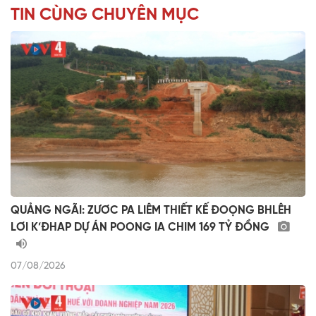
TIN CÙNG CHUYÊN MỤC
QUẢNG NGÃI: ZƯƠC PA LIÊM THIẾT KẾ ĐOỌNG BHLÊH
LƠI K’ĐHAP DỰ ÁN POONG IA CHIM 169 TỶ ĐỒNG
07/08/2026