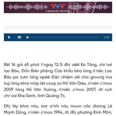
Remaining
-1:20
Loaded
:
Progress
:
Play
Mute
0%
0%
Time
Bêl 16 giờ 45 phút t’ngay 12/5 đhị vêêl Ka Tăng, chr’val
lao Bảo, Đồn Biên phòng Cửa khẩu bha lang k’tiêc Lao
Bảo pa zưm lâng apêê Đặc nhiệm zêl cha groong ma
tuý lâng bhrợ môp lêt coọp zư Hồ Văn Diêu, n’niên c’moo
2009 lâng Hồ Văn Vương, n’niên c’moo 2007, ăt coh
chr’val Khe Sanh, tỉnh Quảng Trị.
Đhị lêy bhrợ nâu, bơr a’nhi nâu moon năc đơơng Lê
Mạnh Dũng, n’niên c’moo 1994, ăt đhị phường Kinh Môn,