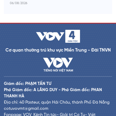
06/08/2026
Cơ quan thường trú khu vực Miền Trung - Đài TNVN
Giám đốc: PHẠM TẤN TƯ
Phó Giám đốc: A LĂNG DUY - Phó Giám đốc: PHAN
THANH HÀ
Địa chỉ: 40 Pasteur, quận Hải Châu, thành Phố Đà Nẵng
cotuvovmt@gmail.com
Fanpage: VOV_Kênh Tin tức- Giải trí Cơ Tu- Việt