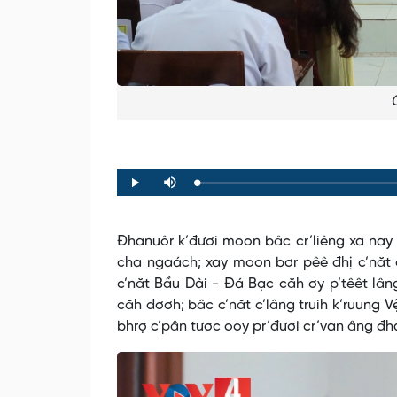
Loaded
:
Progress
:
Play
Mute
0%
0%
Đhanuôr k’đươi moon bâc cr’liêng xa nay 
cha ngaách; xay moon bơr pêê đhị c’năt 
c’năt Bầu Dài - Đá Bạc căh ơy p’têêt lân
căh đơơh; bâc c’năt c’lâng truih k’ruung 
bhrợ c’pân tươc ooy pr’đươi cr’van âng đh