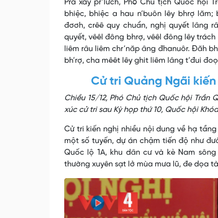
Prá xay pr’lưch, Phó Chủ tịch Quốc hội
bhiệc, bhiệc a hau n’buôn lêy bhrợ lăm; 
đơơh, crêê quy chuẩn, nghị quyết lâng 
quyết, vêêl đông bhrợ, vêêl đông lêy trách
liêm râu liêm chr’năp âng đhanuôr. Đăh bh’
bh’rợ, cha mêêt lêy ghit liêm lâng t’đui đ
Cử tri Quảng Ngãi kiến 
Chiều 15/12, Phó Chủ tịch Quốc hội Trần
xúc cử tri sau Kỳ họp thứ 10, Quốc hội Khó
Cử tri kiến nghị nhiều nội dung về hạ tần
một số tuyến, dự án chậm tiến độ như đư
Quốc lộ 1A, khu dân cư và kè Nam sông 
thường xuyên sạt lở mùa mưa lũ, đe dọa tà