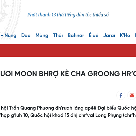
 - Nùng
Dao
Mông
Thái
Bahnar
Ê đê
Jarai
K'Ho
ƯƠI MOON BHRỢ KÈ CHA GROONG HR’
c hội Trần Quang Phương đh’rưah lâng apêê Đại biểu Quốc hộ
họp g’luh 10, Quốc hội khoá 15 đhị chr’val Long Phụng (chr’