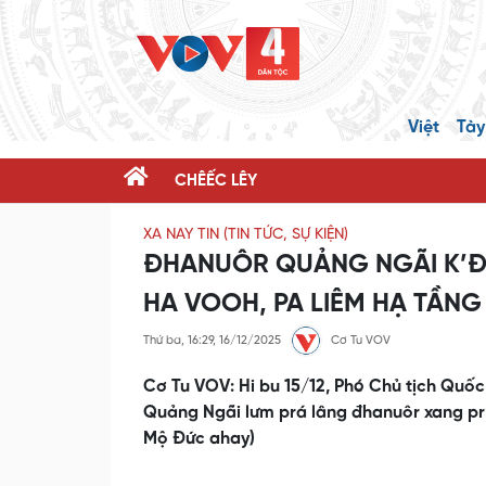
Việt
Tày
CHÊẾC LÊY
XA NAY TIN (TIN TỨC, SỰ KIỆN)
ĐHANUÔR QUẢNG NGÃI K’Đ
HA VOOH, PA LIÊM HẠ TẦNG
Thứ ba, 16:29, 16/12/2025
Cơ Tu VOV
Cơ Tu VOV: Hi bu 15/12, Phó Chủ tịch Quố
Quảng Ngãi lưm prá lâng đhanuôr xang pr’
Mộ Đức ahay)