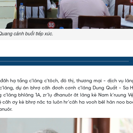
Quang cảnh buổi tiếp xúc.
đăh hạ tầng c’lâng c’tôch, đô thị, thương mại - dịch vụ lâ
c’lâng, dự án bhrợ căh đơơh cơnh c’lâng Dung Quất - Sa H
g c’lâng bhlâng 1A, zr’lụ đhanuôr ăt lâng kè Nam k’ruung V
Vệ căh ơy kè bhrợ năc ta luôn hr’câh ha vooh bêl hân noo bo
anuôr.