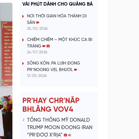
a
VÀI PHÚT DÀNH CHO QUẢNG BÁ
y
NƠI THỜI GIAN HÓA THÀNH DI
SẢN
V
25/05/2026
CHIÊM CHIÊM – MỘT KHÚC CA BI
i
TRÁNG
24/07/2026
d
SÔNG KÔN: PA LƯIH ĐONG
e
PR’NOONG VEL BHƯƠL
12/05/2026
o
PR'HAY CHR'NĂP
BHLÂNG VOV4
TỔNG THỐNG MỸ DONALD
TRUMP MOON ĐOỌNG IRAN
“PR’ĐƠỢ X’RỊA”