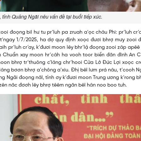
 tỉnh Quảng Ngãi nêu vấn đề tại buổi tiếp xúc.
 đoọng bil hư tu pr’luh pa zruah a’ọc châu Phi: pr’luh cr’
h t’ngay 1/7/2025, ha dợ quy định xoọc đươi bhrợ mưy zooi
ih pr’luh cr’ay, k’đươi moon lêy bhr’lậ đoọng zooi zâp apêê 
n Chuẩn xay moon hr’câh ha vooh toor biển đăn đình An C
moon bhrợ tr’thuông c’lâng chr’hooi Cửa Lở Đức Lợi xoọc c
lâng bơơn bhrợ a’chông a’xiu. Đhị bêl lưm prá nâu, t’cooh 
 Ngãi đoọng năl, tỉnh ơy k’đươi moon Trung ương k’rong b
 zên năc đơơh lêy bhrợ têêm ngăn bêl hân noo boo tuh.