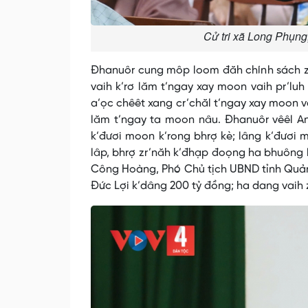
Cử tri xã Long Phụng,
Đhanuôr cung môp loom đăh chính sách zooi
vaih k’rơ lăm t’ngay xay moon vaih pr’lu
a’ọc chêêt xang cr’chăl t’ngay xay moon va
lăm t’ngay ta moon nâu. Đhanuôr vêêl A
k’đươi moon k’rong bhrợ kè; lâng k’đươi 
lâp, bhrợ zr’năh k’đhạp đoọng ha bhuông 
Công Hoàng, Phó Chủ tịch UBND tỉnh Quảng
Đức Lợi k’dâng 200 tỷ đồng; ha dang vaih