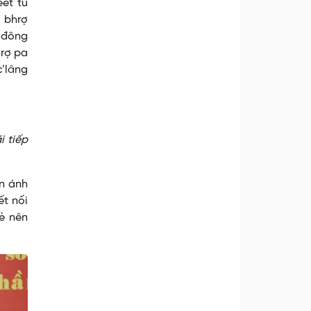
êt tu
ê bhrợ
 đông
hrợ pa
c’lâng
i tiếp
ản ánh
t nối
è nên