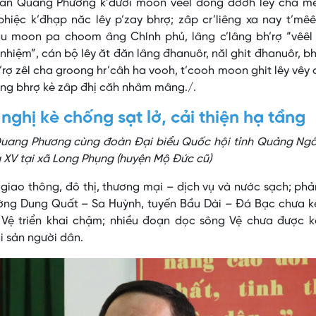
 Trần Quang Phương k’đươi moon vêêl đông đơơh lêy cha mê
bhiệc k’đhạp năc lêy p’zay bhrợ; zâp cr’liêng xa nay t’mê
râu moon pa choom âng Chính phủ, lâng c’lâng bh’rợ “vêêl
 nhiệm”, cán bộ lêy ăt đăn lâng đhanuôr, năl ghit đhanuôr, b
rợ zêl cha groong hr’câh ha vooh, t’cooh moon ghit lêy vêy 
oọng bhrợ kè zâp đhị căh nhâm mâng./.
nghị kè chống sạt lở, cải thiện hạ tầng
 Quang Phương cùng đoàn Đại biểu Quốc hội tỉnh Quảng Ngã
a XV tại xã Long Phụng (huyện Mộ Đức cũ)
g giao thông, đô thị, thương mại – dịch vụ và nước sạch; ph
ờng Dung Quất – Sa Huỳnh, tuyến Bầu Dài – Đá Bạc chưa kế
Vệ triển khai chậm; nhiều đoạn dọc sông Vệ chưa được k
i sản người dân.