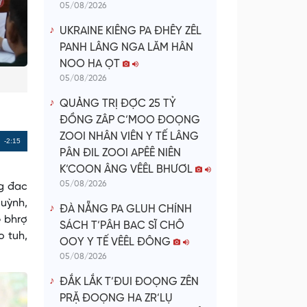
05/08/2026
UKRAINE KIÊNG PA ĐHÊY ZÊL
PANH LÂNG NGA LĂM HÂN
NOO HA ỌT
05/08/2026
QUẢNG TRỊ ĐỢC 25 TỶ
ĐỒNG ZÂP C’MOO ĐOỌNG
ZOOI NHÂN VIÊN Y TẾ LÂNG
Remaining
-2:15
PÂN ĐIL ZOOI APÊÊ NIÊN
Time
K’COON ÂNG VÊÊL BHƯƠL
05/08/2026
ng đac
uỳnh,
ĐÀ NẴNG PA GLUH CHÍNH
ệ bhrợ
SÁCH T’PÂH BAC SĨ CHÔ
o tuh,
OOY Y TẾ VÊÊL ĐÔNG
05/08/2026
ĐẮK LẮK T’ĐUI ĐOỌNG ZÊN
PRẶ ĐOỌNG HA ZR’LỤ