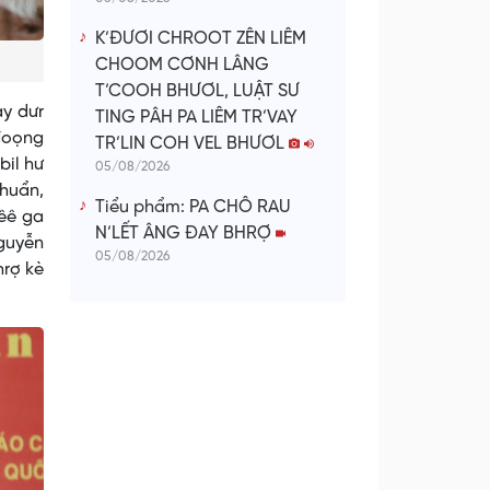
K’ĐƯƠI CHROOT ZÊN LIÊM
CHOOM CƠNH LÂNG
T’COOH BHƯƠL, LUẬT SƯ
ay dưr
TING PÂH PA LIÊM TR’VAY
 đoọng
TR’LIN COH VEL BHƯƠL
bil hư
05/08/2026
huẩn,
Tiểu phẩm: PA CHÔ RAU
rêê ga
N’LẾT ÂNG ĐAY BHRỢ
Nguyễn
05/08/2026
hrợ kè