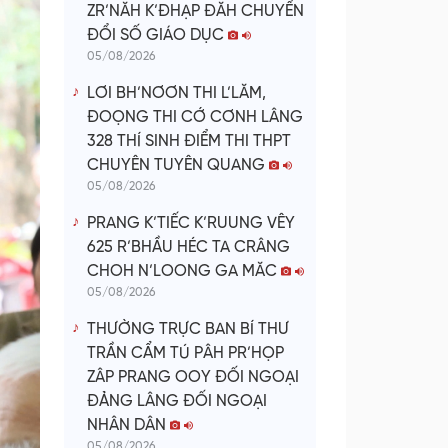
ZR’NĂH K’ĐHẠP ĐĂH CHUYỂN
ĐỔI SỐ GIÁO DỤC
05/08/2026
LƠI BH’NƠƠN THI L’LĂM,
ĐOỌNG THI CỚ CƠNH LÂNG
328 THÍ SINH ĐIỂM THI THPT
CHUYÊN TUYÊN QUANG
05/08/2026
PRANG K’TIẾC K’RUUNG VÊY
625 R’BHẦU HÉC TA CRÂNG
CHOH N’LOONG GA MĂC
05/08/2026
THƯỜNG TRỰC BAN BÍ THƯ
TRẦN CẨM TÚ PÂH PR’HỌP
ZÂP PRANG OOY ĐỐI NGOẠI
ĐẢNG LÂNG ĐỐI NGOẠI
NHÂN DÂN
05/08/2026