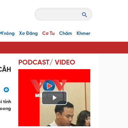
M'nông
Xơ Đăng
Cơ Tu
Chăm
Khmer
PODCAST/ VIDEO
CÂH
i tỉnh
P
hoong
l