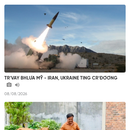
TR’VAY BHLƯA MỸ - IRAN, UKRAINE TING CR’ĐƠƠNG
08/08/2026