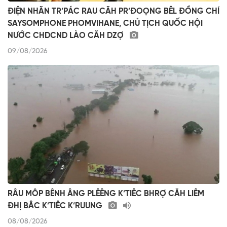
ĐIỆN NHĂN TR’PÁC RAU CĂH PR’ĐOỌNG BÊL ĐỒNG CHÍ
SAYSOMPHONE PHOMVIHANE, CHỦ TỊCH QUỐC HỘI
NƯỚC CHDCND LÀO CĂH DZỢ
09/08/2026
RÂU MÔP BÊNH ÂNG PLÊÊNG K’TIÊC BHRỢ CĂH LIÊM
ĐHỊ BÂC K’TIÊC K’RUUNG
08/08/2026