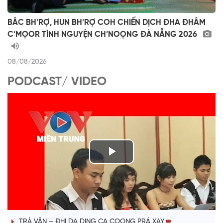
BÂC BH’RỢ, HUN BH’RỢ COH CHIẾN DỊCH ĐHA ĐHÂM
C’MỌOR TÌNH NGUYỆN CH’NOỌNG ĐÀ NẴNG 2026
08/08/2026
PODCAST/ VIDEO
P
l
VÀI PHÚT DÀNH CHO QUẢNG BÁ
a
TRÀ VÂN – ĐHỊ DA DING CA COONG PRÁ XAY