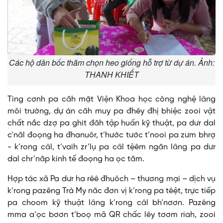
Các hộ dân bốc thăm chọn heo giống hỗ trợ từ dự án. Ảnh:
THANH KHIẾT
Ting cơnh pa căh mặt Viện Khoa học công nghệ lâng
môi trường, dự án căh muy pa đhêy đhị bhiệc zooi vật
chất nắc dzợ pa ghit đăh tập huấn kỹ thuật, pa dưr dal
c’năl đoọng ha đhanuôr, t’hước tước t’nooi pa zưm bhrợ
- k’rong câl, t’vaih zr’lụ pa câl tệêm ngăn lâng pa dưr
dal chr’năp kinh tế đoọng ha ọc tăm.
Hợp tác xã Pa dưr ha rêê đhuôch – thương mại – dịch vụ
k’rong pazêng Trà My năc đơn vị k’rong pa têệt, trực tiếp
pa choom kỹ thuật lâng k’rong câl bh’nơơn. Pazêng
mma a’ọc bơơn t’boọ mã QR chấc lêy tơơm riah, zooi