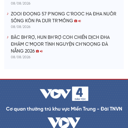
08/08/2026
ZOOI ĐOỌNG 57 P’NONG C’ROOC HA ĐHA NUÔR
SÔNG KÔN PA DƯR TR’MÔNG
08/08/2026
BÂC BH’RỢ, HUN BH’RỢ COH CHIẾN DỊCH ĐHA
ĐHÂM C’MỌOR TÌNH NGUYỆN CH’NOỌNG ĐÀ
NẴNG 2026
08/08/2026
Cơ quan thường trú khu vực Miền Trung - Đài TNVN