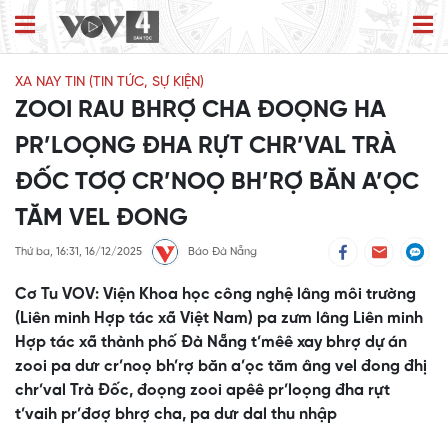
XA NAY TIN (TIN TỨC, SỰ KIỆN)
ZOOI RAU BHRỢ CHA ĐOỌNG HA
PR’LOỌNG ĐHA RỰT CHR’VAL TRÀ
ĐỐC TƠỢ CR’NOỌ BH’RỢ BĂN A’ỌC
TĂM VEL ĐONG
Thứ ba, 16:31, 16/12/2025
Báo Đà Nẵng
Cơ Tu VOV: Viện Khoa học công nghệ lâng môi trường
(Liên minh Hợp tác xã Việt Nam) pa zưm lâng Liên minh
Hợp tác xã thành phố Đà Nẵng t’mêê xay bhrợ dự án
zooi pa dưr cr’noọ bh’rợ băn a’ọc tăm âng vel đong đhị
chr’val Trà Đốc, đoọng zooi apêê pr’loọng đha rựt
t’vaih pr’đơợ bhrợ cha, pa dưr dal thu nhập