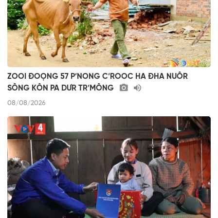
ZOOI ĐOỌNG 57 P’NONG C’ROOC HA ĐHA NUÔR
SÔNG KÔN PA DƯR TR’MÔNG
08/08/2026