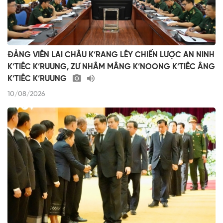
ĐẢNG VIÊN LAI CHÂU K’RANG LÊY CHIẾN LƯỢC AN NINH
K’TIÊC K’RUUNG, ZƯ NHÂM MÂNG K’NOONG K’TIÊC ÂNG
K’TIÊC K’RUUNG
10/08/2026