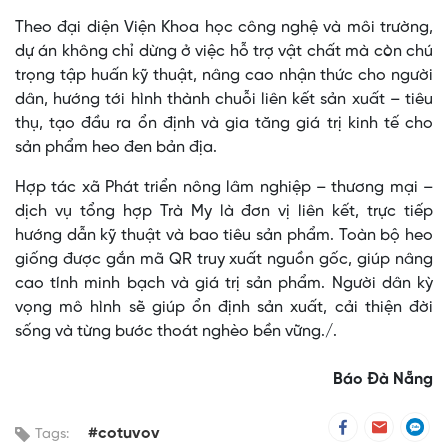
Theo đại diện Viện Khoa học công nghệ và môi trường,
dự án không chỉ dừng ở việc hỗ trợ vật chất mà còn chú
trọng tập huấn kỹ thuật, nâng cao nhận thức cho người
dân, hướng tới hình thành chuỗi liên kết sản xuất – tiêu
thụ, tạo đầu ra ổn định và gia tăng giá trị kinh tế cho
sản phẩm heo đen bản địa.
Hợp tác xã Phát triển nông lâm nghiệp – thương mại –
dịch vụ tổng hợp Trà My là đơn vị liên kết, trực tiếp
hướng dẫn kỹ thuật và bao tiêu sản phẩm. Toàn bộ heo
giống được gắn mã QR truy xuất nguồn gốc, giúp nâng
cao tính minh bạch và giá trị sản phẩm. Người dân kỳ
vọng mô hình sẽ giúp ổn định sản xuất, cải thiện đời
sống và từng bước thoát nghèo bền vững./.
Báo Đà Nẵng
#cotuvov
Tags: