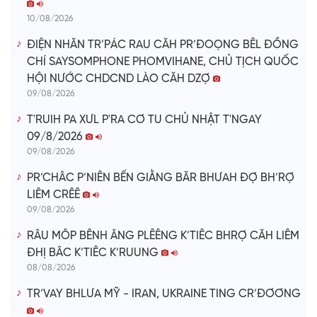
10/08/2026
ĐIỆN NHĂN TR’PÁC RAU CĂH PR’ĐOỌNG BÊL ĐỒNG
CHÍ SAYSOMPHONE PHOMVIHANE, CHỦ TỊCH QUỐC
HỘI NƯỚC CHDCND LÀO CĂH DZỢ
09/08/2026
T'RUIH PA XƯL P'RA CƠ TU CHỦ NHẬT T'NGAY
09/8/2026
09/08/2026
PR’CHÂC P’NIÊN BẾN GIẰNG BĂR BHƯAH ĐỢ BH’RỢ
LIÊM CRÊÊ
09/08/2026
RÂU MÔP BÊNH ÂNG PLÊÊNG K’TIÊC BHRỢ CĂH LIÊM
ĐHỊ BÂC K’TIÊC K’RUUNG
08/08/2026
TR’VAY BHLƯA MỸ - IRAN, UKRAINE TING CR’ĐƠƠNG