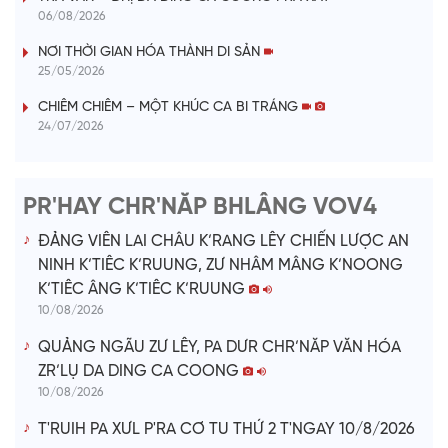
y
06/08/2026
V
NƠI THỜI GIAN HÓA THÀNH DI SẢN
25/05/2026
i
CHIÊM CHIÊM – MỘT KHÚC CA BI TRÁNG
24/07/2026
d
e
PR'HAY CHR'NĂP BHLÂNG VOV4
o
ĐẢNG VIÊN LAI CHÂU K’RANG LÊY CHIẾN LƯỢC AN
NINH K’TIÊC K’RUUNG, ZƯ NHÂM MÂNG K’NOONG
K’TIÊC ÂNG K’TIÊC K’RUUNG
10/08/2026
QUẢNG NGÃU ZƯ LÊY, PA DƯR CHR’NĂP VĂN HÓA
ZR’LỤ DA DING CA COONG
10/08/2026
T'RUIH PA XƯL P'RA CƠ TU THỨ 2 T'NGAY 10/8/2026