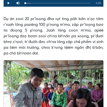
Remaining
-1:22
Loaded
:
Progress
:
Play
Mute
0%
0%
Time
Dự án zooi 20 pr’loọng đha rựt ting pâh băn a’ọc tăm
r’rưah lâng pazêng 100 p’nong m’ma, zập pr’loọng bơơ
ta đoọng 5 p’nong. Jưah lâng coon m’ma, apêê
pr’loọng dzợ bơơn zooi ch’na bh’năn pa xoọng, pr’đươi
bhrợ c’rọol, tr’đuôh đơc ch’na lâng zập chế phẩm vi sinh
pa liêm môi trường, chroi k’rong tệêm ngăn đhị b’băn,
pa chô bh’nơơn dal.