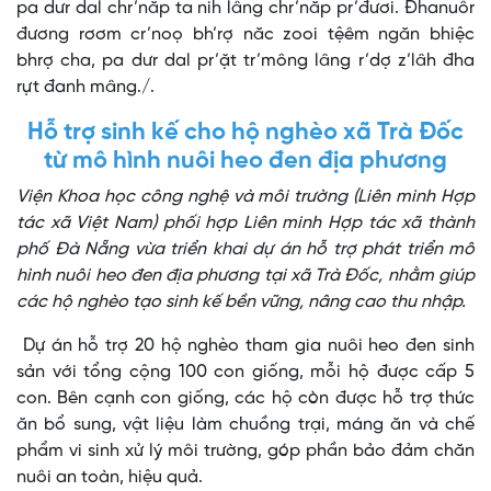
pa dưr dal chr’năp ta nih lâng chr’năp pr’đươi. Đhanuôr
đương rơơm cr’noọ bh’rợ năc zooi tệêm ngăn bhiệc
bhrợ cha, pa dưr dal pr’ặt tr’mông lâng r’dợ z’lâh đha
rựt đanh mâng./.
Hỗ trợ sinh kế cho hộ nghèo xã Trà Đốc
từ mô hình nuôi heo đen địa phương
Viện Khoa học công nghệ và môi trường (Liên minh Hợp
tác xã Việt Nam) phối hợp Liên minh Hợp tác xã thành
phố Đà Nẵng vừa triển khai dự án hỗ trợ phát triển mô
hình nuôi heo đen địa phương tại xã Trà Đốc, nhằm giúp
các hộ nghèo tạo sinh kế bền vững, nâng cao thu nhập.
Dự án hỗ trợ 20 hộ nghèo tham gia nuôi heo đen sinh
sản với tổng cộng 100 con giống, mỗi hộ được cấp 5
con. Bên cạnh con giống, các hộ còn được hỗ trợ thức
ăn bổ sung, vật liệu làm chuồng trại, máng ăn và chế
phẩm vi sinh xử lý môi trường, góp phần bảo đảm chăn
nuôi an toàn, hiệu quả.