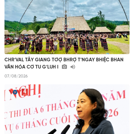
CHR’VAL TÂY GIANG TƠỢ BHRỢ T’NGAY BHIỆC BHAN
VĂN HÓA CƠ TU G’LUH I
07/08/2026