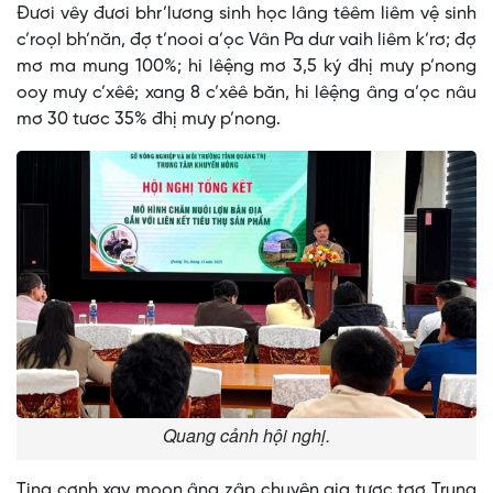
Đươi vêy đươi bhr’lương sinh học lâng têêm liêm vệ sinh
c’roọl bh’năn, đợ t’nooi a’ọc Vân Pa dưr vaih liêm k’rơ; đợ
mơ ma mung 100%; hi lêệng mơ 3,5 ký đhị mưy p’nong
ooy mưy c’xêê; xang 8 c’xêê băn, hi lêệng âng a’ọc nâu
mơ 30 tươc 35% đhị mưy p’nong.
Quang cảnh hội nghị.
Ting cơnh xay moon âng zâp chuyên gia tươc tơợ Trung