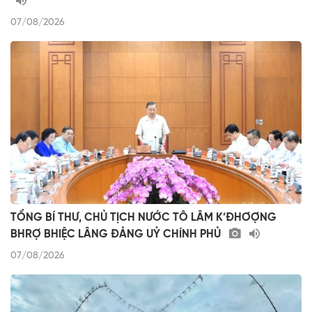
07/08/2026
TỔNG BÍ THƯ, CHỦ TỊCH NƯỚC TÔ LÂM K’ĐHƠỢNG
BHRỢ BHIỆC LÂNG ĐẢNG UỶ CHÍNH PHỦ
07/08/2026