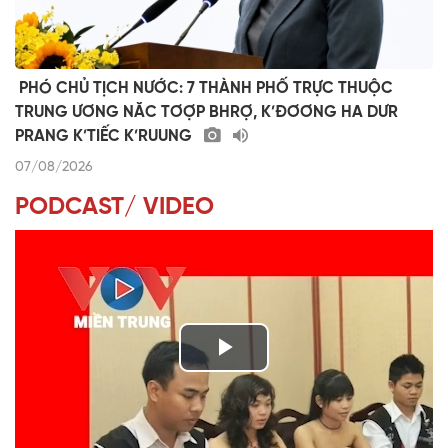
​ ​PHÓ CHỦ TỊCH NƯỚC: 7 THÀNH PHỐ TRỰC THUỘC
TRUNG ƯƠNG NĂC TƠỢP BHRỢ, K’ĐƠƠNG HA DƯR
PRANG K’TIẾC K’RUUNG
07/08/2026
PODCAST/ VIDEO
P
l