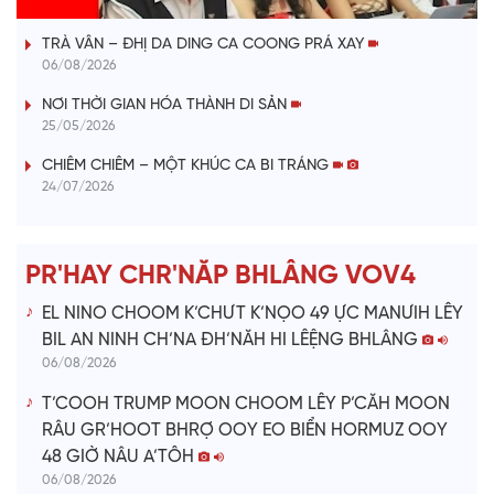
VÀI PHÚT DÀNH CHO QUẢNG BÁ
a
TRÀ VÂN – ĐHỊ DA DING CA COONG PRÁ XAY
y
06/08/2026
V
NƠI THỜI GIAN HÓA THÀNH DI SẢN
25/05/2026
i
CHIÊM CHIÊM – MỘT KHÚC CA BI TRÁNG
24/07/2026
d
e
PR'HAY CHR'NĂP BHLÂNG VOV4
o
EL NINO CHOOM K’CHƯT K’NỌO 49 ỰC MANƯIH LÊY
BIL AN NINH CH’NA ĐH’NĂH HI LÊỆNG BHLÂNG
06/08/2026
T’COOH TRUMP MOON CHOOM LÊY P’CĂH MOON
RÂU GR’HOOT BHRỢ OOY EO BIỂN HORMUZ OOY
48 GIỜ NÂU A’TÔH
06/08/2026