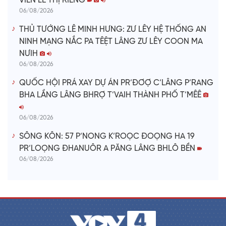
VIÊN LÊ THỊ RIÊNG
06/08/2026
THỦ TƯỚNG LÊ MINH HƯNG: ZƯ LÊY HỆ THỐNG AN
NINH MẠNG NẮC PA TÊỆT LÂNG ZƯ LÊY COON MA
NƯIH
06/08/2026
QUỐC HỘI PRÁ XAY DỰ ÁN PR’ĐƠỢ C’LÂNG P’RANG
BHA LẦNG LÂNG BHRỢ T’VAIH THÀNH PHỐ T’MÊÊ
06/08/2026
SÔNG KÔN: 57 P’NONG K’ROỌC ĐOỌNG HA 19
PR’LOỌNG ĐHANUÔR A PĂNG LÂNG BHLÔ BỀN
06/08/2026