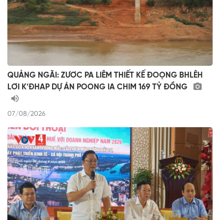
QUẢNG NGÃI: ZƯƠC PA LIÊM THIẾT KẾ ĐOỌNG BHLÊH
LƠI K’ĐHAP DỰ ÁN POONG IA CHIM 169 TỶ ĐỒNG
07/08/2026