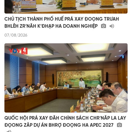
CHỦ TỊCH THÀNH PHỐ HUẾ PRÁ XAY ĐOỌNG TRƯAH
BHLÊH ZR’NĂH K’ĐHẠP HA DOANH NGHIỆP
07/08/2026
QUỐC HỘI PRÁ XAY ĐĂH CHÍNH SÁCH CHR’NĂP LA LAY
ĐỌONG ZÂP DỰ ÁN BHRỢ ĐOỌNG HA APEC 2027