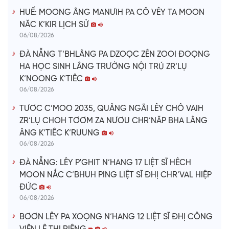
HUẾ: MOONG ÂNG MANƯIH PA CÔ VÊY TA MOON
NĂC K’KIR LỊCH SỬ
06/08/2026
ĐÀ NẴNG T’BHLÂNG PA DZOỌC ZÊN ZOOI ĐOỌNG
HA HỌC SINH LÂNG TRƯỜNG NỘI TRÚ ZR’LỤ
K’NOONG K’TIÊC
06/08/2026
TƯƠC C’MOO 2035, QUẢNG NGÃI LÊY CHÔ VAIH
ZR’LỤ CHOH TƠƠM ZA NƯƠU CHR’NĂP BHA LÂNG
ÂNG K’TIÊC K’RUUNG
06/08/2026
ĐÀ NẴNG: LÊY P'GHIT N’HANG 17 LIỆT SĨ HÊCH
MOON NẮC C’BHUH PING LIỆT SĨ ĐHỊ CHR’VAL HIỆP
ĐỨC
06/08/2026
BƠƠN LÊY PA XOỌNG N’HANG 12 LIỆT SĨ ĐHỊ CÔNG