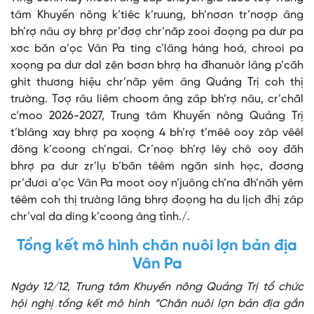
tâm Khuyến nông k’tiêc k’ruung, bh’nơơn tr’nơợp âng
bh’rợ nâu ơy bhrợ pr’đơợ chr’năp zooi đoọng pa dưr pa
xơc băn a’ọc Vân Pa ting c’lâng hàng hoá, chrooi pa
xoọng pa dưr dal zên bơơn bhrợ ha đhanuôr lâng p’căh
ghit thương hiệu chr’năp yêm âng Quảng Trị coh thị
trường. Tơợ râu liêm choom âng zâp bh’rợ nâu, cr’chăl
c’moo 2026-2027, Trung tâm Khuyến nông Quảng Trị
t’blâng xay bhrợ pa xoọng 4 bh’rợ t’mêê ooy zâp vêêl
đông k’coong ch’ngai. Cr’noọ bh’rợ lêy chô ooy đăh
bhrợ pa dưr zr’lụ b’băn têêm ngăn sinh học, đơơng
pr’đươi a’ọc Vân Pa moot ooy n’juông ch’na đh’năh yêm
têêm coh thị trường lâng bhrợ đoọng ha du lịch đhị zâp
chr’val da ding k’coong âng tỉnh./.
Tổng kết mô hình chăn nuôi lợn bản địa
Vân Pa
Ngày 12/12, Trung tâm Khuyến nông Quảng Trị tổ chức
hội nghị tổng kết mô hình “Chăn nuôi lợn bản địa gắn