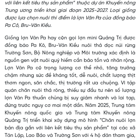
với liên kết tiêu thụ sản phẩm” thuộc dự án Khuyến nông
Trung ương triển khai giai đoạn 2025-2027. Loại giống
được lựa chọn nuôi thí điểm là lợn Vân Pa của đồng bào
Pa Cô, Bru-Vân Kiều.
Giống lợn Vân Pa hay còn gọi lợn mini Quảng Trị được
đồng bào Pa Kô, Bru-Vân Kiều nuôi thả dọc núi rừng
Trường Sơn, Bộ Nông nghiệp và Môi trường xác định là
nguồn gen vật nuôi quý hiếm cần bảo tồn và nhân rộng.
Lợn Vân Pa có trọng lượng cơ thể nhỏ, tăng trưởng
chậm nhưng sức đề kháng tốt, dễ nuôi, chất lượng thịt
thơm ngon, săn chắc, thị trường rất ưa chuộng. Vì tập
quán chăn nuôi thả rông, thiếu sự đầu tư nên số lượng
lợn Vân Pa thuần chủng bị suy giảm nhanh và lai tạp,
đứng trước nguy cơ mai một dần. Năm 2025, Trung tâm
Khuyến nông quốc gia và Trung tâm Khuyến nông
Quảng Trị triển khai xây dựng mô hình “Chăn nuôi lợn
bản địa gắn với liên kết tiêu thụ sản phẩm” tại các xã
Tân Lập, Lao Bảo và Trường Sơn với 4 hộ dân tham gia,