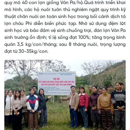
quy mô 40 con lợn giống Vân Pa/hộ.Quá trình triển khai
mô hình, các hộ nuôi tuân thủ nghiêm ngặt quy trình kỹ
thuật chăn nuôi an toàn sinh học trong bối cảnh dịch tả
lợn châu Phi diễn biến phức tạp. Nhờ sử dụng đệm lót
sinh học và bảo đảm vệ sinh chuồng trại, đàn lợn Vân Pa
sinh trưởng ổn định; tỉ lệ sống đạt 100%; tăng trọng bình
quân 3,5 kg/con/tháng; sau 8 tháng nuôi, trọng lượng
đạt từ 30-35kg/con.