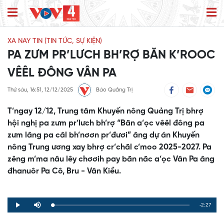
XA NAY TIN (TIN TỨC, SỰ KIỆN)
PA ZƯM PR’LƯCH BH’RỢ BĂN K’ROOC
VÊÊL ĐÔNG VÂN PA
Thứ sáu, 16:51, 12/12/2025
Báo Quảng Trị
T’ngay 12/12, Trung tâm Khuyến nông Quảng Trị bhrợ
hội nghị pa zưm pr’lưch bh’rợ “Băn a’ọc vêêl đông pa
zưm lâng pa câl bh’nơơn pr’đươi” âng dự án Khuyến
nông Trung ương xay bhrợ cr’chăl c’moo 2025-2027. Pa
zêng m’ma nâu lêy chơơih pay băn năc a’ọc Vân Pa âng
đhanuôr Pa Cô, Bru - Vân Kiều.
Remaining
-2:27
Loaded
:
Progress
:
Play
Mute
0%
0%
Time