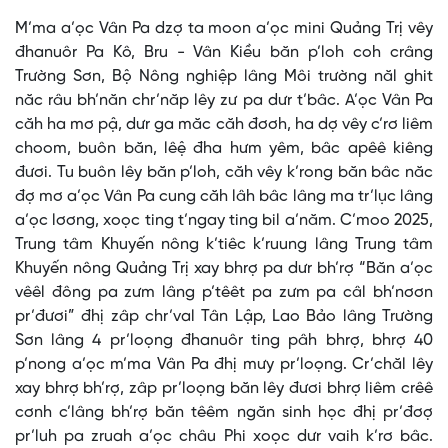
M’ma a’ọc Vân Pa dzợ ta moon a’ọc mini Quảng Trị vêy
đhanuôr Pa Kô, Bru - Vân Kiều băn p’loh coh crâng
Trường Sơn, Bộ Nông nghiệp lâng Môi trường năl ghit
năc râu bh’năn chr’năp lêy zư pa dưr t’bâc. A’ọc Vân Pa
căh ha mơ pậ, dưr ga măc căh đơơh, ha dợ vêy c’rơ liêm
choom, buôn băn, lêệ đha hưm yêm, bâc apêê kiêng
đươi. Tu buôn lêy băn p’loh, căh vêy k’rong băn bâc năc
đợ mơ a’ọc Vân Pa cung căh lâh bâc lâng ma tr’lục lâng
a’ọc lơơng, xoọc ting t’ngay ting bil a’năm. C’moo 2025,
Trung tâm Khuyến nông k’tiêc k’ruung lâng Trung tâm
Khuyến nông Quảng Trị xay bhrợ pa dưr bh’rợ “Băn a’ọc
vêêl đông pa zưm lâng p’têêt pa zưm pa câl bh’nơơn
pr’đươi” đhị zâp chr’val Tân Lập, Lao Bảo lâng Trường
Sơn lâng 4 pr’loọng đhanuôr ting pâh bhrợ, bhrợ 40
p’nong a’ọc m’ma Vân Pa đhị mưy pr’loọng. Cr’chăl lêy
xay bhrợ bh’rợ, zâp pr’loọng băn lêy đươi bhrợ liêm crêê
cơnh c’lâng bh’rợ băn têêm ngăn sinh học đhị pr’đơợ
pr’luh pa zruah a’ọc châu Phi xoọc dưr vaih k’rơ bâc.