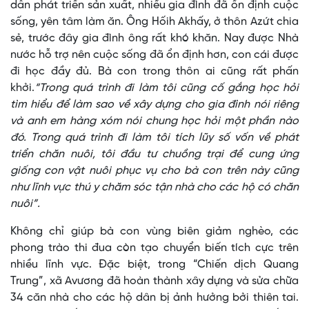
dẫn phát triển sản xuất, nhiều gia đình đã ổn định cuộc
sống, yên tâm làm ăn. Ông Hốih Akhấy, ở thôn Azứt chia
sẻ, trước đây gia đình ông rất khó khăn. Nay được Nhà
nước hỗ trợ nên cuộc sống đã ổn định hơn, con cái được
đi học đầy đủ. Bà con trong thôn ai cũng rất phấn
khởi.
“Trong quá trình đi làm tôi cũng cố gắng học hỏi
tìm hiểu để làm sao về xây dựng cho gia đình nói riêng
và anh em hàng xóm nói chung học hỏi một phần nào
đó. Trong quá trình đi làm tôi tích lũy số vốn về phát
triển chăn nuôi, tôi đầu tư chuồng trại để cung ứng
giống con vật nuôi phục vụ cho bà con trên này cũng
như lĩnh vực thú y chăm sóc tận nhà cho các hộ có chăn
nuôi”.
Không chỉ giúp bà con vùng biên giảm nghèo, các
phong trào thi đua còn tạo chuyển biến tích cực trên
nhiều lĩnh vực. Đặc biệt, trong “Chiến dịch Quang
Trung”, xã Avương đã hoàn thành xây dựng và sửa chữa
34 căn nhà cho các hộ dân bị ảnh hưởng bởi thiên tai.