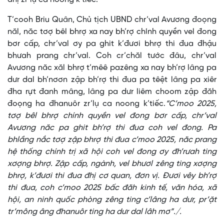
T’cooh Briu Quân, Chủ tịch UBND chr’val Avương đoọng
năl, năc tơợ bêl bhrợ xa nay bh’rợ chính quyền vel đong
bơr cấp, chr’val ơy pa ghit k’đươi bhrợ thi đua đhậu
bhưah prang chr’val. Coh cr’chăl tước đâu, chr’val
Avương năc xăl bhrợ t’mêê pazêng xa nay bh’rợ lâng pa
dưr dal bh’nơơn zập bh’rợ thi đua pa têệt lâng pa xiêr
đha rựt đanh mâng, lâng pa dưr liêm choom zập đăh
đoọng ha đhanuôr zr’lụ ca noong k’tiếc.
“C’moo 2025,
tơợ bêl bhrợ chính quyền vel đong bơr cấp, chr’val
Avương năc pa ghit bh’rợ thi đua coh vel đong. Pa
bhlầng nắc tơợ zập bhrợ thi đua c’moo 2025, năc prang
hệ thống chính trị xã hội coh vel đong ơy đh’rưah ting
xơợng bhrợ. Zập cấp, ngành, vel bhươl zêng ting xơợng
bhrợ, k’đươi thi đua đhị cơ quan, đơn vị. Đươi vêy bh’rợ
thi đua, coh c’moo 2025 bấc đăh kinh tế, văn hóa, xã
hội, an ninh quốc phòng zêng ting c’lâng ha dưr, pr’ặt
tr’mông âng đhanuôr ting ha dưr dal lâh mơ”./.