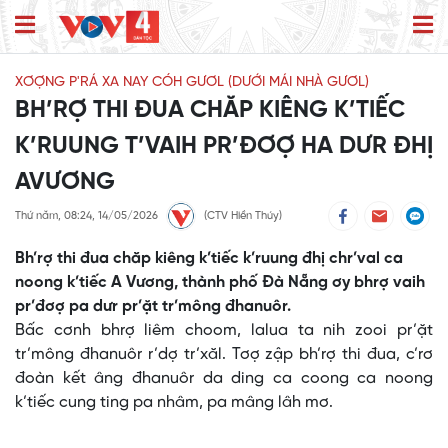
XƠỢNG P'RÁ XA NAY CÓH GƯƠL (DƯỚI MÁI NHÀ GƯƠL)
BH’RỢ THI ĐUA CHĂP KIÊNG K’TIẾC
K’RUUNG T’VAIH PR’ĐƠỢ HA DƯR ĐHỊ
AVƯƠNG
Thứ năm, 08:24, 14/05/2026
(CTV Hiền Thúy)
Bh’rợ thi đua chăp kiêng k’tiếc k’ruung đhị chr’val ca
noong k’tiếc A Vương, thành phố Đà Nẵng ơy bhrợ vaih
pr’đơợ pa dưr pr’ặt tr’mông đhanuôr.
Bấc cơnh bhrợ liêm choom, lalua ta nih zooi pr’ặt
tr’mông đhanuôr r’dợ tr’xăl. Tơợ zập bh’rợ thi đua, c’rơ
đoàn kết âng đhanuôr da ding ca coong ca noong
k’tiếc cung ting pa nhâm, pa mâng lâh mơ.