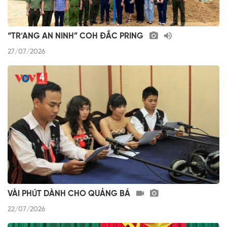
“TR’ANG AN NINH” COH ĐẮC PRING
27/07/2026
VÀI PHÚT DÀNH CHO QUẢNG BÁ
22/07/2026