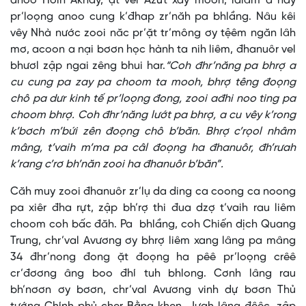
anoo Hôih Akhấy, ặt vel Azứt xay moon, lalăm a hay
pr’loọng anoo cung k’đhap zr’năh pa bhlầng. Nâu kêi
vêy Nhà nước zooi năc pr’ặt tr’mông ơy tệêm ngăn lâh
mơ, acoon a nại bơơn học hành ta nih liêm, đhanuôr vel
bhươl zập ngai zêng bhui har.
“Coh đhr’năng pa bhrợ a
cu cung pa zay pa choom ta mooh, bhrợ têng đoọng
chô pa dưr kinh tế pr’loọng đong, zooi ađhi noo ting pa
choom bhrợ. Coh đhr’năng lướt pa bhrợ, a cu vêy k’rong
k’bơch m’bứi zên đoọng chô b’băn. Bhrợ c’rọol nhâm
mâng, t’vaih m’ma pa câl đoọng ha đhanuôr, đh’rưah
k’rang c’rơ bh’năn zooi ha đhanuôr b’băn”.
Căh muy zooi đhanuôr zr’lụ da ding ca coong ca noong
pa xiêr đha rựt, zập bh’rợ thi đua dzợ t’vaih rau liêm
choom coh bấc đăh. Pa bhlầng, coh Chiến dịch Quang
Trung, chr’val Avương ơy bhrợ liêm xang lâng pa mâng
34 đhr’nong đong ặt đoọng ha pêê pr’loọng crêê
cr’đơơng âng boo đhí tuh bhlong. Cơnh lâng rau
bh’nơơn ơy bơơn, chr’val Avương vinh dự bơơn Thủ