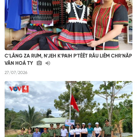
C’LÂNG ZA RƯM, N’JEH K’PAIH P’TÊÊT RÂU LIÊM CHR’NĂP
VĂN HOÁ TY
27/07/2026