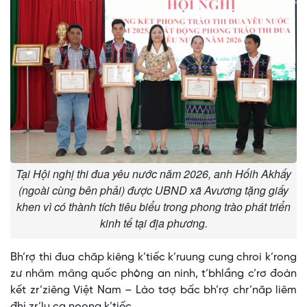
Tại Hội nghị thi đua yêu nước năm 2026, anh Hốih Akhấy
(ngoài cùng bên phải) được UBND xã Avương tặng giấy
khen vì có thành tích tiêu biểu trong phong trào phát triển
kinh tế tại địa phương.
Bh’rợ thi đua chăp kiêng k’tiếc k’ruung cung chroi k’rong
zư nhâm mâng quốc phòng an ninh, t’bhlầng c’rơ đoàn
kết zr’ziêng Việt Nam – Lào tơợ bấc bh’rợ chr’năp liêm
đhị zr’lụ ca noong k’tiếc.