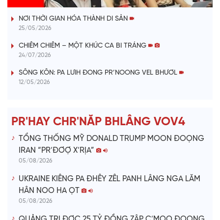
VÀI PHÚT DÀNH CHO QUẢNG BÁ
a
NƠI THỜI GIAN HÓA THÀNH DI SẢN
y
25/05/2026
V
CHIÊM CHIÊM – MỘT KHÚC CA BI TRÁNG
24/07/2026
i
SÔNG KÔN: PA LƯIH ĐONG PR’NOONG VEL BHƯƠL
12/05/2026
d
e
PR'HAY CHR'NĂP BHLÂNG VOV4
o
TỔNG THỐNG MỸ DONALD TRUMP MOON ĐOỌNG
IRAN “PR’ĐƠỢ X’RỊA”
05/08/2026
UKRAINE KIÊNG PA ĐHÊY ZÊL PANH LÂNG NGA LĂM
HÂN NOO HA ỌT
05/08/2026
QUẢNG TRỊ ĐỢC 25 TỶ ĐỒNG ZÂP C’MOO ĐOỌNG