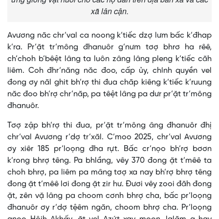
xã lân cận.
Avương năc chr’val ca noong k’tiếc dzợ lưm bấc k’đhap
k’ra. Pr’ặt tr’mông đhanuôr g’nưm tơợ bhrơ ha rêê,
ch’choh b’bêệt lâng ta luôn zâng lâng pleng k’tiếc căh
liêm. Coh đhr’năng năc đoo, cấp ủy, chính quyền vel
đong ơy năl ghit bh’rợ thi đua chăp kiêng k’tiếc k’ruung
năc đoo bh’rợ chr’năp, pa têệt lâng pa dưr pr’ặt tr’mông
đhanuôr.
Tơợ zập bh’rợ thi đua, pr’ặt tr’mông âng đhanuôr đhị
chr’val Avương r’dợ tr’xăl. C’moo 2025, chr’val Avương
ơy xiêr 185 pr’loọng đha rựt. Bấc cr’nọo bh’rợ bơơn
k’rong bhrợ têng. Pa bhlầng, vêy 370 đong ặt t’mêê ta
choh bhrợ, pa liêm pa mâng tơợ xa nay bh’rợ bhrợ têng
đong ặt t’mêê lơi đong ặt zir hư. Đươi vêy zooi đăh đong
ặt, zên vặ lâng pa choom cơnh bhrợ cha, bấc pr’loọng
đhanuôr ơy r’dợ tệêm ngăn, choom bhrợ cha. Pr’loọng