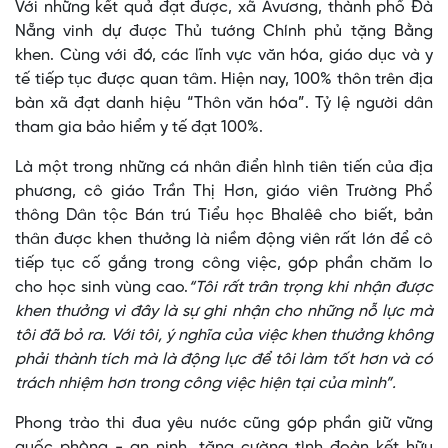
Với những kết quả đạt được, xã Avương, thành phố Đà
Nẵng vinh dự được Thủ tướng Chính phủ tặng Bằng
khen. Cùng với đó, các lĩnh vực văn hóa, giáo dục và y
tế tiếp tục được quan tâm. Hiện nay, 100% thôn trên địa
bàn xã đạt danh hiệu “Thôn văn hóa”. Tỷ lệ người dân
tham gia bảo hiểm y tế đạt 100%.
Là một trong những cá nhân điển hình tiên tiến của địa
phương, cô giáo Trần Thị Hơn, giáo viên Trường Phổ
thông Dân tộc Bán trú Tiểu học Bhalêê cho biết, bản
thân được khen thưởng là niềm động viên rất lớn để cô
tiếp tục cố gắng trong công việc, góp phần chăm lo
cho học sinh vùng cao.
“Tôi rất trân trọng khi nhận được
khen thưởng vì đây là sự ghi nhận cho những nỗ lực mà
tôi đã bỏ ra. Với tôi, ý nghĩa của việc khen thưởng không
phải thành tích mà là động lực để tôi làm tốt hơn và có
trách nhiệm hơn trong công việc hiện tại của mình”.
Phong trào thi đua yêu nước cũng góp phần giữ vững
quốc phòng - an ninh, tăng cường tình đoàn kết hữu