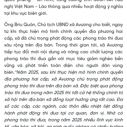
nghị Việt Nam - Lào thông qua nhiều hoạt động ý nghĩa
tại khu vực biên giới.
Ông Briu Quân, Chủ tịch UBND xã Avương cho biết, ngay
từ khi thực hiện mô hình chính quyền địa phương hai
cấp, xã đã chú trọng phát động các phong trào thi đua
sâu rộng trên địa bàn. Trong thời gian tới, xã Avương
tiếp tục đổi mới nội dung và nâng cao chất lượng các
phong trào thi đua gắn với mục tiêu giảm nghèo bền
vững và phát triển toàn diện cho người dân vùng
biên.
“Năm 2025, sau khi thực hiện mô hình chính quyền
địa phương hai cấp, xã Avương chú trọng phát động
phong trào thi đua trên địa bàn xã. Đặc biệt qua phong
trào thi đua trong năm 2025 thì tất cả hệ thống chính trị
xã hội trên địa bàn xã đồng loạt hưởng ứng rất cao. Đa
số các cấp, các ngành, các thôn đều nhiệt liệt đồng
hành phát động thi đua tại cơ quan, đơn vị. Nhờ có
phong trào thi đua, trong năm 2025 nhiều lĩnh vực kinh
tế, văn hóa, xã hội, an ninh quốc phòng có chiều hướng