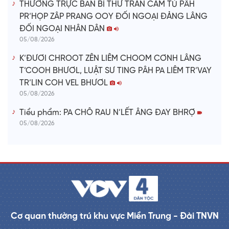
THƯỜNG TRỰC BAN BÍ THƯ TRẦN CẨM TÚ PÂH
PR’HỌP ZÂP PRANG OOY ĐỐI NGOẠI ĐẢNG LÂNG
ĐỐI NGOẠI NHÂN DÂN
05/08/2026
K’ĐƯƠI CHROOT ZÊN LIÊM CHOOM CƠNH LÂNG
T’COOH BHƯƠL, LUẬT SƯ TING PÂH PA LIÊM TR’VAY
TR’LIN COH VEL BHƯƠL
05/08/2026
Tiểu phẩm: PA CHÔ RAU N’LẾT ÂNG ĐAY BHRỢ
05/08/2026
Cơ quan thường trú khu vực Miền Trung - Đài TNVN