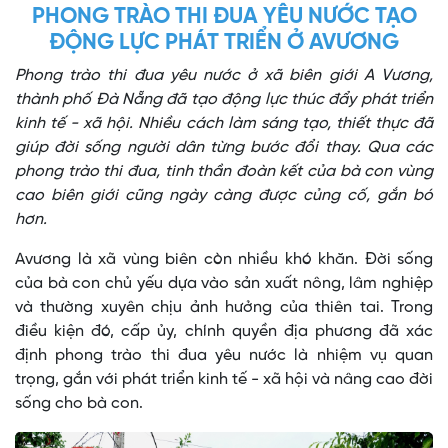
PHONG TRÀO THI ĐUA YÊU NƯỚC TẠO
ĐỘNG LỰC PHÁT TRIỂN Ở AVƯƠNG
Phong trào thi đua yêu nước ở xã biên giới A Vương,
thành phố Đà Nẵng đã tạo động lực thúc đẩy phát triển
kinh tế - xã hội. Nhiều cách làm sáng tạo, thiết thực đã
giúp đời sống người dân từng bước đổi thay. Qua các
phong trào thi đua, tinh thần đoàn kết của bà con vùng
cao biên giới cũng ngày càng được củng cố, gắn bó
hơn.
Avương là xã vùng biên còn nhiều khó khăn. Đời sống
của bà con chủ yếu dựa vào sản xuất nông, lâm nghiệp
và thường xuyên chịu ảnh hưởng của thiên tai. Trong
điều kiện đó, cấp ủy, chính quyền địa phương đã xác
định phong trào thi đua yêu nước là nhiệm vụ quan
trọng, gắn với phát triển kinh tế - xã hội và nâng cao đời
sống cho bà con.