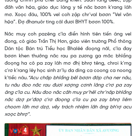
tướng Chính phủ cher Bằng khen. Jưah lâng đêêc, zập
đăh văn hóa, giáo dục lâng y tế năc bơơn k’rang lâh
mơ. Xoọc đâu, 100% vel coh zập chr’val bơơn “Vel văn
hóa”. Đợ đhanuôr ting câl đươi BHYT bơơn 100%.
Năc muy coh pazêng c’la điển hình tiên tiến âng vel
đong, cô giáo Trần Thị Hơn, giáo viên trường Phổ thông
Dân tộc Bán trú Tiểu học Bhalêê đoọng năl, c’la đay
bơơn khen thưởng năc rau pa zương ga măc bhlầng
đoọng ha cô pa zay lâh mơ đhị bhrợ têng, chroi k’rng
c’rơ k’rang lêy học sinh zr’lụ da ding ca coong ca noong
k’tiếc nâu.
“Acu chăp bhlầng bêl bơơn đớp cha ner nâu,
tu nâu đoo năc rau đươi xơợng cơnh lâng c’rơ pa zay
âng c’la cu. Nâu đoo năc căh muy pr’hêl chr’năp bhlầng
năc dzợ pr’đơợ c’rơ đoọng c’la cu pa zay bhrợ liêm
choom lâh mơ dzợ, vêy trách nhiệm lâh âng bh’rợ acu
xoọc bhrợ”.