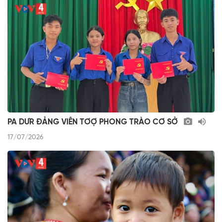
PA DƯR ĐẢNG VIÊN TƠỢ PHONG TRÀO CƠ SỞ
17/07/2026