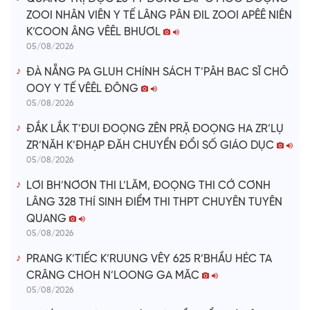
ZOOI NHÂN VIÊN Y TẾ LÂNG PÂN ĐIL ZOOI APÊÊ NIÊN
K’COON ÂNG VÊÊL BHƯƠL
05/08/2026
ĐÀ NẴNG PA GLUH CHÍNH SÁCH T’PÂH BAC SĨ CHÔ
OOY Y TẾ VÊÊL ĐÔNG
05/08/2026
ĐẮK LẮK T’ĐUI ĐOỌNG ZÊN PRẶ ĐOỌNG HA ZR’LỤ
ZR’NĂH K’ĐHẠP ĐĂH CHUYỂN ĐỔI SỐ GIÁO DỤC
05/08/2026
LƠI BH’NƠƠN THI L’LĂM, ĐOỌNG THI CỚ CƠNH
LÂNG 328 THÍ SINH ĐIỂM THI THPT CHUYÊN TUYÊN
QUANG
05/08/2026
PRANG K’TIẾC K’RUUNG VÊY 625 R’BHẦU HÉC TA
CRÂNG CHOH N’LOONG GA MĂC
05/08/2026