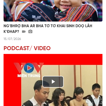
NG’BHRỢ BHA AR BHA TƠ TƠ KHAI SINH DOỌ LÂH
K’ĐHAP?
15/07/2026
PODCAST/ VIDEO
P
l