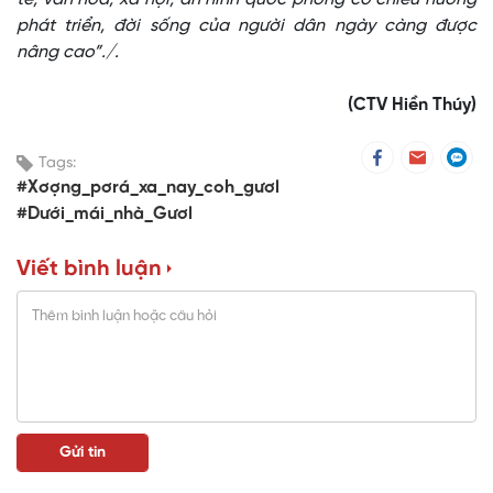
phát triển, đời sống của người dân ngày càng được
nâng cao”./.
(CTV Hiền Thúy)
Tags:
#Xơợng_pơrá_xa_nay_coh_gươl
#Dưới_mái_nhà_Gươl
Viết bình luận