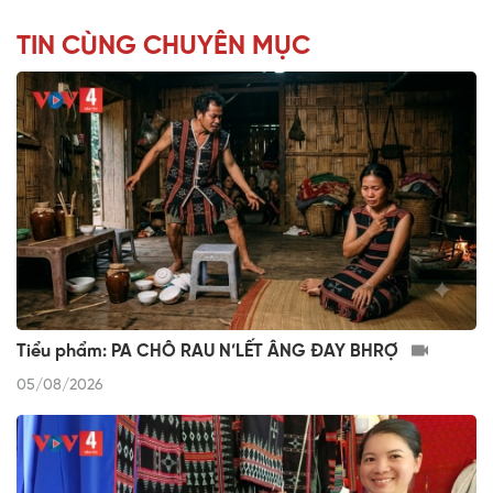
TIN CÙNG CHUYÊN MỤC
Tiểu phẩm: PA CHÔ RAU N’LẾT ÂNG ĐAY BHRỢ
05/08/2026