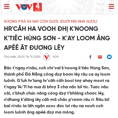
XƠỢNG P'RÁ XA NAY CÓH GƯƠL (DƯỚI MÁI NHÀ GƯƠL)
HR'CÂH HA VOOH ĐHỊ K'NOONG
K'TIÊC HÙNG SƠN - K'AY LOOM ÂNG
APÊÊ ĂT ĐƯƠNG LÊY
Chủ nhật, 20:51, 16/11/2025
VOV
Bâc t’ngay n’nâu, coh chr’val k’noong k’tiêc Hùng Sơn,
thành phố Đà Nẵng công dzợ bơơn lêy râu ca ay loom
luônh. G’luh hr’lang hr’câh căh bool tơợ ahay moot ra
t’ngay 14/11 ha nua âi bhrợ 3 cha năc bil tic. Tươc nâu
câi, c’bhuh chức năng công dzợ t’bhlâng chơơc lêy,
n’dhang k’dâng lêy căh mă châc p’rơơm râu rí. Râu bil
bal n’năc la lâh ngân xooc đơc lơi râu na nooh coh
loom luônh âng apêê dzợ ma mông.