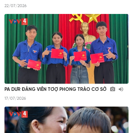
22/07/2026
PA DƯR ĐẢNG VIÊN TƠỢ PHONG TRÀO CƠ SỞ
17/07/2026