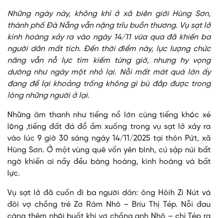
Những ngày này, không khí ở xã biên giới Hùng Sơn,
thành phố Đà Nẵng vẫn nặng trĩu buồn thương. Vụ sạt lở
kinh hoàng xảy ra vào ngày 14/11 vừa qua đã khiến ba
người dân mất tích. Đến thời điểm này, lực lượng chức
năng vẫn nỗ lực tìm kiếm từng giờ, nhưng hy vọng
dường như ngày một nhỏ lại. Nỗi mất mát quá lớn ấy
đang để lại khoảng trống không gì bù đắp được trong
lòng những người ở lại.
Những âm thanh như tiếng nổ lớn cùng tiếng khóc xé
lòng ,tiếng đất đá đổ ầm xuống trong vụ sạt lở xảy ra
vào lúc 9 giờ 30 sáng ngày 14/11/2025 tại thôn Pứt, xã
Hùng Sơn. Ở một vùng quê vốn yên bình, cú sập núi bất
ngờ khiến ai nấy đều bàng hoàng, kinh hoàng và bất
lực.
Vụ sạt lở đã cuốn đi ba người dân: ông Hôih Zi Nút và
đôi vợ chồng trẻ Zơ Râm Nhô – Briu Thị Tép. Nỗi đau
càng thêm nhói buốt khi vợ chồng anh Nhô – chị Tép ra