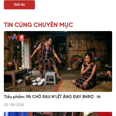
TIN CÙNG CHUYÊN MỤC
Tiểu phẩm: PA CHÔ RAU N’LẾT ÂNG ĐAY BHRỢ
05/08/2026