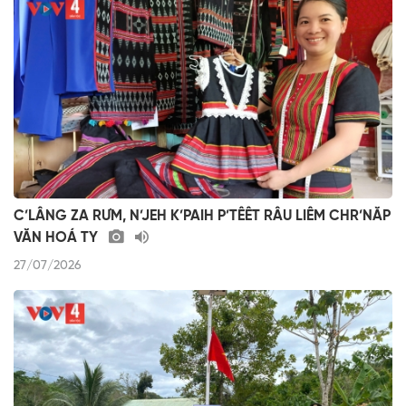
C’LÂNG ZA RƯM, N’JEH K’PAIH P’TÊÊT RÂU LIÊM CHR’NĂP
VĂN HOÁ TY
27/07/2026