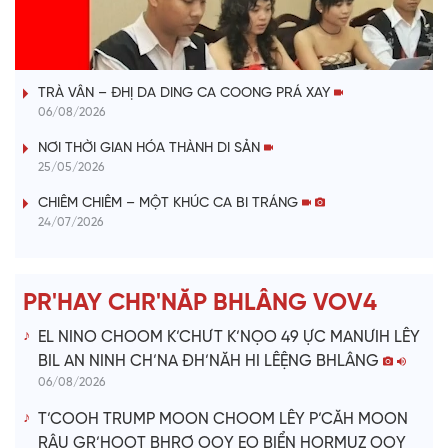
l
VÀI PHÚT DÀNH CHO QUẢNG BÁ
a
TRÀ VÂN – ĐHỊ DA DING CA COONG PRÁ XAY
y
06/08/2026
V
NƠI THỜI GIAN HÓA THÀNH DI SẢN
25/05/2026
i
CHIÊM CHIÊM – MỘT KHÚC CA BI TRÁNG
24/07/2026
d
e
PR'HAY CHR'NĂP BHLÂNG VOV4
o
EL NINO CHOOM K’CHƯT K’NỌO 49 ỰC MANƯIH LÊY
BIL AN NINH CH’NA ĐH’NĂH HI LÊỆNG BHLÂNG
06/08/2026
T’COOH TRUMP MOON CHOOM LÊY P’CĂH MOON
RÂU GR’HOOT BHRỢ OOY EO BIỂN HORMUZ OOY