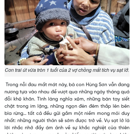
Con trai út vừa tròn 1 tuổi của 2 vợ chồng mất tích vụ sạt lở.
Trong nỗi đau mất mát này, bà con Hùng Sơn vẫn đang
nương tựa vào nhau để vượt qua những ngày tháng quá
đỗi khó khăn. Tình làng nghĩa xóm, những bàn tay siết
chặt trong im lặng, những ngọn đèn đêm thắp lên bên
bìa rừng… tất cả đều gửi gắm một niềm mong mỏi duy
nhất: những người thân sẽ sớm được trở về. Vụ sạt lở là
lời nhắc nhở đầy ám ảnh về sự khắc nghiệt của thiên