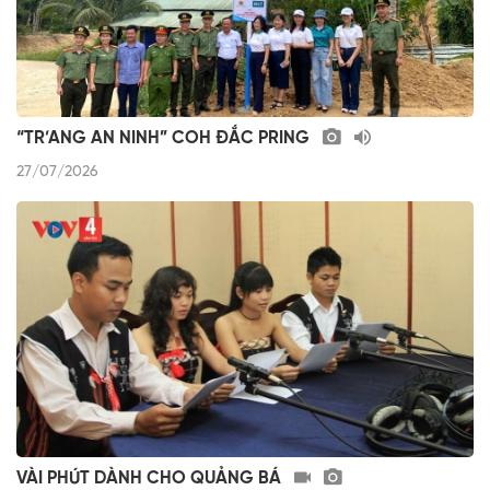
“TR’ANG AN NINH” COH ĐẮC PRING
27/07/2026
VÀI PHÚT DÀNH CHO QUẢNG BÁ