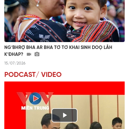
NG’BHRỢ BHA AR BHA TƠ TƠ KHAI SINH DOỌ LÂH
K’ĐHAP?
15/07/2026
PODCAST/ VIDEO
P