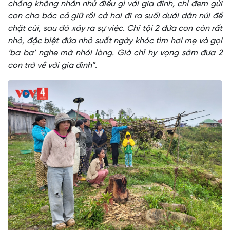
chồng không nhắn nhủ điều gì với gia đình, chỉ đem gửi
con cho bác cả giữ rồi cả hai đi ra suối dưới dân núi để
chặt củi, sau đó xảy ra sự việc. Chỉ tội 2 đứa con còn rất
nhỏ, đặc biệt đứa nhỏ suốt ngày khóc tìm hơi mẹ và gọi
‘ba ba’ nghe mà nhói lòng. Giờ chỉ hy vọng sớm đưa 2
con trở về với gia đình”.