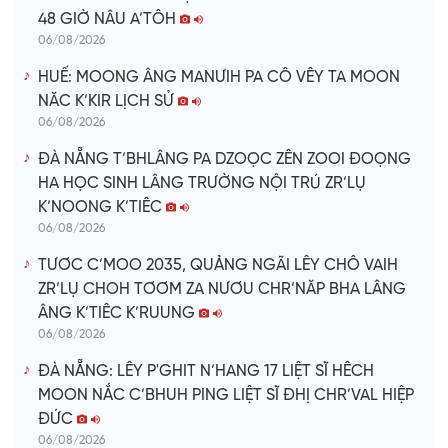
48 GIỜ NÂU A’TÔH
06/08/2026
HUẾ: MOONG ÂNG MANƯIH PA CÔ VÊY TA MOON
NĂC K’KIR LỊCH SỬ
06/08/2026
ĐÀ NẴNG T’BHLÂNG PA DZOỌC ZÊN ZOOI ĐOỌNG
HA HỌC SINH LÂNG TRƯỜNG NỘI TRÚ ZR’LỤ
K’NOONG K’TIÊC
06/08/2026
TƯƠC C’MOO 2035, QUẢNG NGÃI LÊY CHÔ VAIH
ZR’LỤ CHOH TƠƠM ZA NƯƠU CHR’NĂP BHA LÂNG
ÂNG K’TIÊC K’RUUNG
06/08/2026
ĐÀ NẴNG: LÊY P'GHIT N’HANG 17 LIỆT SĨ HÊCH
MOON NẮC C’BHUH PING LIỆT SĨ ĐHỊ CHR’VAL HIỆP
ĐỨC
06/08/2026