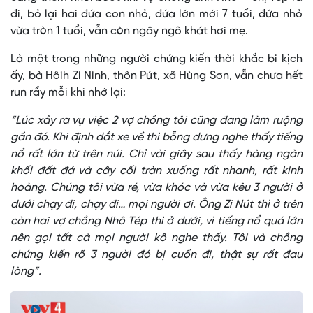
đi, bỏ lại hai đứa con nhỏ, đứa lớn mới 7 tuổi, đứa nhỏ
vừa tròn 1 tuổi, vẫn còn ngây ngô khát hơi mẹ.
Là một trong những người chứng kiến thời khắc bi kịch
ấy, bà Hôih Zi Ninh, thôn Pứt, xã Hùng Sơn, vẫn chưa hết
run rẩy mỗi khi nhớ lại:
“Lúc xảy ra vụ việc 2 vợ chồng tôi cũng đang làm ruộng
gần đó. Khi định dắt xe về thì bỗng dưng nghe thấy tiếng
nổ rất lớn từ trên núi. Chỉ vài giây sau thấy hàng ngàn
khối đất đá và cây cối tràn xuống rất nhanh, rất kinh
hoàng. Chúng tôi vừa ré, vừa khóc và vừa kêu 3 người ở
dưới chạy đi, chạy đi… mọi người ơi. Ông Zi Nút thì ở trên
còn hai vợ chồng Nhô Tép thì ở dưới, vì tiếng nổ quá lớn
nên gọi tất cả mọi người kô nghe thấy. Tôi và chồng
chứng kiến rõ 3 người đó bị cuốn đi, thật sự rất đau
lòng”.