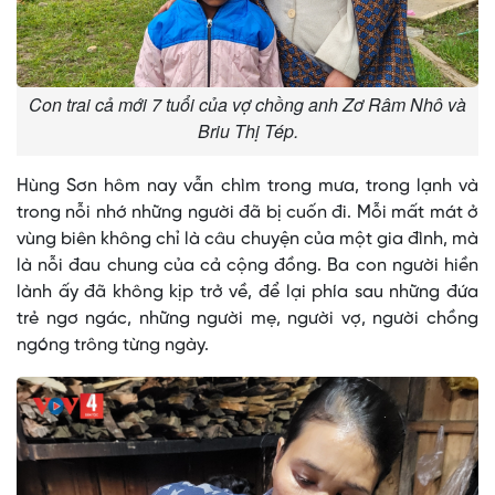
Con trai cả mới 7 tuổi của vợ chồng anh Zơ Râm Nhô và
Briu Thị Tép.
Hùng Sơn hôm nay vẫn chìm trong mưa, trong lạnh và
trong nỗi nhớ những người đã bị cuốn đi. Mỗi mất mát ở
vùng biên không chỉ là câu chuyện của một gia đình, mà
là nỗi đau chung của cả cộng đồng. Ba con người hiền
lành ấy đã không kịp trở về, để lại phía sau những đứa
trẻ ngơ ngác, những người mẹ, người vợ, người chồng
ngóng trông từng ngày.