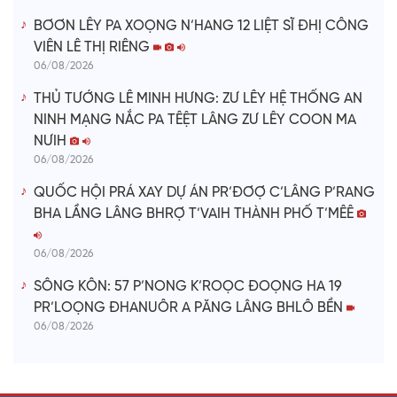
BƠƠN LÊY PA XOỌNG N’HANG 12 LIỆT SĨ ĐHỊ CÔNG
VIÊN LÊ THỊ RIÊNG
06/08/2026
THỦ TƯỚNG LÊ MINH HƯNG: ZƯ LÊY HỆ THỐNG AN
NINH MẠNG NẮC PA TÊỆT LÂNG ZƯ LÊY COON MA
NƯIH
06/08/2026
QUỐC HỘI PRÁ XAY DỰ ÁN PR’ĐƠỢ C’LÂNG P’RANG
BHA LẦNG LÂNG BHRỢ T’VAIH THÀNH PHỐ T’MÊÊ
06/08/2026
SÔNG KÔN: 57 P’NONG K’ROỌC ĐOỌNG HA 19
PR’LOỌNG ĐHANUÔR A PĂNG LÂNG BHLÔ BỀN
06/08/2026