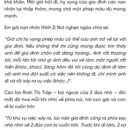
khó khăn. Mỗi giờ trôi đi, hy vọng của gia đình các nạn
nhân lại thấp thỏm, mong chờ một phép màu dù mong
manh.
Em gái nạn nhân Hôih Zi Nút nghẹn ngào chia sẻ:
“Giờ chỉ hy vọng phép màu có thể cứu anh trở về lại với
gia đình. Nếu không thể thì cũng mong được tìm thấy
anh để gia đình chôn cất đàng hoàng… Anh rất thương
tôi, mỗi lần tôi nhờ gì ảnh đều vui vẻ làm, một người rất
hiền (khóc…khóc). Sáng hôm đó tôi cũng dự định đi làm
với anh mà đột suất có việc nên không đi, chỉ mình anh
đi và rồi xảy ra vụ việc (khóc…)”.
Còn bà Riah Thị Trập – bà ngoại của 2 đứa nhỏ – đôi
mắt đỏ hoe mỗi khi nhìn về phía núi, nơi con gái và con
rể bị cuốn trôi:
“Từ khu vụ việc xảy ra, lúc nào gia đình cũng ra phía sau
nhà nhìn về 2 đứa con bị cuốn trôi. Trước khi đi làm, 2 vợ