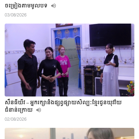
ចម្រៀងតាមមូលបទ
03/08/2026
សឺនធីយីវ – អ្នករក្សានិងផ្សព្វផ្សាយសិល្បៈខ្មែរជូនយុវវ័យ
ជំនាន់ក្រោយ
02/08/2026