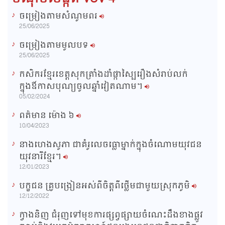
ចម្រៀងតាមសំណូមពរ
n
25/06/2025
i
ចម្រៀងតាមមូលបទ
n
25/06/2025
g
កសិករខ្មែរខេត្តសុកត្រាំងដាំផ្កាស្បៃរឿងសំរាប់លក់
T
ក្នុងឳកាសបុណ្យចូលឆ្នាំវៀតណាម។
i
05/02/2024
m
ពត៌មាន ម៉ោង​ ៦
e
10/04/2023
នាងហេងសូភា ជាគំរូលេចធ្លោម្នាក់ក្នុងចំណោមយុវជន
យុវនារីខ្មែរ។
12/01/2023
បក្ខជន គ្រូបង្រៀនអស់ពីចិត្តពីថ្លើមជាមួយស្រុកភូមិ
12/12/2022
ក្វាងនិញ ជំរុញទៅមុខការផ្សព្វផ្សាយចំណេះដឹងខាងផ្លូវ