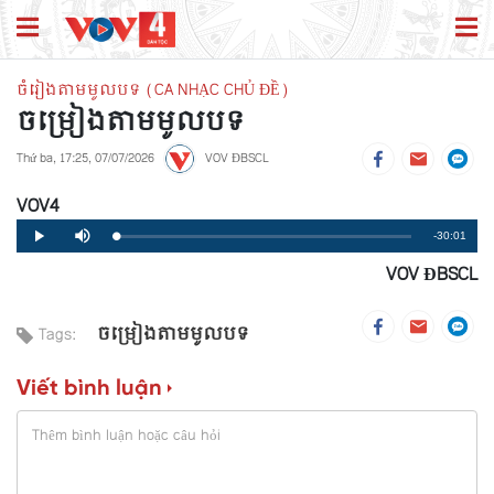
ចំរៀងតាមមូលបទ (CA NHẠC CHỦ ĐỀ)
ចម្រៀងតាមមូលបទ
Thứ ba, 17:25, 07/07/2026
VOV ĐBSCL
VOV4
Remaining
-30:01
Loaded
:
Progress
:
Play
Mute
0%
0%
VOV ĐBSCL
Time
ចម្រៀងតាមមូលបទ
Tags:
Viết bình luận