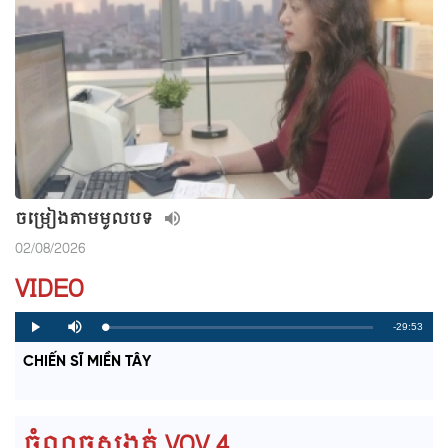
ចម្រៀងតាមមូលបទ
02/08/2026
VIDEO
R
-29:53
L
P
P
M
o
r
l
u
a
o
a
t
e
CHIẾN SĨ MIỀN TÂY
d
g
y
e
e
r
d
e
m
:
s
0
s
%
:
a
0
ចំណុចសង្កត់ VOV 4
%
i