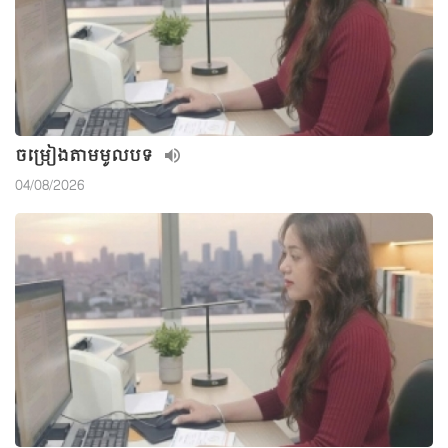
ចម្រៀងតាមមូលបទ
04/08/2026