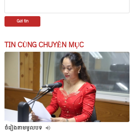
TIN CÙNG CHUYÊN MỤC
ចំរៀងតាមមូលបទ