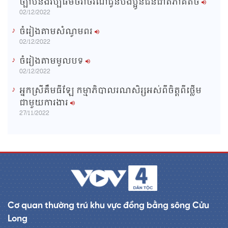
ច្បាប់និងវប្បធម៌ចរាចរណ៍ជូនបងប្អូនជនជាតិភាគតិច
02/12/2022
ចំរៀងតាមសំណូមពរ
02/12/2022
ចំរៀងតាមមូលបទ
02/12/2022
អ្នកស្រីគឹមធីឡែ កម្មាភិបាលរណសិរ្សអស់ពីចិត្តពីថ្លើម
ជាមួយការងារ
27/11/2022
Cơ quan thường trú khu vực đồng bằng sông Cửu
Long