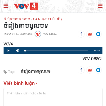
ចំរៀងតាមមូលបទ (CA NHẠC CHỦ ĐỀ)
ចំរៀងតាមមូលបទ
Thứ tư, 14:49, 08/07/2026
VOV-ĐBSCL
VOV4
Remaining
-29:57
Loaded
:
Progress
:
Play
Mute
0%
0%
VOV-ĐBSCL
Time
ចំរៀងតាមមូលបទ
Tags:
Viết bình luận