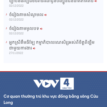
ច្បាប់និងវប្បធម៌ចរាចរណ៍ជូនបងប្អូនជនជាតិភាគតិច
02/12/2022
ចំរៀងតាមសំណូមពរ
02/12/2022
ចំរៀងតាមមូលបទ
02/12/2022
អ្នកស្រីគឹមធីឡែ កម្មាភិបាលរណសិរ្សអស់ពីចិត្តពីថ្លើម
ជាមួយការងារ
27/11/2022
Cơ quan thường trú khu vực đồng bằng sông Cửu
Long