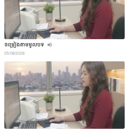
ចម្រៀងតាមមូលបទ
05/08/2026