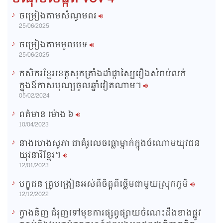
ចម្រៀងតាមសំណូមពរ
n
25/06/2025
i
ចម្រៀងតាមមូលបទ
n
25/06/2025
g
កសិករខ្មែរខេត្តសុកត្រាំងដាំផ្កាស្បៃរឿងសំរាប់លក់
T
ក្នុងឳកាសបុណ្យចូលឆ្នាំវៀតណាម។
i
05/02/2024
m
ពត៌មាន ម៉ោង​ ៦
e
10/04/2023
នាងហេងសូភា ជាគំរូលេចធ្លោម្នាក់ក្នុងចំណោមយុវជន
យុវនារីខ្មែរ។
12/01/2023
បក្ខជន គ្រូបង្រៀនអស់ពីចិត្តពីថ្លើមជាមួយស្រុកភូមិ
12/12/2022
ក្វាងនិញ ជំរុញទៅមុខការផ្សព្វផ្សាយចំណេះដឹងខាងផ្លូវ