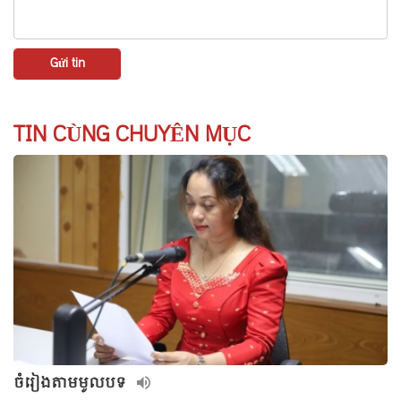
TIN CÙNG CHUYÊN MỤC
ចំរៀងតាមមូលបទ