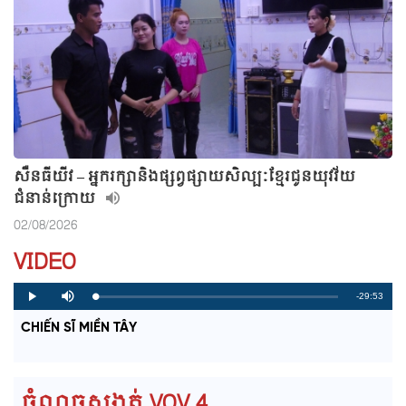
សឺនធីយីវ – អ្នករក្សានិងផ្សព្វផ្សាយសិល្បៈខ្មែរជូនយុវវ័យ
ជំនាន់ក្រោយ
02/08/2026
VIDEO
R
-29:53
L
P
P
M
o
r
l
u
a
o
a
t
e
CHIẾN SĨ MIỀN TÂY
d
g
y
e
e
r
d
e
m
:
s
0
s
%
:
a
0
ចំណុចសង្កត់ VOV 4
%
i