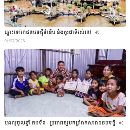
ឆ្ពោះទៅរកជនបទថ្មីទំនើប និងគួរជាទីរស់នៅ
01/07/2026
បុណ្យចូលឆ្នាំ កងទ័ព - ប្រជាជនរួមកម្លាំងកសាងជនបទថ្មី