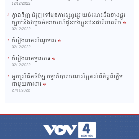
12/12/2022
ក្វាងនិញ ជំរុញទៅមុខការផ្សព្វផ្សាយចំណេះដឹងខាងផ្លូវ
ច្បាប់និងវប្បធម៌ចរាចរណ៍ជូនបងប្អូនជនជាតិភាគតិច
02/12/2022
ចំរៀងតាមសំណូមពរ
02/12/2022
ចំរៀងតាមមូលបទ
02/12/2022
អ្នកស្រីគឹមធីឡែ កម្មាភិបាលរណសិរ្សអស់ពីចិត្តពីថ្លើម
ជាមួយការងារ
27/11/2022