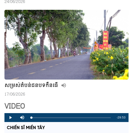
24/06/2026
សម្រស់តំបន់ជនបទកឹនធើ
17/06/2026
VIDEO
R
-29:53
L
P
P
M
o
r
l
u
a
o
a
t
e
CHIẾN SĨ MIỀN TÂY
d
g
y
e
e
r