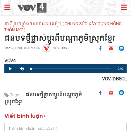
នាទី រួមកម្លាំងកសាងជនបទថ្មី។ (CHUNG SỨC XÂY DỰNG NÔNG
THÔN MỚI)
ជនបទថ្មីផ្លាស់ប្តូរពីបណ្តាភូមិស្រុកខ្មែរ
Thứ tư, 15:01, 08/07/2026
VOV-ĐBSCL
VOV4
Remaining
-9:02
Loaded
:
Progress
:
Play
Mute
0%
0%
VOV-ĐBSCL
Time
ជនបទថ្មីផ្លាស់ប្តូរពីបណ្តាភូមិ
Tags:
ស្រុកខ្មែរ
Viết bình luận