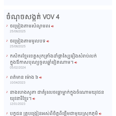
d
e
m
:
s
0
s
%
:
a
0
ចំណុចសង្កត់ VOV 4
%
i
ចម្រៀងតាមសំណូមពរ
n
25/06/2025
i
ចម្រៀងតាមមូលបទ
n
25/06/2025
g
កសិករខ្មែរខេត្តសុកត្រាំងដាំផ្កាស្បៃរឿងសំរាប់លក់
T
ក្នុងឳកាសបុណ្យចូលឆ្នាំវៀតណាម។
i
05/02/2024
m
ពត៌មាន ម៉ោង​ ៦
e
10/04/2023
នាងហេងសូភា ជាគំរូលេចធ្លោម្នាក់ក្នុងចំណោមយុវជន
យុវនារីខ្មែរ។
12/01/2023
បក្ខជន គ្រូបង្រៀនអស់ពីចិត្តពីថ្លើមជាមួយស្រុកភូមិ