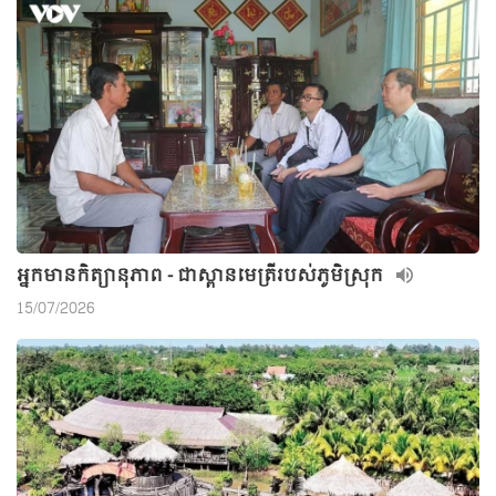
អ្នកមានកិត្យានុភាព - ជាស្ពានមេត្រីរបស់ភូមិស្រុក
15/07/2026