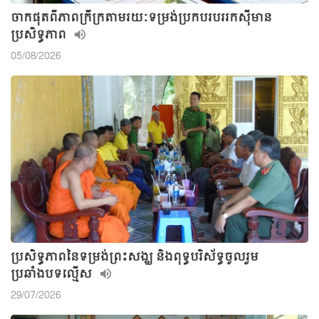
ចាកផុតពីភាពក្រីក្រតាមរយៈទម្រង់ប្រកបរបររកស៊ីមាន
ប្រសិទ្ធភាព
05/08/2026
ប្រសិទ្ធភាពនៃទម្រង់ព្រះសង្ឃ និងពុទ្ធបរិស័ទ្ធចូលរួម
ប្រឆាំងបទល្មើស
29/07/2026