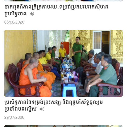
ចាកផុតពីភាពក្រីក្រតាមរយៈទម្រង់ប្រកបរបររកស៊ីមាន
ប្រសិទ្ធភាព
05/08/2026
ប្រសិទ្ធភាពនៃទម្រង់ព្រះសង្ឃ និងពុទ្ធបរិស័ទ្ធចូលរួម
ប្រឆាំងបទល្មើស
29/07/2026