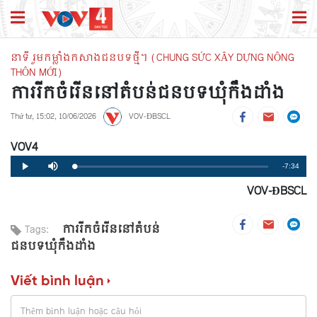
នាទី រួមកម្លាំងកសាងជនបទថ្មី។ (CHUNG SỨC XÂY DỰNG NÔNG
THÔN MỚI)
ការរីកចំរើននៅតំបន់ជនបទឃុំកឹងដាំង
Thứ tư, 15:02, 10/06/2026
VOV-ĐBSCL
VOV4
Remaining
-7:34
Loaded
:
Progress
:
Play
Mute
0%
0%
VOV-ĐBSCL
Time
ការរីកចំរើននៅតំបន់
Tags:
ជនបទឃុំកឹងដាំង
Viết bình luận