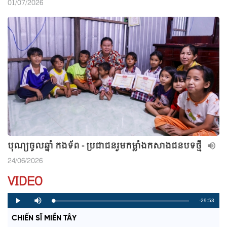
01/07/2026
បុណ្យចូលឆ្នាំ កងទ័ព - ប្រជាជនរួមកម្លាំងកសាងជនបទថ្មី
24/06/2026
VIDEO
R
-29:53
L
P
P
M
o
r
l
u
a
o
a
t
e
CHIẾN SĨ MIỀN TÂY
d
g
y
e
e
r