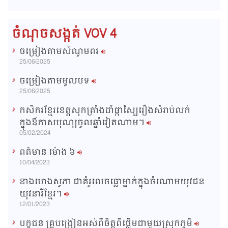
d
e
m
:
s
0
s
%
:
a
0
ចំណុចសង្កត់ VOV 4
%
i
ចម្រៀងតាមសំណូមពរ
n
25/06/2025
i
ចម្រៀងតាមមូលបទ
n
25/06/2025
g
កសិករខ្មែរខេត្តសុកត្រាំងដាំផ្កាស្បៃរឿងសំរាប់លក់
T
ក្នុងឳកាសបុណ្យចូលឆ្នាំវៀតណាម។
i
05/02/2024
m
ពត៌មាន ម៉ោង​ ៦
e
10/04/2023
នាងហេងសូភា ជាគំរូលេចធ្លោម្នាក់ក្នុងចំណោមយុវជន
យុវនារីខ្មែរ។
12/01/2023
បក្ខជន គ្រូបង្រៀនអស់ពីចិត្តពីថ្លើមជាមួយស្រុកភូមិ