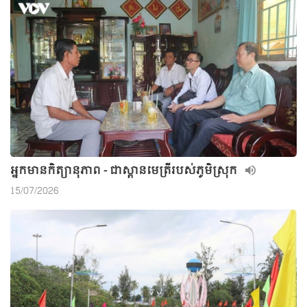
អ្នកមានកិត្យានុភាព - ជាស្ពានមេត្រីរបស់ភូមិស្រុក
15/07/2026