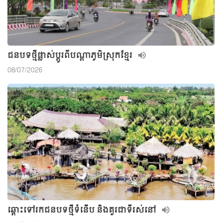
ជនបទថ្មីផ្លាស់ប្តូរពីបណ្តាភូមិស្រុកខ្មែរ
08/07/2026
ឆ្ពោះទៅរកជនបទថ្មីទំនើប និងគួរជាទីរស់នៅ