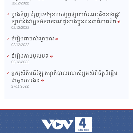
12/12/2022
ក្វាងនិញ ជំរុញទៅមុខការផ្សព្វផ្សាយចំណេះដឹងខាងផ្លូវ
ច្បាប់និងវប្បធម៌ចរាចរណ៍ជូនបងប្អូនជនជាតិភាគតិច
02/12/2022
ចំរៀងតាមសំណូមពរ
02/12/2022
ចំរៀងតាមមូលបទ
02/12/2022
អ្នកស្រីគឹមធីឡែ កម្មាភិបាលរណសិរ្សអស់ពីចិត្តពីថ្លើម
ជាមួយការងារ
27/11/2022