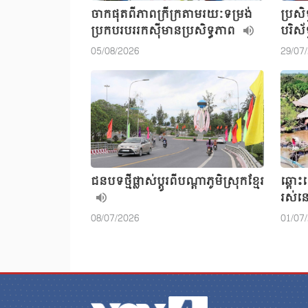
ចាកផុតពីភាពក្រីក្រតាមរយៈទម្រង់
ប្រសិ
ប្រកបរបររកស៊ីមានប្រសិទ្ធភាព
បរិស័
05/08/2026
29/07
ជនបទថ្មីផ្លាស់ប្តូរពីបណ្តាភូមិស្រុកខ្មែរ
ឆ្ពោះ
រស់
08/07/2026
01/07