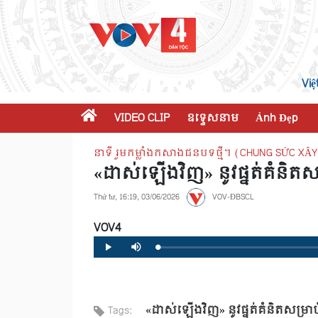
Việ
VIDEO CLIP
ឧទ្ទេសនាម
Ảnh Đẹp
នាទី រួមកម្លាំងកសាងជនបទថ្មី។ (CHUNG SỨC X
«ដាស់ឡើងវិញ» នូវផ្នត់គំនិត
Thứ tư, 16:19, 03/06/2026
VOV-ĐBSCL
VOV4
Loaded
:
Progress
:
Play
Mute
0%
0%
«ដាស់ឡើងវិញ» នូវផ្នត់គំនិតសម្រ
Tags: