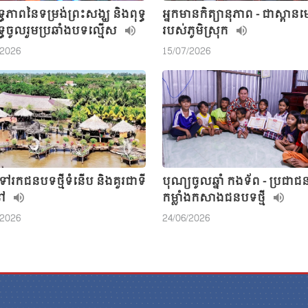
ទ្ធភាពនៃទម្រង់ព្រះសង្ឃ និងពុទ្ធ
អ្នកមានកិត្យានុភាព - ជាស្ពានមេ
ទ្ធចូលរួមប្រឆាំងបទល្មើស
របស់ភូមិស្រុក
/2026
15/07/2026
ទៅរកជនបទថ្មីទំនើប និងគួរជាទី
បុណ្យចូលឆ្នាំ កងទ័ព - ប្រជាជន
នៅ
កម្លាំងកសាងជនបទថ្មី
/2026
24/06/2026