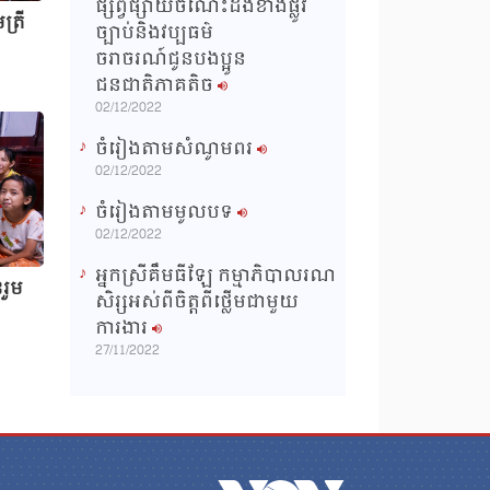
ផ្សព្វផ្សាយចំណេះដឹងខាងផ្លូវ
ត្រី
ច្បាប់និងវប្បធម៌
ចរាចរណ៍ជូនបងប្អូន
ជនជាតិភាគតិច
02/12/2022
ចំរៀងតាមសំណូមពរ
02/12/2022
ចំរៀងតាមមូលបទ
02/12/2022
អ្នកស្រីគឹមធីឡែ កម្មាភិបាលរណ
រួម
សិរ្សអស់ពីចិត្តពីថ្លើមជាមួយ
ការងារ
27/11/2022