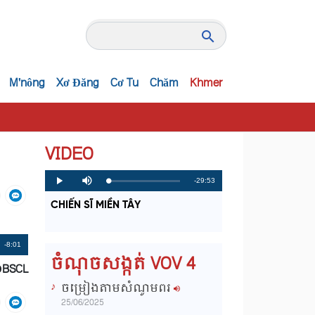
M'nông
Xơ Đăng
Cơ Tu
Chăm
Khmer
VIDEO
R
-29:53
L
P
P
M
o
r
l
u
a
o
a
t
e
CHIẾN SĨ MIỀN TÂY
d
g
y
e
e
r
d
e
m
:
s
0
s
%
:
a
Remaining
-8:01
0
ចំណុចសង្កត់ VOV 4
%
ĐBSCL
i
Time
ចម្រៀងតាមសំណូមពរ
n
25/06/2025
i