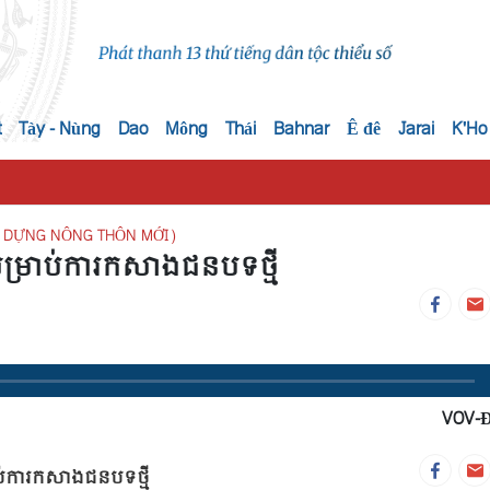
t
Tày - Nùng
Dao
Mông
Thái
Bahnar
Ê đê
Jarai
K'Ho
ÂY DỰNG NÔNG THÔN MỚI)
សម្រាប់ការកសាងជនបទថ្មី
VOV-
ាប់ការកសាងជនបទថ្មី