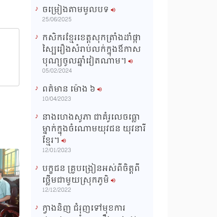
ចម្រៀងតាមមូលបទ
n
25/06/2025
g
កសិករខ្មែរខេត្តសុកត្រាំងដាំផ្កា
T
ស្បៃរឿងសំរាប់លក់ក្នុងឳកាស
i
បុណ្យចូលឆ្នាំវៀតណាម។
m
05/02/2024
e
ពត៌មាន ម៉ោង​ ៦
10/04/2023
នាងហេងសូភា ជាគំរូលេចធ្លោ
ម្នាក់ក្នុងចំណោមយុវជន យុវនារី
ខ្មែរ។
12/01/2023
បក្ខជន គ្រូបង្រៀនអស់ពីចិត្តពី
ថ្លើមជាមួយស្រុកភូមិ
12/12/2022
ក្វាងនិញ ជំរុញទៅមុខការ