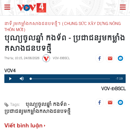
នាទី រួមកម្លាំងកសាងជនបទថ្មី។ (CHUNG SỨC XÂY DỰNG NÔNG
THÔN MỚI)
បុណ្យចូលឆ្នាំ កងទ័ព - ប្រជាជនរួមកម្លាំង
កសាងជនបទថ្មី
Thứ tư, 10:15, 24/06/2026
VOV-ĐBSCL
VOV4
Remaining
-7:19
Loaded
:
Progress
:
Play
Mute
0%
0%
VOV-ĐBSCL
Time
បុណ្យចូលឆ្នាំ កងទ័ព -
Tags:
ប្រជាជនរួមកម្លាំងកសាងជនបទថ្មី
Viết bình luận