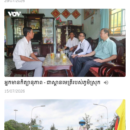
29/07/2026
អ្នកមានកិត្យានុភាព - ជាស្ពានមេត្រីរបស់ភូមិស្រុក
15/07/2026