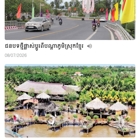
ជនបទថ្មីផ្លាស់ប្តូរពីបណ្តាភូមិស្រុកខ្មែរ
08/07/2026