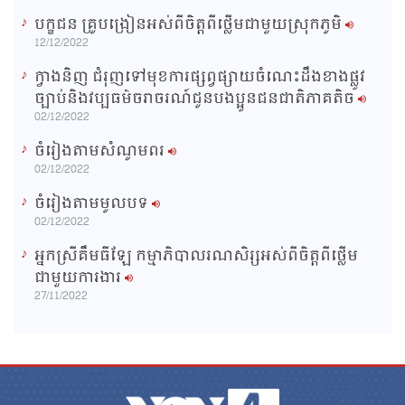
បក្ខជន គ្រូបង្រៀនអស់ពីចិត្តពីថ្លើមជាមួយស្រុកភូមិ
12/12/2022
ក្វាងនិញ ជំរុញទៅមុខការផ្សព្វផ្សាយចំណេះដឹងខាងផ្លូវ
ច្បាប់និងវប្បធម៌ចរាចរណ៍ជូនបងប្អូនជនជាតិភាគតិច
02/12/2022
ចំរៀងតាមសំណូមពរ
02/12/2022
ចំរៀងតាមមូលបទ
02/12/2022
អ្នកស្រីគឹមធីឡែ កម្មាភិបាលរណសិរ្សអស់ពីចិត្តពីថ្លើម
ជាមួយការងារ
27/11/2022