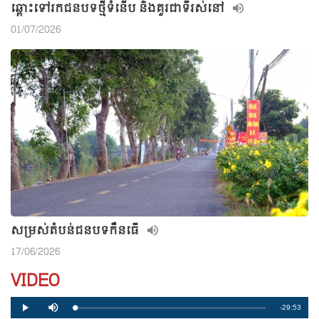
ឆ្ពោះទៅរកជនបទថ្មីទំនើប និងគួរជាទីរស់នៅ
01/07/2026
សម្រស់តំបន់ជនបទកឹនធើ
17/06/2026
VIDEO
R
-29:53
L
P
P
M
o
r
l
u