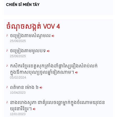
a
o
a
t
e
CHIẾN SĨ MIỀN TÂY
d
g
y
e
e
r
d
e
m
:
s
0
s
%
:
a
0
ចំណុចសង្កត់ VOV 4
%
i
ចម្រៀងតាមសំណូមពរ
n
25/06/2025
i
ចម្រៀងតាមមូលបទ
n
25/06/2025
g
កសិករខ្មែរខេត្តសុកត្រាំងដាំផ្កាស្បៃរឿងសំរាប់លក់
T
ក្នុងឳកាសបុណ្យចូលឆ្នាំវៀតណាម។
i
05/02/2024
m
ពត៌មាន ម៉ោង​ ៦
e
10/04/2023
នាងហេងសូភា ជាគំរូលេចធ្លោម្នាក់ក្នុងចំណោមយុវជន
យុវនារីខ្មែរ។
12/01/2023