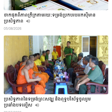
ចាកផុតពីភាពក្រីក្រតាមរយៈទម្រង់ប្រកបរបររកស៊ីមាន
ប្រសិទ្ធភាព
05/08/2026
ប្រសិទ្ធភាពនៃទម្រង់ព្រះសង្ឃ និងពុទ្ធបរិស័ទ្ធចូលរួម
ប្រឆាំងបទល្មើស