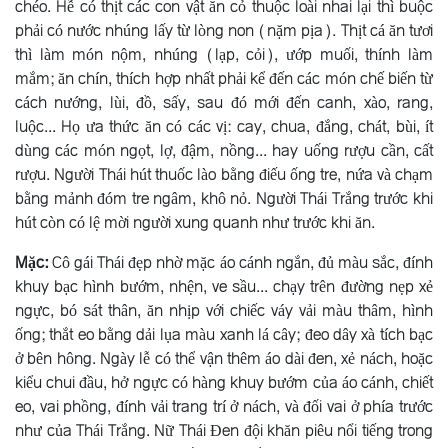
chéo. Hễ có thịt các con vật ăn cỏ thuộc loài nhai lại thì buộc
phải có nước nhúng lấy từ lòng non (nặm pịa). Thịt cá ăn tươi
thì làm món nộm, nhúng (lạp, cỏi), ướp muối, thính làm
mắm; ăn chín, thích hợp nhất phải kể đến các món chế biến từ
cách nướng, lùi, đồ, sấy, sau đó mới đến canh, xào, rang,
luộc... Họ ưa thức ăn có các vị: cay, chua, đắng, chát, bùi, ít
dùng các món ngọt, lợ, đậm, nồng... hay uống rượu cần, cất
rượu. Người Thái hút thuốc lào bằng điếu ống tre, nứa và chạm
bằng mảnh đóm tre ngâm, khô nỏ. Người Thái Trắng trước khi
hút còn có lệ mời người xung quanh như trước khi ăn.
Mặc:
Cô gái Thái đẹp nhờ mặc áo cánh ngắn, đủ màu sắc, đính
khuy bạc hình bướm, nhện, ve sầu... chạy trên đường nẹp xẻ
ngực, bó sát thân, ăn nhịp với chiếc váy vải màu thâm, hình
ống; thắt eo bằng dải lụa màu xanh lá cây; đeo dây xà tích bạc
ở bên hông. Ngày lễ có thể vận thêm áo dài đen, xẻ nách, hoặc
kiểu chui đầu, hở ngực có hàng khuy bướm của áo cánh, chiết
eo, vai phồng, đính vải trang trí ở nách, và đối vai ở phía trước
như của Thái Trắng. Nữ Thái Ðen đội khăn piêu nổi tiếng trong