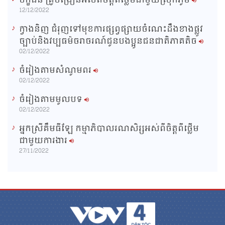
បក្ខជន គ្រូបង្រៀនអស់ពីចិត្តពីថ្លើមជាមួយស្រុកភូមិ
12/12/2022
ក្វាងនិញ ជំរុញទៅមុខការផ្សព្វផ្សាយចំណេះដឹងខាងផ្លូវ
ច្បាប់និងវប្បធម៌ចរាចរណ៍ជូនបងប្អូនជនជាតិភាគតិច
02/12/2022
ចំរៀងតាមសំណូមពរ
02/12/2022
ចំរៀងតាមមូលបទ
02/12/2022
អ្នកស្រីគឹមធីឡែ កម្មាភិបាលរណសិរ្សអស់ពីចិត្តពីថ្លើម
ជាមួយការងារ
27/11/2022