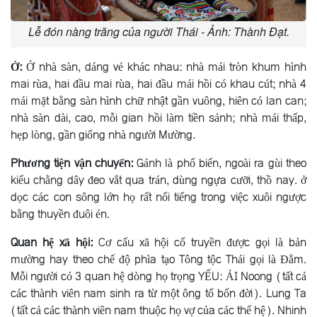
Lễ đón nàng trăng của người Thái - Ảnh: Thành Đạt.
Ở:
Ở nhà sàn, dáng vẻ khác nhau: nhà mái tròn khum hình
mai rùa, hai đầu mai rùa, hai đầu mái hồi có khau cút; nhà 4
mái mặt bằng sàn hình chữ nhật gần vuông, hiên có lan can;
nhà sàn dài, cao, mỗi gian hồi làm tiền sảnh; nhà mái thấp,
hẹp lòng, gần giống nhà người Mường.
Phương tiện vận chuyển:
Gánh là phổ biến, ngoài ra gùi theo
kiểu chằng dây đeo vắt qua trán, dùng ngựa cưỡi, thồ nay. ở
dọc các con sông lớn họ rất nổi tiếng trong việc xuôi ngược
bằng thuyền đuôi én.
Quan hệ xã hội:
Cơ cấu xã hội cổ truyền được gọi là bản
mường hay theo chế độ phìa tạo Tông tộc Thái gọi là Ðằm.
Mỗi người có 3 quan hệ dòng họ trọng YẾU: ẢI Noong (tất cả
các thành viên nam sinh ra từ một ông tổ bốn đời). Lung Ta
(tất cả các thành viên nam thuộc họ vợ của các thế hệ). Nhinh