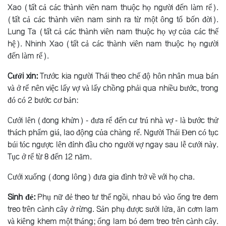
Xao (tất cả các thành viên nam thuộc họ người đến làm rể).
(tất cả các thành viên nam sinh ra từ một ông tổ bốn đời).
Lung Ta (tất cả các thành viên nam thuộc họ vợ của các thế
hệ). Nhinh Xao (tất cả các thành viên nam thuộc họ người
đến làm rể).
Cưới xin:
Trước kia người Thái theo chế độ hôn nhân mua bán
và ở rể nên việc lấy vợ và lấy chồng phải qua nhiều bước, trong
đó có 2 bước cơ bản:
Cưới lên (đong khửn) - đưa rể đến cư trú nhà vợ - là bước thử
thách phẩm giá, lao động của chàng rể. Người Thái Ðen có tục
búi tóc ngược lên đỉnh đầu cho người vợ ngay sau lễ cưới này.
Tục ở rể từ 8 đến 12 năm.
Cưới xuống (đong lông) đưa gia đình trở về với họ cha.
Sinh đẻ:
Phụ nữ đẻ theo tư thế ngồi, nhau bỏ vào ống tre đem
treo trên cành cây ở rừng. Sản phụ được sưởi lửa, ăn cơm lam
và kiêng khem một tháng; ống lam bó đem treo trên cành cây.