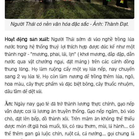
Người Thái có nền văn hóa đặc sắc - Ảnh: Thành Đạt.
Hoạt động sản xuất:
Người Thái sớm đi vào nghề trồng lúa
nước trong hệ thống thuỷ lợi thích hợp được đúc kế như một
thành ngữ - "mương, phai, lái, lịn" (khơi mương, đắp đập, dẫn
nước qua vật chướng ngại, đặt máng) trên các cánh đồng
thung lũng. Họ làm ruộng cấy một vụ lúa nếp, nay chuyển
sang 2 vụ lúa tẻ. Họ còn làm nương để trồng thêm lúa, ngô,
hoa màu, cây thực phẩm và đặc biệt bông, cây thuốc nhuộm,
dâu tằm để dệt vải.
Ăn:
Ngày nay gạo tẻ đã trở thành lương thực chính, gạo nếp
vẫn được coi là lương ăn truyền thống. Gạo nếp ngâm, bỏ vào
chõ, đặt lên bếp, đồ thành xôi. Trên mâm ăn không thể thiếu
được món ớt giã hoà muối, tỏi, có rau thơm, mùi, lá hành... có
thể thêm gan gà luộc chín, ruột cá, cá nướng... gọi chung là