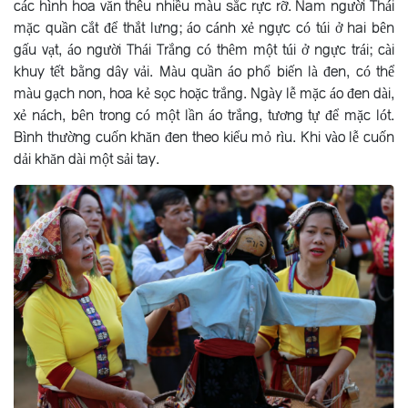
các hình hoa văn thêu nhiều màu sắc rực rỡ. Nam người Thái
mặc quần cắt để thắt lưng; áo cánh xẻ ngực có túi ở hai bên
gấu vạt, áo người Thái Trắng có thêm một túi ở ngực trái; cài
khuy tết bằng dây vải. Màu quần áo phổ biến là đen, có thể
màu gạch non, hoa kẻ sọc hoặc trắng. Ngày lễ mặc áo đen dài,
xẻ nách, bên trong có một lần áo trắng, tương tự để mặc lót.
Bình thường cuốn khăn đen theo kiểu mỏ rìu. Khi vào lễ cuốn
dải khăn dài một sải tay.