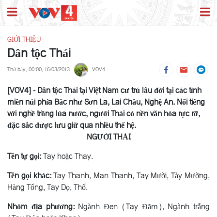
GIỚI THIỆU
Dân tộc Thái
Thứ bảy, 00:00, 16/03/2013
VOV4
[VOV4] - Dân tộc Thái tại Việt Nam cư trú lâu đời tại các tỉnh
miền núi phía Bắc như Sơn La, Lai Châu, Nghệ An. Nổi tiếng
với nghề trồng lúa nước, người Thái có nền văn hóa rực rỡ,
đặc sắc được lưu giữ qua nhiều thế hệ.
NGƯỜI THÁI
Tên tự gọi:
Tay hoặc Thay.
Tên gọi khác:
Tay Thanh, Man Thanh, Tay Mười, Tày Mường,
Hàng Tổng, Tay Dọ, Thổ.
Nhóm địa phương:
Ngành Ðen (Tay Ðăm), Ngành trắng