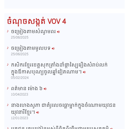
e
r
d
e
m
:
s
0
s
%
:
a
0
ចំណុចសង្កត់ VOV 4
%
i
ចម្រៀងតាមសំណូមពរ
n
25/06/2025
i
ចម្រៀងតាមមូលបទ
n
25/06/2025
g
កសិករខ្មែរខេត្តសុកត្រាំងដាំផ្កាស្បៃរឿងសំរាប់លក់
T
ក្នុងឳកាសបុណ្យចូលឆ្នាំវៀតណាម។
i
05/02/2024
m
ពត៌មាន ម៉ោង​ ៦
e
10/04/2023
នាងហេងសូភា ជាគំរូលេចធ្លោម្នាក់ក្នុងចំណោមយុវជន
យុវនារីខ្មែរ។
12/01/2023