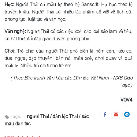
Học:
Người Thái có mẫu tự theo hệ Sanscrit. Họ học theo lệ
truyền khẩu. Người Thái có nhiều tác phẩm cổ viết về lịch sử,
phong tục, luật tục và văn học.
Văn nghệ:
Người Thái có các điệu xoè, các loại sáo lam và tiêu,
có hát thơ, đối đáp giao duyên phong phú.
Chơi:
Trò chơi của người Thái phổ biến là ném còn, kéo co,
đua ngựa, dạo thuyền, bắn nỏ, múa xoè, chơi quay và quả
mák lẹ. Nhiều trò chơi cho trẻ em.
(Theo Bức tranh Văn hóa các Dân tộc Việt Nam - NXB Giáo
dục)
VOV4
người Thái
dân tộc Thái
sắc
Tags:
mầu dân tộc