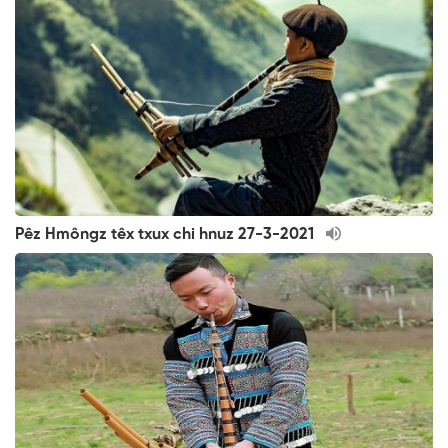
Pêz Hmôngz têx txux chi hnuz 27-3-2021