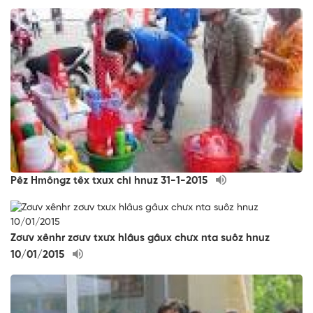
Pêz Hmôngz têx txux chi hnuz 31-1-2015
Zơưv xênhr zơưv txưx hlâus gâux chưx nta suôz hnuz
10/01/2015