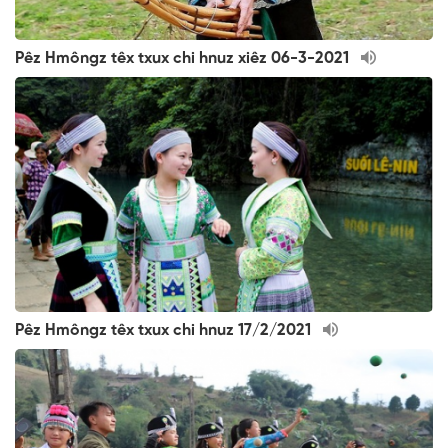
Pêz Hmôngz têx txux chi hnuz xiêz 06-3-2021
Pêz Hmôngz têx txux chi hnuz 17/2/2021