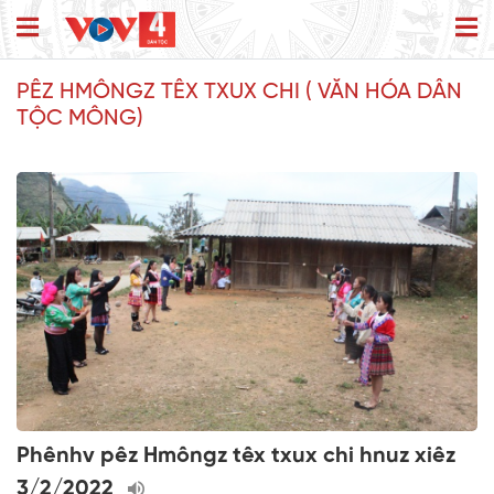
PÊZ HMÔNGZ TÊX TXUX CHI ( VĂN HÓA DÂN
TỘC MÔNG)
Phênhv pêz Hmôngz têx txux chi hnuz xiêz
3/2/2022