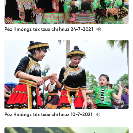
Pêz Hmôngz têx txux chi hnuz 24-7-2021
Pêz Hmôngz têx txux chi hnuz 10-7-2021