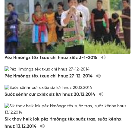
Pêz Hmôngz têx txux chi hnuz xiêz 3-1-2015
Pêz Hmôngz têx txux chi hnuz 27-12-2014
Suôz sênhr cưr cxiêx siz lưr hnuz 20.12.2014
Sik thav heik lok pêz Hmôngz têx suôz trax, suôz kênhx
hnuz 13.12.2014