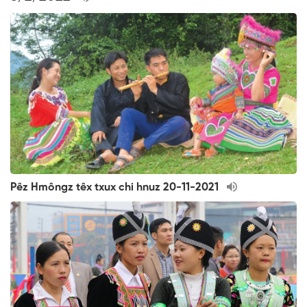
Pêz Hmôngz têx txux chi hnuz 20-11-2021