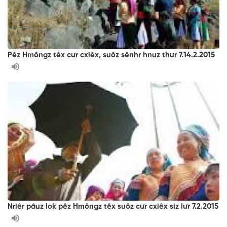
Pêz Hmôngz têx cưr cxiêx, suôz sênhr hnuz thưr 7.14.2.2015
Nriêr pâuz lok pêz Hmôngz têx suôz cưr cxiêx siz lưr 7.2.2015