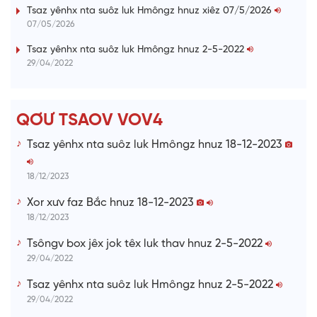
i
Tsaz yênhx nta suôz luk Hmôngz hnuz xiêz 07/5/2026
07/05/2026
n
i
Tsaz yênhx nta suôz luk Hmôngz hnuz 2-5-2022
29/04/2022
n
g
T
QƠƯ TSAOV VOV4
i
Tsaz yênhx nta suôz luk Hmôngz hnuz 18-12-2023
m
e
18/12/2023
Xor xưv faz Bắc hnuz 18-12-2023
18/12/2023
Tsôngv box jêx jok têx luk thav hnuz 2-5-2022
29/04/2022
Tsaz yênhx nta suôz luk Hmôngz hnuz 2-5-2022
29/04/2022