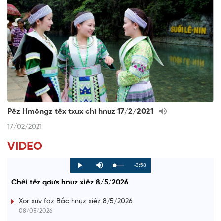
Pêz Hmôngz têx txux chi hnuz 17/2/2021
17/02/2021
VIDEO
R
-3:58
L
P
P
M
o
r
l
u
a
o
a
t
e
Chêi têz qơưs hnuz xiêz 8/5/2026
d
g
y
e
e
r
d
e
m
:
s
Xor xưv faz Bắc hnuz xiêz 8/5/2026
0
s
%
:
a
08/05/2026
0
%