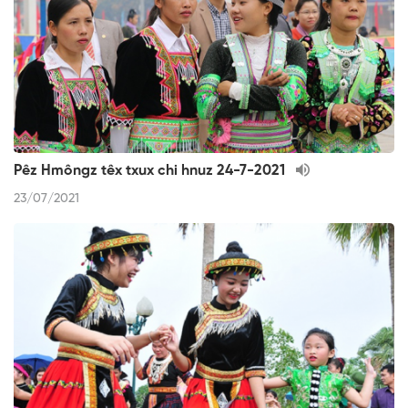
Pêz Hmôngz têx txux chi hnuz 24-7-2021
23/07/2021