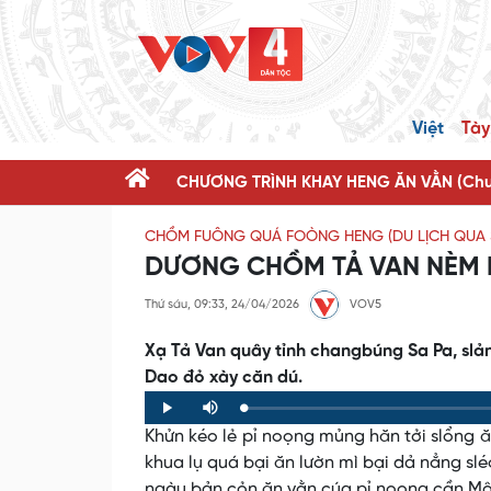
Việt
Tày
CHƯƠNG TRÌNH KHAY HENG ĂN VẰN (Chươ
CHỒM FUÔNG QUÁ FOÒNG HENG (DU LỊCH QUA 
DƯƠNG CHỒM TẢ VAN NÈM 
Thứ sáu, 09:33, 24/04/2026
VOV5
Xạ Tả Van quây tỉnh changbúng Sa Pa, slản
Dao đỏ xày căn dú.
Loaded
:
Progress
:
Play
Mute
0%
0%
Khửn kéo lẻ pỉ noọng mủng hăn tởi slổng 
khua lụ quá bại ăn lườn mì bại dả nẳng sl
ngàu bản cỏn ăn vằn cúa pỉ noọng cần Mô