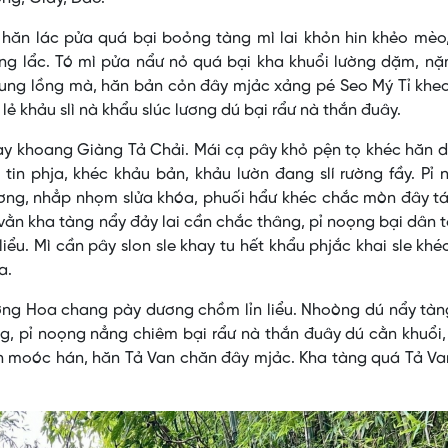
 hăn lác pửa quá bại boỏng tàng mì lai khỏn hin khẻo mèo
ng lẩc. Tó mì pửa nẩư nỏ quá bại kha khuổi lường dặm, nặ
slung lồng mà, hăn bản cỏn đây mjảc xảng pé Seo Mý Tỉ khe
lẻ khảu slì nà khẩu slúc lương dú bại rẩư nà thắn đuây.
y khoang Giàng Tả Chải. Mái cạ pây khỏ pện tọ khéc hăn d
 tin phja, khéc khảu bản, khảu lườn đang slí rường fầy. Pỉ
ơng, nhẳp nhọm slửa khóa, phuối hẩư khéc chắc mòn đây tá
 vằn kha tàng nẩy đảy lai cần chắc thâng, pỉ noọng bại dân 
ểu. Mì cần pây slon sle khay tu hết khẩu phjắc khai sle khé
a.
ường Hoa chang pày dương chồm lỉn liểu. Nhoòng dú nẩy tà
g, pỉ noọng nẳng chiêm bại rẩư nà thắn đuây dú cằn khuổi
ơn moóc hán, hăn Tả Van chăn đây mjảc. Kha tàng quá Tả V