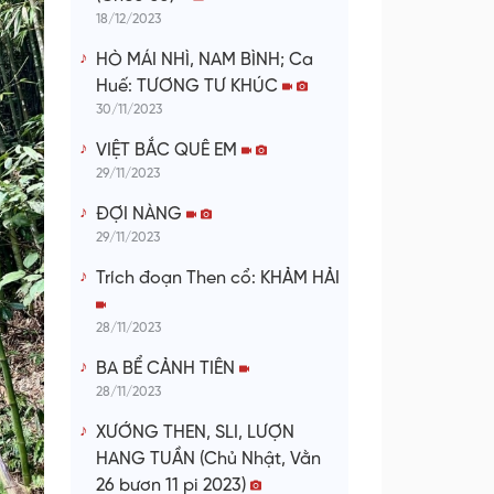
18/12/2023
HÒ MÁI NHÌ, NAM BÌNH; Ca
Huế: TƯƠNG TƯ KHÚC
30/11/2023
VIỆT BẮC QUÊ EM
29/11/2023
ĐỢI NÀNG
29/11/2023
Trích đoạn Then cổ: KHẢM HẢI
28/11/2023
BA BỂ CẢNH TIÊN
28/11/2023
XƯỚNG THEN, SLI, LƯỢN
HANG TUẦN (Chủ Nhật, Vằn
26 bươn 11 pi 2023)