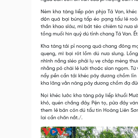
Nèm kha tàng liểp pàn phja Tả Van, khéc
dón quá bại búng tẩp éo pạng tẩư lẻ roỏ
thắn khao slâư, mì bảt tẻo chiêm tứ nưa 
tồng muối hin quỷ dú tỉnh chang Tả Van. Ết 
Kha tàng tải pỉ noọng quá chang đông mạ
quẹng, mì bại rỏt lồm dú nưa slung. Lồng
nhình nẳng sléo phải lụ vẹ chảp mèng thư
nhằng pỏ chài lẻ lưởi thoóc slan ngọm. Tứ
nẩy pền cần tải khéc pây dương chồm lỉn li
kha lăng vằn nâng pây dương chồm đạ đử
Nọi khéc lưởc kha tàng pây liểp khuổi M
khỏ, quén chắng đảy. Pện tọ, pửa đảy ván
them lẻ bản cỏn dú tẩư tin Hoàng Liên S
lai cần chăn nắt./.