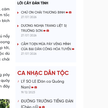
a
LỜI CÂY ĐÀN TÍNH
, càm
y
CHỨ ƠN CHÀI THƯƠNG BINH
m tốc
27/07/2026
o bích
V
DƯƠNG NGHỊA TRANG LIỆT SỊ
TRƯỜNG SƠN
i
27/07/2026
ú nẩy
 noọng
d
CẰM TOẸN MỪA PÀY VẺNG MỈNH
p tởi,
CÚA BẠI DÂN CÔNG HỎA TUYẾN
tộc dú
e
27/07/2026
c chải
o
CA NHẠC DÂN TỘC
ng pây
, quây
LÝ SO LE (Dân ca Quảng
an đảy
Nam)
19/12/2023
ĐƯỜNG TRƯỜNG TIẾNG ĐÀN
(Chèo cổ)