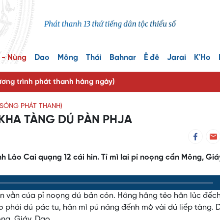
 - Nùng
Dao
Mông
Thái
Bahnar
Ê đê
Jarai
K'Ho
ng trình phát thanh hàng ngày)
SÓNG PHÁT THANH)
KHA TÀNG DÚ PÀN PHJA
h Lào Cai quạng 12 cái hin. Tỉ mì lai pỉ noọng cần Mông, Giá
ăn vằn cúa pỉ noọng dú bản cỏn. Hâng hâng tẻo hăn lủc đếc
éo phải dú pác tu, hăn mì pú nâng đếnh mò vài dú liểp tàng.
ng, Giáy, Dao.