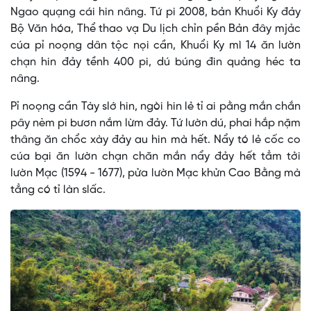
Ngao quạng cái hin nâng. Tứ pi 2008, bản Khuổi Ky đảy
Bộ Văn hóa, Thể thao vạ Du lịch chỉn pền Bản đây mjảc
cúa pỉ noọng dân tộc nọi cần, Khuổi Ky mì 14 ăn lườn
chạn hin đảy tềnh 400 pi, dú búng đin quảng héc ta
nâng.
Pỉ noọng cần Tày slớ hin, ngòi hin lẻ tỉ ai pằng mắn chắn
pây nèm pi bươn nắm lừm đảy. Tứ lườn dú, phai hắp nặm
thâng ăn chổc xày đảy au hin mà hết. Nẩy tó lẻ cốc co
cúa bại ăn lườn chạn chăn mắn nẩy đảy hết tẳm tởi
lườn Mạc (1594 - 1677), pửa lườn Mạc khửn Cao Bằng mà
tẳng có tỉ làn slấc.