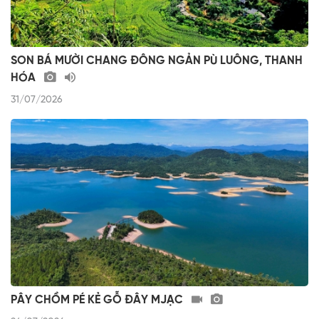
SON BÁ MƯỜI CHANG ĐÔNG NGẢN PÙ LUÔNG, THANH
HÓA
31/07/2026
PÂY CHỒM PÉ KẺ GỖ ĐÂY MJẠC