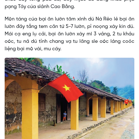
pạng Tây cúa slảnh Cao Bằng.
Mòn táng cúa bại ăn lườn tăm xình dú Nà Rẻo lẻ bại ăn
lườn đảy tẳng tem căn tứ 5-7 lườn, pỉ noọng xày kin dú.
Mái cạ eng lụ cải, bại ăn lườn xày mì 3 vảng, 2 tu khảu
oóc, tu nả dú tỉnh chang vạ tu lăng sle oóc lảng coỏc
liệng bại mò vài, mu cáy.