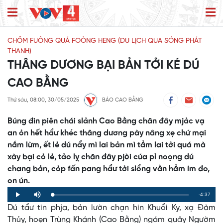
CHỒM FUÔNG QUÁ FOÒNG HENG (DU LỊCH QUA SÓNG PHÁT
THANH)
THÂNG DƯƠNG BẠI BẢN TỞI KÉ DÚ
CAO BẰNG
Thứ sáu, 08:00, 30/05/2025
BÁO CAO BẰNG
Búng đin piên chái slảnh Cao Bằng chăn đây mjảc vạ
an ỏn hết hẩư khéc thâng dương pày nâng xẹ chứ mại
nắm lừm, ết lẻ dú nẩy mì lai bản mì tẳm lai tởi quá mà
xày bại cỏ lẻ, tảo lỵ chăn đây pjòi cúa pỉ noọng dú
chang bản, cỏp fấn pang hẩư tởi slổng vằn hẳm ím đo,
on ún.
Remaining
-4:37
Loaded
:
Progress
:
Play
Mute
0%
0%
Dú tẩư tin phja, bản lườn chạn hin Khuổi Ky, xạ Đàm
Time
Thủy, hoẹn Trùng Khánh (Cao Bằng) ngám quây Ngườm