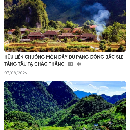
HỮU LIÊN CHƯỚNG MÒN ĐÂY DÚ PẠNG ĐÔNG BẮC SLE
TẰNG TẦƯ FẠ CHẮC THÂNG
07/08/2026