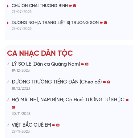
V
CHỨ ƠN CHÀI THƯƠNG BINH
i
27/07/2026
DƯƠNG NGHỊA TRANG LIỆT SỊ TRƯỜNG SƠN
d
27/07/2026
e
CA NHẠC DÂN TỘC
o
LÝ SO LE (Dân ca Quảng Nam)
19/12/2023
ĐƯỜNG TRƯỜNG TIẾNG ĐÀN (Chèo cổ)
18/12/2023
HÒ MÁI NHÌ, NAM BÌNH; Ca Huế: TƯƠNG TƯ KHÚC
30/11/2023
VIỆT BẮC QUÊ EM
29/11/2023