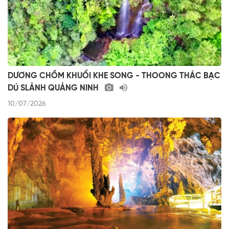
DƯƠNG CHỒM KHUỔI KHE SONG - THOONG THÁC BẠC
DÚ SLẢNH QUẢNG NINH
10/07/2026