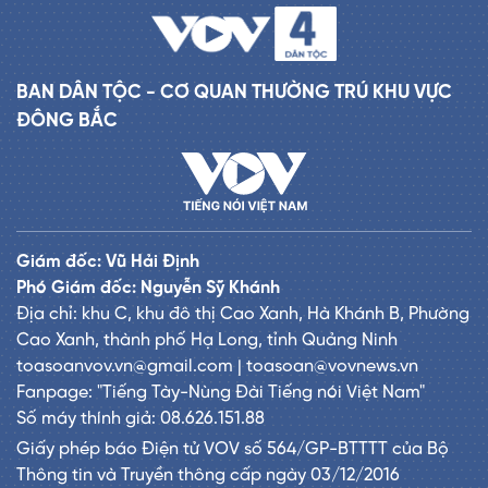
BAN DÂN TỘC - CƠ QUAN THƯỜNG TRÚ KHU VỰC
ĐÔNG BẮC
Giám đốc: Vũ Hải Định
Phó Giám đốc: Nguyễn Sỹ Khánh
Địa chỉ: khu C, khu đô thị Cao Xanh, Hà Khánh B, Phường
Cao Xanh, thành phố Hạ Long, tỉnh Quảng Ninh
toasoanvov.vn@gmail.com | toasoan@vovnews.vn
Fanpage: "Tiếng Tày-Nùng Đài Tiếng nói Việt Nam"
Số máy thính giả: 08.626.151.88
Giấy phép báo Điện tử VOV số 564/GP-BTTTT của Bộ
Thông tin và Truyền thông cấp ngày 03/12/2016