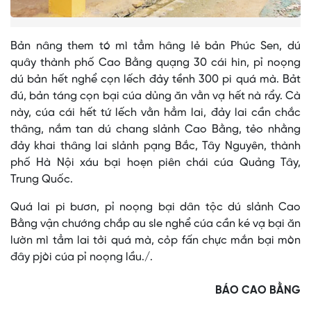
Bản nâng them tó mì tẳm hâng lẻ bản Phúc Sen, dú
quây thành phố Cao Bằng quạng 30 cái hin, pỉ noọng
dú bản hết nghể cọn lếch đảy tềnh 300 pi quá mà. Bảt
đú, bản táng cọn bại cúa dủng ăn vằn vạ hết nà rẩy. Cà
này, cúa cái hết tứ lếch vằn hẳm lai, đảy lai cần chắc
thâng, nắm tan dú chang slảnh Cao Bằng, tẻo nhằng
đảy khai thâng lai slảnh pạng Bắc, Tây Nguyên, thành
phố Hà Nội xáu bại hoẹn piên chái cúa Quảng Tây,
Trung Quốc.
Quá lai pi bươn, pỉ noọng bại dân tộc dú slảnh Cao
Bằng vận chướng chắp au sle nghể cúa cần ké vạ bại ăn
lườn mì tẳm lai tởi quá mà, cỏp fấn chực mắn bại mòn
đây pjòi cúa pỉ noọng lầu./.
BÁO CAO BẰNG