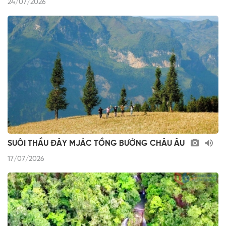
24/07/2026
SUÔI THẦU ĐÂY MJẢC TỒNG BƯỞNG CHÂU ÂU
17/07/2026