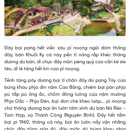
Đảy bại pạng hết viểc xáu pỉ noọng ngòi dỏm thâng
đây, bản Khuổi Ky cà này pền tỉ nâng rẳp khéc thâng
dương dú bản, dỉ chực đảy mòn pèng quỷ cúa cần ké sle
tẻo, dỉ lẻ tàng hết kin cúa pỉ noọng.
Tềnh tàng pây dương bại tỉ chăn đây dú pạng Tây cúa
búng khau phja đin nặm Cao Bằng, chiêm bại pàn phja
pù tẳp pù ăng ắc, chồm đông luông cúa nặm mường
Phja Oắc - Phja Đén, bại đon chè kheo lướp,… pỉ noọng
chứ thâng dương bại ăn lườn tăm xình dú bản Nà Rẻo -
Tam Hợp, xạ Thành Công (Nguyên Bình). Đảy hết tẳm
bại pi 1960, thâng cà này, bại ăn lườn nẩy vận nhằng
chửc đảy tồng pửa đú, đây mjảc dú búng khau phja