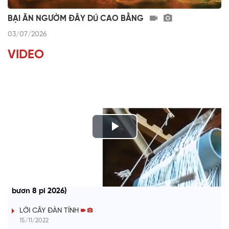
BẠI ĂN NGƯỜM ĐÂY DÚ CAO BẰNG
03/07/2026
VIDEO
P
l
CHƯƠNG TRÌNH KHAY HENG TÀY - NÙNG (Thứ 7, vằn xo 8
a
bươn 8 pi 2026)
y
LỜI CÂY ĐÀN TÍNH
15/11/2022