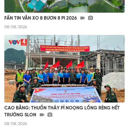
FẤN TIN VẰN XO 8 BƯƠN 8 PI 2026
08/08/2026
CAO BẰNG: THUỔN THẢY PỈ NOỌNG LỒNG RÈNG HẾT
TRƯỜNG SLON
08/08/2026