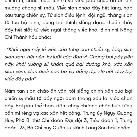
chính trị, chắc mừa lịch sử vạ viểc pao chực an ỏn đin
mường chang slì mấư. Viểc slon cháo đảy hết lầng, hạp
xáu tứng chiến sỵ. Tứ slon điều lệnh, đội ngũ, thâng slon
tò tức bộ binh, dủng bại thình slủng đạn… thuổn thảy
đảy hết slẳt tứ viểc ngải thâng viểc khỏ. Binh nhì Nông
Chí Thành hẩư chắc:
“Khỏi ngòi nẩy lẻ viểc cúa tứng cần chiến sỵ, lồng slim
slon xam, hết nèm kỷ luật cúa đơn vị. Chang bại pày pện
nẩy, khỏi xường slì khảm quá bại dưởng khỏ, xắc xăn
slon xam, slon đuổi cán bộ vạ đồng đội sle hết đây bại
viểc đảy păn”.
Nắm tan slon cháo ăn vằn, tởi slổng chính xằn cúa bại
chiến sỵ mấư tó đảy ngòi dỏm thâng xáu lai viểc chăn
đây. Bại pan thể thao, đăm chay chượng chảo hưa tứng
cần mì rèng vạ xắc xăn hết công. Trung úy Ngụy Quang
Huy, Phó Bí thư Chi đoàn Đại đội 3, Tiểu đoàn 1, Trung
đoàn 123, Bộ Chỉ huy Quân sự slảnh Lạng Sơn hẩư chắc: