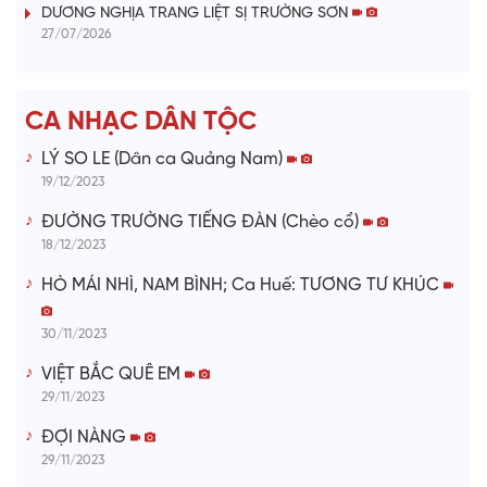
DƯƠNG NGHỊA TRANG LIỆT SỊ TRƯỜNG SƠN
d
27/07/2026
e
CA NHẠC DÂN TỘC
o
LÝ SO LE (Dân ca Quảng Nam)
19/12/2023
ĐƯỜNG TRƯỜNG TIẾNG ĐÀN (Chèo cổ)
18/12/2023
HÒ MÁI NHÌ, NAM BÌNH; Ca Huế: TƯƠNG TƯ KHÚC
30/11/2023
VIỆT BẮC QUÊ EM
29/11/2023
ĐỢI NÀNG
29/11/2023