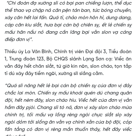
“Chi đoàn đạ xường slì có bại pan chiềng lượn, thể dục
thể thao vạ chập nả căn pện tản ban, tức bóng chuyền,
xày căn hết lai fấn. Quá tỉ, chảo mòn hôn hỉ, dung dang,
cáp căn kiu slẳt, hưa bại cán bộ chiên sỵ, ết lẻ chiến sỵ
mấư hăn nẩư nỏ đang cần lăng bại vằn slon vạ cảng
điếp đơn vị”.
Thiếu úy La Văn Bình, Chính trị viên Đại đội 3, Tiểu đoàn
1, Trung đoàn 123, Bộ CHQS slảnh Lạng Sơn cạ: Viểc ăn
vằn đảy hết chăn slẳt, tứ giờ kin nòn, slon cháo, tọn tẳp
tỉ dú xày đảy tiểm ngòi, xường slì slắng cằm.
“Quá slì nâng hết lẻ bại cán bộ chiến sỵ cúa đơn vị đảy
chắc lai mòn. Chiến sỵ mấư khoái quén dú chang quân
đội, hết nèm đây, slon cháo híu. Viểc hết cúa đơn vị vằn
hẳm đây pjòi. Chang slì tó nả, đơn vị xày slon cháo mừa
chính trị, tối mấư vạ lồng rèng ngòi chực slẳt slọ xày
ngòi dỏm tởi slổng ăn vằn vạ chính xằn cúa bộ đội, cỏp
fấn tẳng có đơn vị rèng mắn thuổn thảy, hết đây viểc