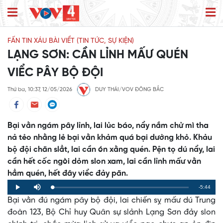
FẤN TIN XÁU BÀI VIỂT (TIN TỨC, SỰ KIỆN)
LẠNG SƠN: CẦN LỈNH MẤƯ QUÉN
VIỂC PÂY BỘ ĐỘI
Thứ ba, 10:37, 12/05/2026
DUY THÁI/VOV ĐÔNG BẮC
Bại vằn ngám pây lỉnh, lai lủc báo, nẩy nắm chử mì tha
nả tẻo nhằng lẻ bại vằn khảm quá bại dưởng khỏ. Khảu
bộ đội chăn slẳt, lai cần ón xằng quén. Pện tọ dú nẩy, lai
cần hết cốc ngòi dỏm slon xam, lai cần lỉnh mấư vằn
hẳm quén, hết đây viểc đảy păn.
Remaining
-5:44
Loaded
:
Progress
:
Play
Mute
0%
0%
Bại vằn đú ngám pây bộ đội, lai chiến sỵ mấư dú Trung
Time
đoàn 123, Bộ Chỉ huy Quân sự slảnh Lạng Sơn đảy slon