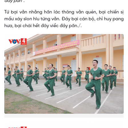
đảy păn”.
Tứ bại vằn nhằng hăn lác thâng vằn quén, bại chiến sị
mấư xày slon híu tứng vằn. Đảy bại cán bộ, chỉ huy pang
hưa, bại chài hết đây viểc đảy păn./.