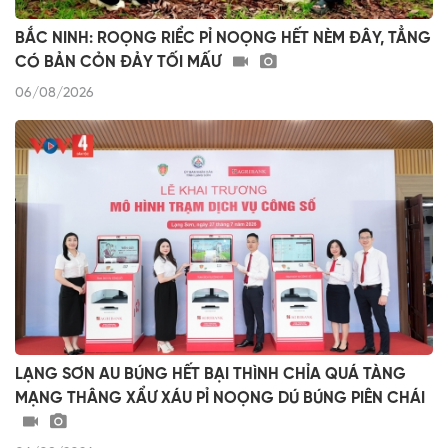
BẮC NINH: ROỌNG RIỂC PỈ NOỌNG HẾT NÈM ĐÂY, TẲNG
CÓ BẢN CỎN ĐẢY TỐI MẤƯ
06/08/2026
LẠNG SƠN AU BÚNG HẾT BẠI THÌNH CHỈA QUÁ TÀNG
MẠNG THÂNG XẨƯ XÁU PỈ NOỌNG DÚ BÚNG PIÊN CHÁI