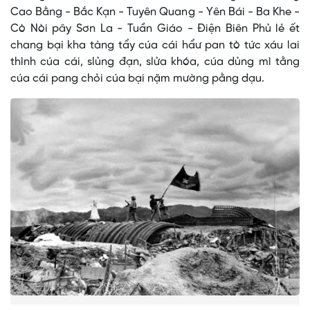
Cao Bằng - Bắc Kạn - Tuyên Quang - Yên Bái - Ba Khe -
Cò Nòi pây Sơn La - Tuần Giáo - Điện Biên Phủ lẻ ết
chang bại kha tàng tẩy cúa cái hẩư pan tò tức xáu lai
thình cúa cái, slủng đạn, slửa khóa, cúa dủng mì tằng
cúa cái pang chỏi cúa bại nặm mường pằng dạu.