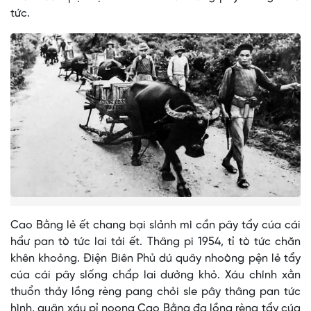
tức.
Cao Bằng lẻ ết chang bại slảnh mì cần pây tẩy cúa cái
hẩư pan tò tức lai tải ết. Thâng pi 1954, tỉ tò tức chăn
khên khoỏng. Điện Biên Phủ dú quây nhoòng pện lẻ tẩy
cúa cái pây slống chẩp lai dưởng khỏ. Xáu chính xằn
thuổn thảy lồng rèng pang chỏi sle pây thâng pan tức
hình, quân xáu pỉ noọng Cao Bằng đạ lồng rèng tẩy cúa