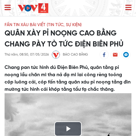
FẤN TIN XÁU BÀI VIỂT (TIN TỨC, SỰ KIỆN)
QUÂN XÀY PỈ NOỌNG CAO BẰNG
CHANG PÀY TÒ TỨC ĐIỆN BIÊN PHỦ
Thứ năm, 08:50, 07/05/2026
BÁO CAO BẰNG
Chang pan tức hình dú Điện Biên Phủ, quân tằng pỉ
noọng lầu chăn mì tha nả đạ mì lai công rèng toỏng
cóp luông cải, cỏp fấn tằng quân xáu pỉ noọng tằng đin
mường tức hình cải khóp tằng tẩư fạ chắc thâng.
Play