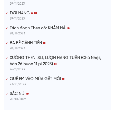
29/11/2023
ĐỢI NÀNG
29/11/2023
Trích đoạn Then cổ: KHẢM HẢI
28/11/2023
BA BỂ CẢNH TIÊN
28/11/2023
XƯỚNG THEN, SLI, LƯỢN HANG TUẦN (Chủ Nhật,
Vằn 26 bươn 11 pi 2023)
26/11/2023
QUÊ EM VÀO MÙA GẶT MỚI
23/10/2023
SẮC NÚI
20/10/2023