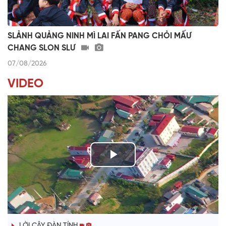
SLẢNH QUẢNG NINH MÌ LAI FẤN PANG CHỎI MẤƯ
CHANG SLON SLƯ
07/08/2026
VIDEO
P
l
TIẾNG TÍNH QUÊ HƯƠNG
a
LỜI CÂY ĐÀN TÍNH