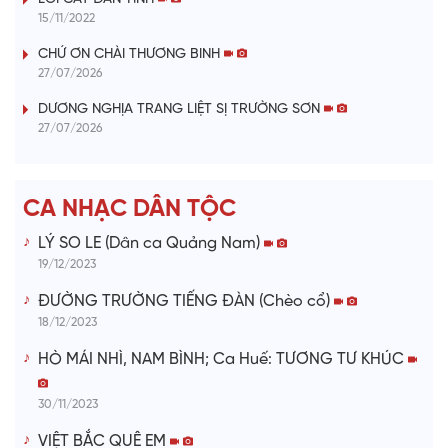
y
15/11/2022
V
CHỨ ƠN CHÀI THƯƠNG BINH
27/07/2026
i
DƯƠNG NGHỊA TRANG LIỆT SỊ TRƯỜNG SƠN
27/07/2026
d
e
CA NHẠC DÂN TỘC
o
LÝ SO LE (Dân ca Quảng Nam)
19/12/2023
ĐƯỜNG TRƯỜNG TIẾNG ĐÀN (Chèo cổ)
18/12/2023
HÒ MÁI NHÌ, NAM BÌNH; Ca Huế: TƯƠNG TƯ KHÚC
30/11/2023
VIỆT BẮC QUÊ EM