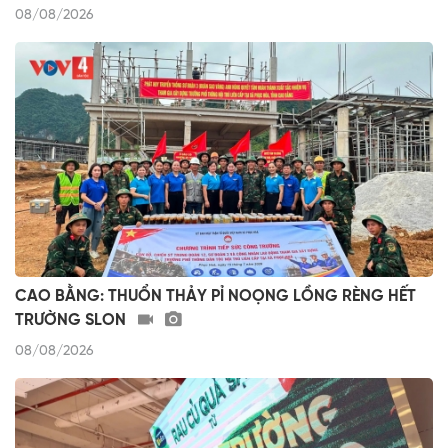
08/08/2026
CAO BẰNG: THUỔN THẢY PỈ NOỌNG LỒNG RÈNG HẾT
TRƯỜNG SLON
08/08/2026