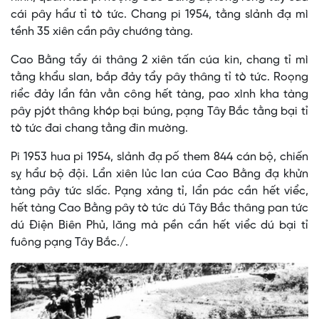
cái pây hẩư tỉ tò tức. Chang pi 1954, tằng slảnh đạ mì
tềnh 35 xiên cần pây chướng tàng.
Cao Bằng tẩy ái thâng 2 xiên tấn cúa kin, chang tỉ mì
tằng khẩu slan, bắp đảy tẩy pây thâng tỉ tò tức. Roọng
riểc đảy lẩn fản vằn công hết tàng, pao xình kha tàng
pây pjót thâng khóp bại búng, pạng Tây Bắc tằng bại tỉ
tò tức đai chang tằng đin mường.
Pi 1953 hua pi 1954, slảnh đạ pố them 844 cán bộ, chiến
sỵ hẩư bộ đội. Lẩn xiên lủc lan cúa Cao Bằng đạ khửn
tàng pây tức slấc. Pạng xảng tỉ, lẩn pác cần hết viểc,
hết tàng Cao Bằng pây tò tức dú Tây Bắc thâng pan tức
dú Điện Biên Phủ, lăng mà pền cần hết viểc dú bại tỉ
fuông pạng Tây Bắc./.