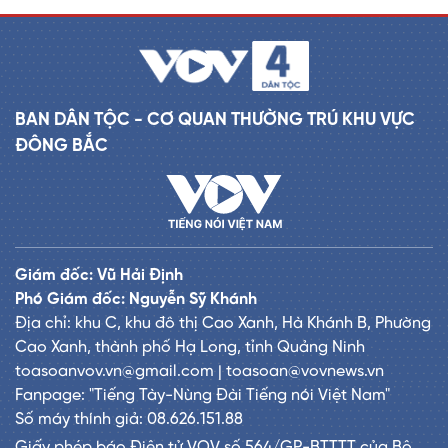
BAN DÂN TỘC - CƠ QUAN THƯỜNG TRÚ KHU VỰC
ĐÔNG BẮC
Giám đốc: Vũ Hải Định
Phó Giám đốc: Nguyễn Sỹ Khánh
Địa chỉ: khu C, khu đô thị Cao Xanh, Hà Khánh B, Phường
Cao Xanh, thành phố Hạ Long, tỉnh Quảng Ninh
toasoanvov.vn@gmail.com | toasoan@vovnews.vn
Fanpage: "Tiếng Tày-Nùng Đài Tiếng nói Việt Nam"
Số máy thính giả: 08.626.151.88
Giấy phép báo Điện tử VOV số 564/GP-BTTTT của Bộ