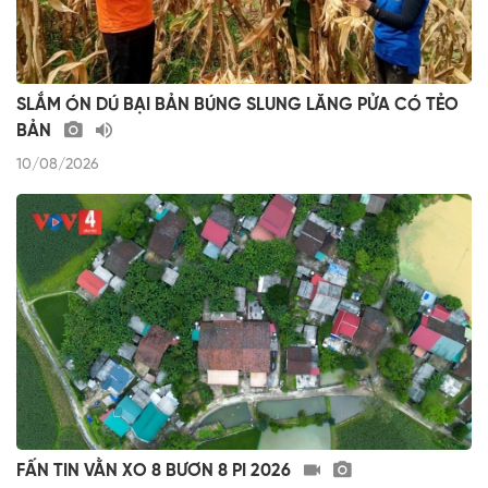
SLẮM ÓN DÚ BẠI BẢN BÚNG SLUNG LĂNG PỬA CÓ TẺO
BẢN
10/08/2026
FẤN TIN VẰN XO 8 BƯƠN 8 PI 2026