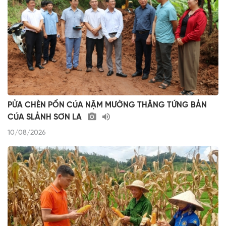
PỬA CHÈN PỔN CÚA NẶM MƯỜNG THÂNG TỨNG BẢN
CÚA SLẢNH SƠN LA
10/08/2026