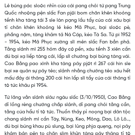
Lẻ búng pác sloóc nhỉn cúa cái pang chỏi tứ pạng Trung
Quốc nhoòng pện slấc Fan pjói bom chăn khên khoỏng
tềnh kha tàng tải 3 sle làn pạng lầu tẩy cúa cái xáu bại
tỉ chăn khên khoỏng lẻ kéo Mã Phục, bại sloóc pè,
phắng nặm, tàng khảm tả Nà Cáp, kéo Tà Sa. Tứ pi 1952
- 1954, kéo Mã Phục xường slì mẻn slấc Fan bẳn phả.
Tằng slảnh mì 255 hỏm đảy có pền, xáu tềnh 3 xiên cần
dú bại xạ liểp tàng cải, lẩp slì chướng bại búng tàng vái.
Cao Bằng pao xình kha tàng pây pjót rì 267 cái hin sle
bại xe quân sự pây tẻo; slảnh nhằng chướng tẻo xáu hết
mấư đảy ái thâng 200 cái hin lẩp slì tẩy cúa cái thâng tỉ
tò tức khảu pi 1954.
Tứ lăng vằn slảnh slâư ngàu slấc (3/10/1950), Cao Bằng
dỉ lồng rèng chướng chắp slảnh, dỉ pang chỏi tằng cần,
tằng cúa hẩư tỉ tò tức. Thuổn thảy pỉ noọng bại dân tộc
chang slảnh mì cần Tày, Nùng, Keo, Mông, Dao, Lô Lô…,
dú bại búng khau pù slung, bại lủng phja quẹng, nọi pây
khảm bản pện tọ chăn slim khửn tàng pây thâng tỉ tò