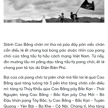
Video
Slảnh Cao Bằng chăn mì tha nả pửa đảy păn viểc chăn
cẩn diếu lẻ ết chang bại búng pác sloóc nhỉn cúa pang
chỏi cúa tằng tẩư fạ hẩư cách mạng Việt Nam. Tứ nẩy,
đin mường lầu mì pằng dạu tằng tẩư fạ pang chỏi, ết lẻ
chang pan tò tức dú Điện Biên Phủ.
Bại cúa cái pang chỏi tứ piên chái mà fấn lai lẻ quá Cao
Bằng quá tàng luông tải 3 pền kha tàng chăn cẩn diếu
mì: tàng tứ Thủy Khẩu qúa Cao Bằng pây Bắc Kạn - Thái
Nguyên; tàng Cao Bằng - Bắc Kạn pây Chợ Mới - Bờ
Đậu khửn pạng Tây Bắc; lụ Cao Bằng - Bắc Kạn - Tuyên
Quang - Yên Bái - Ba Khe - Cò Nòi. Chang tỉ, kha tàng