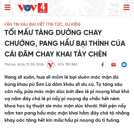
FẤN TIN XÁU BÀI VIỂT (TIN TỨC, SỰ KIỆN)
TỐI MẤƯ TÀNG DƯỞNG CHAY
CHƯỚNG, PANG HẨƯ BẠI THÌNH CÚA
CÁI ĐĂM CHAY KHAI TẢY CHÈN
Thứ hai, 16:24, 11/05/2026
VOV TÂY BẮC
Hang slì xuân, hua slì mồm lẻ bại sluôn mác mặn dú
búng khau pù Sơn La dám khảu slì slu củ. Tọ táng xáu
cón nẩy, pửa mác mặn slúc bảt đeo lẻ pỉ noọng khai khỏ
vạ nắm đảy chá lẻ pi nẩy pỉ noọng đạ chắc hết nèm
khoa học kỵ thuật sle mác mặn slúc khoái. Hết pện nẩy
nắm tan pang hẩư mác mặn khai hẳm đảy chá tó nhằng
khay oóc tàng hết kin mấư hẩư pỉ noọng dú tỉ fuông.