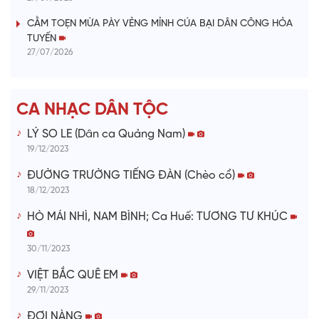
i
CẰM TOẸN MỪA PÀY VẺNG MỈNH CÚA BẠI DÂN CÔNG HỎA
TUYẾN
d
27/07/2026
e
CA NHẠC DÂN TỘC
o
LÝ SO LE (Dân ca Quảng Nam)
19/12/2023
ĐƯỜNG TRƯỜNG TIẾNG ĐÀN (Chèo cổ)
18/12/2023
HÒ MÁI NHÌ, NAM BÌNH; Ca Huế: TƯƠNG TƯ KHÚC
30/11/2023
VIỆT BẮC QUÊ EM
29/11/2023
ĐỢI NÀNG