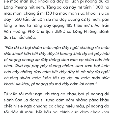
sle mác mặn slúc khoái đạ đảy lai lườn pỉ noọng dú xạ
Lóng Phiêng hết nèm. Tằng xạ cà này mì tềnh 1.000 ha
mác mặn, chang tỉ mì 130 ha mác mặn slúc khoái, slu củ
đảy 1.560 tấn, ấn cón slu mà đảy quạng 62 tỷ mưn, păn
lầng lẻ héc ta nâng đảy quạng 185 triệu mưn. Áo Trần
Văn Hoàng, Phó Chủ tịch UBND xạ Lóng Phiêng, slảnh
Sơn La hẩư chắc:
“Pửa đú tứ bại sluôn mác mặn đảy ngòi chướng sle mác
slúc khoái hăn hết đảy đây lẻ boong khỏi đạ có pày hẩư
pỉ noọng chang xạ đảy thâng slon xam vạ chùa căn hết
nèm. Quá bại pày pây dương chồm, slon xam bại lườn
cón nẩy nhằng dau nắm hết đảy đây lẻ cà này đạ ngòi
chướng sluôn mác lườn lầu vạ đạ mì mác mặn slúc
khoái sle khai, pỉ noọng slu mà đảy hẳm lai chèn.”
Tứ viểc tối mấư ngòi chướng co chay, bại pỉ noọng dú
slảnh Sơn La đang slí tứng dám nắm nhằng pằng khảu
chết hí sle ngòi chướng co chay, miều mảu, pỉ noọng đạ
tối đảy slì mảu, hết hẩư bại thình cúa đăm chay khai