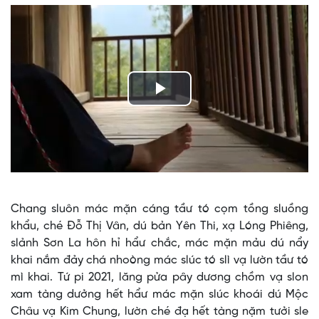
Play
Video
Chang sluôn mác mặn cáng tầư tó cọm tồng sluồng
khẩu, ché Đỗ Thị Vân, dú bản Yên Thi, xạ Lóng Phiêng,
slảnh Sơn La hôn hỉ hẩư chắc, mác mặn mảu dú nẩy
khai nắm đảy chá nhoòng mác slúc tó slì vạ lườn tầư tó
mì khai. Tứ pi 2021, lăng pửa pây dương chồm vạ slon
xam tàng dưởng hết hẩư mác mặn slúc khoái dú Mộc
Châu vạ Kim Chung, lườn ché đạ hết tàng nặm tưởi sle