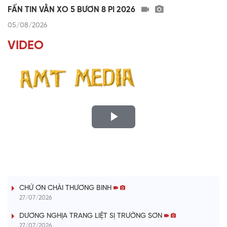
FẤN TIN VẰN XO 5 BƯƠN 8 PI 2026
05/08/2026
VIDEO
P
l
LỜI CÂY ĐÀN TÍNH
a
CHỨ ƠN CHÀI THƯƠNG BINH
y
27/07/2026
V
DƯƠNG NGHỊA TRANG LIỆT SỊ TRƯỜNG SƠN
27/07/2026