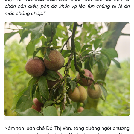
chăn cẩn diếu, pỏn đo khún vạ lèo fun chúng slì lẻ ăn
mác chắng chắp.”
Nắm tan lườn ché Đỗ Thị Vân, tàng dưởng ngòi chướng