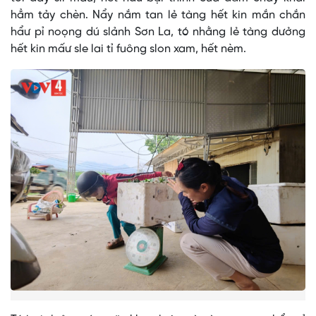
hẳm tảy chèn. Nẩy nắm tan lẻ tàng hết kin mắn chắn
hẩư pỉ noọng dú slảnh Sơn La, tó nhằng lẻ tàng dưởng
hết kin mấư sle lai tỉ fuông slon xam, hết nèm.