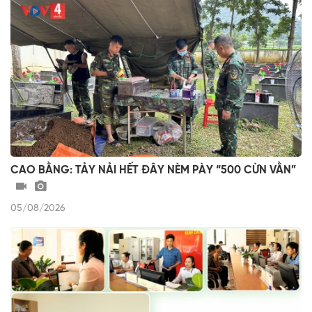
CAO BẰNG: TẢY NẢI HẾT ĐÂY NÈM PÀY “500 CỪN VẰN”
05/08/2026