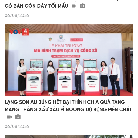
CÓ BẢN CỎN ĐẢY TỐI MẤƯ
06/08/2026
LẠNG SƠN AU BÚNG HẾT BẠI THÌNH CHỈA QUÁ TÀNG
MẠNG THÂNG XẨƯ XÁU PỈ NOỌNG DÚ BÚNG PIÊN CHÁI
06/08/2026