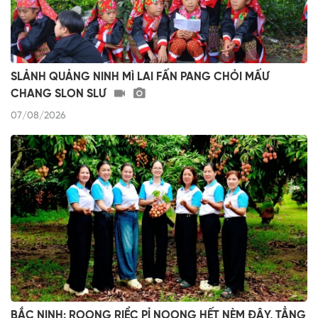
SLẢNH QUẢNG NINH MÌ LAI FẤN PANG CHỎI MẤƯ
CHANG SLON SLƯ
07/08/2026
BẮC NINH: ROỌNG RIỂC PỈ NOỌNG HẾT NÈM ĐÂY, TẲNG