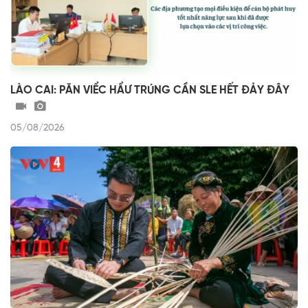
LÀO CAI: PĂN VIỂC HẨƯ TRÚNG CẦN SLE HẾT ĐẢY ĐÂY
05/08/2026