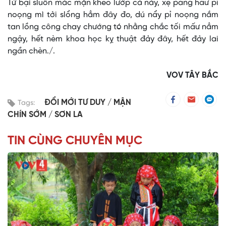
Tứ bại sluôn mác mặn kheo lướp cà này, xẹ pang hẩư pỉ
noọng mì tởi slổng hẳm đây đo, dú nẩy pỉ noọng nắm
tan lồng công chay chướng tó nhằng chắc tối mấư nẳm
ngậy, hết nèm khoa học kỵ thuật đảy đây, hết đảy lai
ngần chèn./.
VOV TÂY BẮC
ĐỔI MỚI TƯ DUY
MẬN
Tags:
CHÍN SỚM
SƠN LA
TIN CÙNG CHUYÊN MỤC