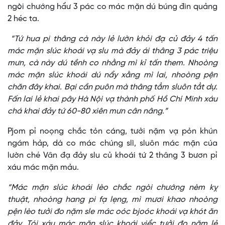
ngòi chướng hẩư 3 pác co mác mặn dú búng đin quảng
2 héc ta.
“Tứ hua pi thâng cà này lẻ lườn khỏi đạ củ đảy 4 tấn
mác mặn slúc khoái vạ slu mà đảy ái thâng 3 pác triệu
mưn, cà này dú tềnh co nhằng mì kỉ tấn them. Nhoòng
mác mặn slúc khoái dú nẩy xằng mì lai, nhoòng pện
chăn đây khai. Bại cần puôn mà thâng tẳm sluôn tẳt dự.
Fấn lai lẻ khai pây Hà Nội vạ thành phố Hồ Chí Minh xáu
chá khai đảy tứ 60-80 xiên mưn cân nâng.”
Pjom pỉ noọng chắc tỏn cáng, tưởi nặm vạ pỏn khún
ngám hảp, dà co mác chúng slì, sluôn mác mặn cúa
lườn ché Vân đạ đảy slu củ khoái tứ 2 thâng 3 bươn pỉ
xáu mác mặn mảu.
“Mác mặn slúc khoái lèo chắc ngòi chướng nèm kỵ
thuật, nhoòng hang pi fạ lẹng, mì mươi khao nhoòng
pện lèo tưởi đo nặm sle mác oóc bjoóc khoái vạ khót ăn
đảy. Tói xáu mác mặn slúc khoái viểc tưởi đo nặm lẻ