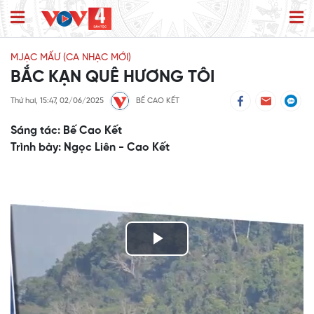
MJẠC MẤƯ (CA NHẠC MỚI)
BẮC KẠN QUÊ HƯƠNG TÔI
Thứ hai, 15:47, 02/06/2025
BẾ CAO KẾT
Sáng tác: Bế Cao Kết
Trình bày: Ngọc Liên - Cao Kết
Play
Video