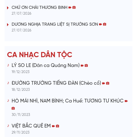
V
CHỨ ƠN CHÀI THƯƠNG BINH
27/07/2026
i
DƯƠNG NGHỊA TRANG LIỆT SỊ TRƯỜNG SƠN
27/07/2026
d
e
CA NHẠC DÂN TỘC
o
LÝ SO LE (Dân ca Quảng Nam)
19/12/2023
ĐƯỜNG TRƯỜNG TIẾNG ĐÀN (Chèo cổ)
18/12/2023
HÒ MÁI NHÌ, NAM BÌNH; Ca Huế: TƯƠNG TƯ KHÚC
30/11/2023
VIỆT BẮC QUÊ EM
29/11/2023