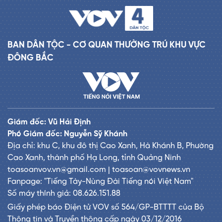
BAN DÂN TỘC - CƠ QUAN THƯỜNG TRÚ KHU VỰC
ĐÔNG BẮC
Giám đốc: Vũ Hải Định
Phó Giám đốc: Nguyễn Sỹ Khánh
Địa chỉ: khu C, khu đô thị Cao Xanh, Hà Khánh B, Phường
Cao Xanh, thành phố Hạ Long, tỉnh Quảng Ninh
toasoanvov.vn@gmail.com | toasoan@vovnews.vn
Fanpage: "Tiếng Tày-Nùng Đài Tiếng nói Việt Nam"
Số máy thính giả: 08.626.151.88
Giấy phép báo Điện tử VOV số 564/GP-BTTTT của Bộ
Thông tin và Truyền thông cấp ngày 03/12/2016