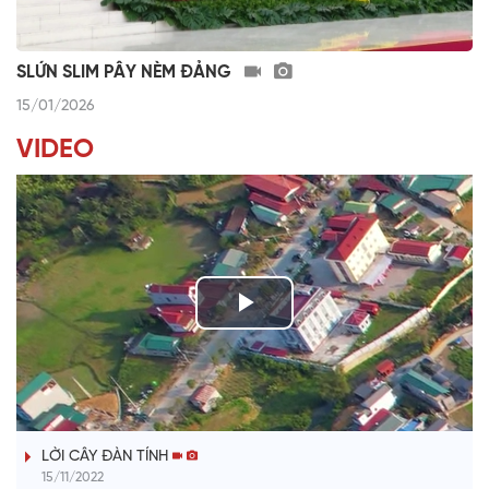
SLỨN SLIM PÂY NÈM ĐẢNG
15/01/2026
VIDEO
P
l
TIẾNG TÍNH QUÊ HƯƠNG
a
LỜI CÂY ĐÀN TÍNH
y
15/11/2022