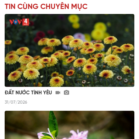
TIN CÙNG CHUYÊN MỤC
ĐẤT NƯỚC TÌNH YÊU
31/07/2026