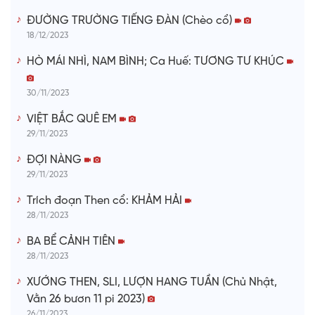
ĐƯỜNG TRƯỜNG TIẾNG ĐÀN (Chèo cổ)
18/12/2023
HÒ MÁI NHÌ, NAM BÌNH; Ca Huế: TƯƠNG TƯ KHÚC
30/11/2023
VIỆT BẮC QUÊ EM
29/11/2023
ĐỢI NÀNG
29/11/2023
Trích đoạn Then cổ: KHẢM HẢI
28/11/2023
BA BỂ CẢNH TIÊN
28/11/2023
XƯỚNG THEN, SLI, LƯỢN HANG TUẦN (Chủ Nhật,
Vằn 26 bươn 11 pi 2023)
26/11/2023