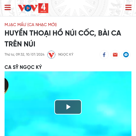
MJẠC MẤƯ (CA NHẠC MỚI)
HUYỀN THOẠI HỒ NÚI CỐC, BÀI CA
TRÊN NÚI
Thứ tư, 09:32, 10/07/2024
NGỌC KÝ
CA SỸ NGỌC KÝ
Play
Video