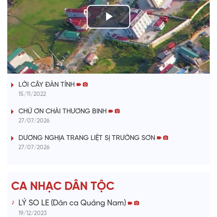
P
l
TIẾNG TÍNH QUÊ HƯƠNG
a
LỜI CÂY ĐÀN TÍNH
y
15/11/2022
V
CHỨ ƠN CHÀI THƯƠNG BINH
27/07/2026
i
DƯƠNG NGHỊA TRANG LIỆT SỊ TRƯỜNG SƠN
27/07/2026
d
e
CA NHẠC DÂN TỘC
o
LÝ SO LE (Dân ca Quảng Nam)
19/12/2023