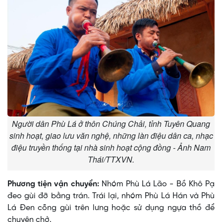
Người dân Phù Lá ở thôn Chúng Chải, tỉnh Tuyên Quang
sinh hoạt, giao lưu văn nghệ, những làn điệu dân ca, nhạc
điệu truyền thống tại nhà sinh hoạt cộng đồng - Ảnh Nam
Thái/TTXVN.
Phương tiện vận chuyển:
Nhóm Phù Lá Lão - Bồ Khô Pạ
đeo gùi đỡ bằng trán. Trái lại, nhóm Phù Lá Hán và Phù
Lá Ðen cõng gùi trên lưng hoặc sử dụng ngựa thồ để
chuyên chở.