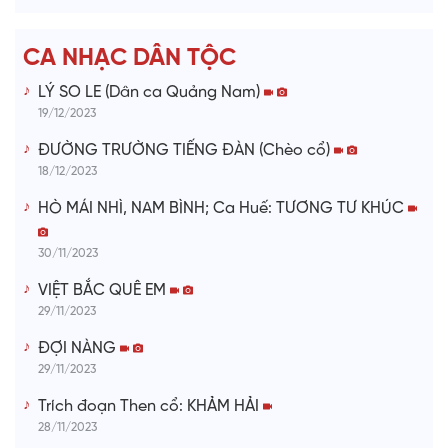
e
CA NHẠC DÂN TỘC
o
LÝ SO LE (Dân ca Quảng Nam)
19/12/2023
ĐƯỜNG TRƯỜNG TIẾNG ĐÀN (Chèo cổ)
18/12/2023
HÒ MÁI NHÌ, NAM BÌNH; Ca Huế: TƯƠNG TƯ KHÚC
30/11/2023
VIỆT BẮC QUÊ EM
29/11/2023
ĐỢI NÀNG
29/11/2023
Trích đoạn Then cổ: KHẢM HẢI
28/11/2023