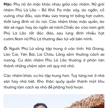
Mặc:
Phụ nữ ăn mặc khác nhau giữa các nhóm. Nữ giới
nhóm Phù Lá Lão - Bố Khô Pạ mặc váy, áo ngắn, cổ
vuông chui đầu, vừa thêu vừa trang trí bằng hạt cườm,
thắt lưng đính vỏ ốc núi. Các nhóm khác mặc quần, áo
dài xẻ ngực hay áo ngắn xẻ nách.Chiếc áo của nam giới
Phù Lá Lão rất độc đáo, sau lưng đính nhiều hạt
cườm.Nam nữ Phù Lá thường đeo túi vải bên mình.
Ở:
Người Phù Lá sống tập trung ở các tỉnh: Hà Giang,
Lào Cai, Yên Bái, Lai Châu. Làng xóm thường cách xa
nương. Cư dân nhóm Phù Lá Lão thường ở phân tán
thành những chòm xóm với quy mô nhỏ.
Các nhóm khác cư trú tập trung hơn. Tuỳ từng nơi ở nhà
sàn hay nhà trệt. Kho thóc quây quần thành một khu
thường làm cách xa nhà để phòng hoả hoạn.