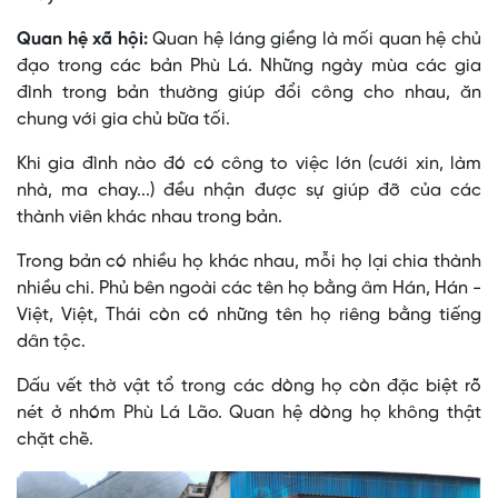
Quan hệ xã hội:
Quan hệ láng giềng là mối quan hệ chủ
đạo trong các bản Phù Lá. Những ngày mùa các gia
đình trong bản thường giúp đổi công cho nhau, ăn
chung với gia chủ bữa tối.
Khi gia đình nào đó có công to việc lớn (cưới xin, làm
nhà, ma chay...) đều nhận được sự giúp đỡ của các
thành viên khác nhau trong bản.
Trong bản có nhiều họ khác nhau, mỗi họ lại chia thành
nhiều chi. Phủ bên ngoài các tên họ bằng âm Hán, Hán -
Việt, Việt, Thái còn có những tên họ riêng bằng tiếng
dân tộc.
Dấu vết thờ vật tổ trong các dòng họ còn đặc biệt rõ
nét ở nhóm Phù Lá Lão. Quan hệ dòng họ không thật
chặt chẽ.