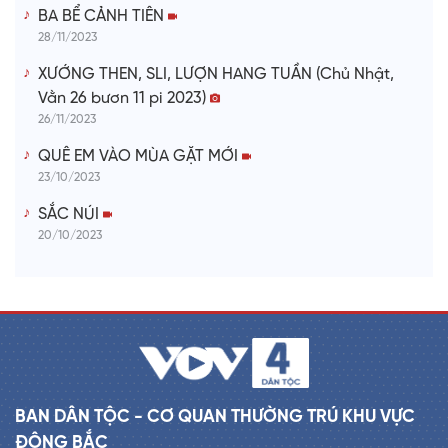
BA BỂ CẢNH TIÊN
28/11/2023
XƯỚNG THEN, SLI, LƯỢN HANG TUẦN (Chủ Nhật,
Vằn 26 bươn 11 pi 2023)
26/11/2023
QUÊ EM VÀO MÙA GẶT MỚI
23/10/2023
SẮC NÚI
20/10/2023
BAN DÂN TỘC - CƠ QUAN THƯỜNG TRÚ KHU VỰC
ĐÔNG BẮC