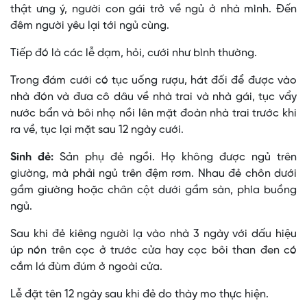
thật ưng ý, người con gái trở về ngủ ở nhà mình. Ðến
đêm người yêu lại tới ngủ cùng.
Tiếp đó là các lễ dạm, hỏi, cưới như bình thường.
Trong đám cưới có tục uống rượu, hát đối để được vào
nhà đón và đưa cô dâu về nhà trai và nhà gái, tục vẩy
nước bẩn và bôi nhọ nồi lên mặt đoàn nhà trai trước khi
ra về, tục lại mặt sau 12 ngày cưới.
Sinh đẻ:
Sản phụ đẻ ngồi. Họ không được ngủ trên
giường, mà phải ngủ trên đệm rơm. Nhau đẻ chôn dưới
gầm giường hoặc chân cột dưới gầm sàn, phía buồng
ngủ.
Sau khi đẻ kiêng người lạ vào nhà 3 ngày với dấu hiệu
úp nón trên cọc ở trước cửa hay cọc bôi than đen có
cắm lá đùm đúm ở ngoài cửa.
Lễ đặt tên 12 ngày sau khi đẻ do thày mo thực hiện.