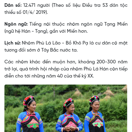
Dân số:
12.471 người (Theo số liệu Điều tra 53 dân tộc
thiểu số 01/4/ 2019).
Ngôn ngữ:
Tiếng nói thuộc nhóm ngôn ngữ Tạng Miến
(ngữ hệ Hán - Tạng), gần với Miến hơn.
Lịch sử:
Nhóm Phù Lá Lão - Bồ Khô Pạ là cư dân có mặt
tương đối sớm ở Tây Bắc nước ta.
Các nhóm khác đến muộn hơn, khoảng 200-300 năm
trở lại, quá trình hội nhập của nhóm Phù Lá Hán còn tiếp
diễn cho tới những năm 40 của thế kỷ XX.