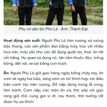
Phụ nữ dân tộc Phù Lá - Ảnh: Thành Đạt.
Hoạt động sản xuất:
Người Phù Lá làm nương và ruộng
bậc thang, các sản phẩm đan bằng mây, trúc với nhiều
hoa văn, màu sắc như các đồ đựng quần áo, thức ăn rất
nổi tiếng. Họ quen sử dụng nỏ, tên tẩm thuốc độc, trồng
bông, dệt vải, xe sợi bằng con trượt.
Ăn:
Người Phù Lá giã gạo hàng ngày bằng chày tay, ăn
cơm tẻ ngày hai bữa, sáng sớm và tối thích hợp với điều
kiện canh tác trên nương. Ðồ nếp dùng trong lễ cúng,
làm bánh. Cơm nếp, các món ăn cá, thịt ướp với gạo
rang giã nhỏ cùng gia vị ớt, rau thơm, thịt nướng rất
được họ ưa thích.