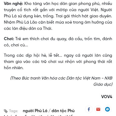
Văn nghệ:
Kho tàng văn học dân gian phong phú, nhiều
truyện cổ tích rất gần với môtip của người Việt. Người
Phù Lá sử dụng kèn, trống. Trai gái thích hát giao duyên.
Nhóm Phù Lá Lão còn biết múa xoè trong âm hưởng của
các làn điệu dân ca Thái.
Chơi:
Trẻ em thích chơi đu quay, đá cầu, trốn tìm, đánh
cỏ, chơi cù...
Trong các dịp hội hè, lễ tết... ngay cả người lớn cũng
tham gia vào các trò chơi vui nhộn với phong thái rất
hồn nhiên.
(Theo Bức tranh Văn hóa các Dân tộc Việt Nam - NXB
Giáo dục)
VOV4
người Phù Lá
dân tộc Phù
Tags: