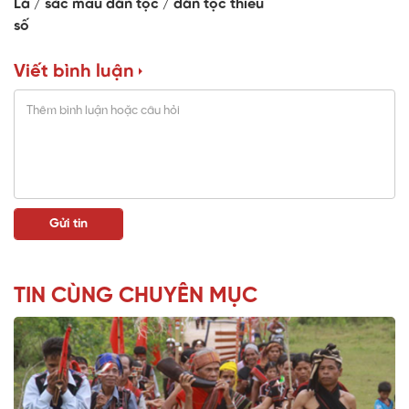
Lá
sắc mầu dân tộc
dân tộc thiểu
số
Viết bình luận
TIN CÙNG CHUYÊN MỤC