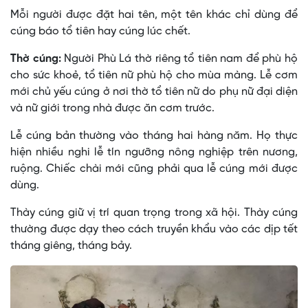
Mỗi người được đặt hai tên, một tên khác chỉ dùng để
cúng báo tổ tiên hay cúng lúc chết.
Thờ cúng:
Người Phù Lá thờ riêng tổ tiên nam để phù hộ
cho sức khoẻ, tổ tiên nữ phù hộ cho mùa màng. Lễ cơm
mới chủ yếu cúng ở nơi thờ tổ tiên nữ do phụ nữ đại diện
và nữ giới trong nhà được ăn cơm trước.
Lễ cúng bản thường vào tháng hai hàng năm. Họ thực
hiện nhiều nghi lễ tín ngưỡng nông nghiệp trên nương,
ruộng. Chiếc chài mới cũng phải qua lễ cúng mới được
dùng.
Thày cúng giữ vị trí quan trọng trong xã hội. Thày cúng
thường được dạy theo cách truyền khẩu vào các dịp tết
tháng giêng, tháng bảy.