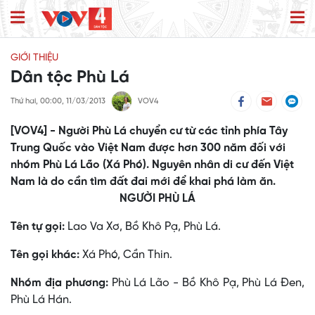
GIỚI THIỆU
Dân tộc Phù Lá
Thứ hai, 00:00, 11/03/2013
VOV4
[VOV4] - Người Phù Lá chuyển cư từ các tỉnh phía Tây
Trung Quốc vào Việt Nam được hơn 300 năm đối với
nhóm Phù Lá Lão (Xá Phó). Nguyên nhân di cư đến Việt
Nam là do cần tìm đất đai mới để khai phá làm ăn.
NGƯỜI PHÙ LÁ
Tên tự gọi:
Lao Va Xơ, Bồ Khô Pạ, Phù Lá.
Tên gọi khác:
Xá Phó, Cần Thin.
Nhóm địa phương:
Phù Lá Lão - Bồ Khô Pạ, Phù Lá Ðen,
Phù Lá Hán.