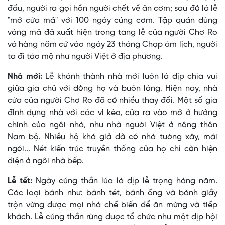
đầu, người ra gọi hồn người chết về ăn cơm; sau đó là lễ
"mở cửa mả" với 100 ngày cúng cơm. Tập quán dùng
vàng mã đã xuất hiện trong tang lễ của người Chơ Ro
và hàng năm cứ vào ngày 23 tháng Chạp âm lịch, người
ta đi tảo mộ như người Việt ở địa phương.
Nhà mới:
Lễ khánh thành nhà mới luôn là dịp chia vui
giữa gia chủ với dòng họ và buôn làng. Hiện nay, nhà
cửa của người Chơ Ro đã có nhiều thay đổi. Một số gia
đình dựng nhà với các vì kèo, cửa ra vào mở ở hướng
chính của ngôi nhà, như nhà người Việt ở nông thôn
Nam bộ. Nhiều hộ khá giả đã có nhà tường xây, mái
ngói... Nét kiến trúc truyền thống của họ chỉ còn hiện
diện ở ngôi nhà bếp.
Lễ tết:
Ngày cúng thần lúa là dịp lễ trọng hàng năm.
Các loại bánh như: bánh tét, bánh ống và bánh giầy
trộn vừng được mọi nhà chế biến để ăn mừng và tiếp
khách. Lễ cúng thần rừng được tổ chức như một dịp hội