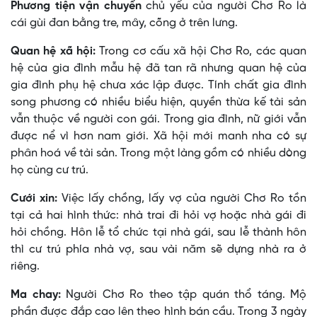
Phương tiện vận chuyển
chủ yếu của người Chơ Ro là
cái gùi đan bằng tre, mây, cõng ở trên lưng.
Quan hệ xã hội:
Trong cơ cấu xã hội Chơ Ro, các quan
hệ của gia đình mẫu hệ đã tan rã nhưng quan hệ của
gia đình phụ hệ chưa xác lập được. Tính chất gia đình
song phương có nhiều biểu hiện, quyền thừa kế tài sản
vẫn thuộc về người con gái. Trong gia đình, nữ giới vẫn
được nể vì hơn nam giới. Xã hội mới manh nha có sự
phân hoá về tài sản. Trong một làng gồm có nhiều dòng
họ cùng cư trú.
Cưới xin:
Việc lấy chồng, lấy vợ của người Chơ Ro tồn
tại cả hai hình thức: nhà trai đi hỏi vợ hoặc nhà gái đi
hỏi chồng. Hôn lễ tổ chức tại nhà gái, sau lễ thành hôn
thì cư trú phía nhà vợ, sau vài năm sẽ dựng nhà ra ở
riêng.
Ma chay:
Người Chơ Ro theo tập quán thổ táng. Mộ
phần được đắp cao lên theo hình bán cầu. Trong 3 ngày