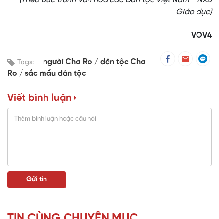
(Theo Bức tranh Văn hóa các Dân tộc Việt Nam - NXB
Giáo dục)
VOV4
người Chơ Ro
dân tộc Chơ
Tags:
Ro
sắc mầu dân tộc
Viết bình luận
TIN CÙNG CHUYÊN MỤC