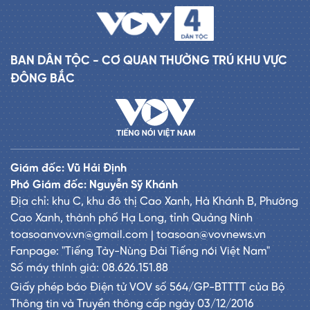
BAN DÂN TỘC - CƠ QUAN THƯỜNG TRÚ KHU VỰC
ĐÔNG BẮC
Giám đốc: Vũ Hải Định
Phó Giám đốc: Nguyễn Sỹ Khánh
Địa chỉ: khu C, khu đô thị Cao Xanh, Hà Khánh B, Phường
Cao Xanh, thành phố Hạ Long, tỉnh Quảng Ninh
toasoanvov.vn@gmail.com | toasoan@vovnews.vn
Fanpage: "Tiếng Tày-Nùng Đài Tiếng nói Việt Nam"
Số máy thính giả: 08.626.151.88
Giấy phép báo Điện tử VOV số 564/GP-BTTTT của Bộ
Thông tin và Truyền thông cấp ngày 03/12/2016