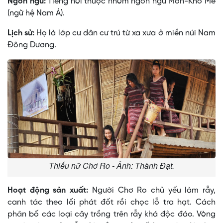
Ngôn ngữ:
Tiếng nói thuộc nhóm ngôn ngữ Môn-Khơ Me
(ngữ hệ Nam Á).
Lịch sử:
Họ là lớp cư dân cư trú từ xa xưa ở miền núi Nam
Ðông Dương.
Thiếu nữ Chơ Ro - Ảnh: Thành Đạt.
Hoạt động sản xuất:
Người Chơ Ro chủ yếu làm rẫy,
canh tác theo lối phát đốt rồi chọc lỗ tra hạt. Cách
phân bố các loại cây trồng trên rẫy khá độc đáo. Vòng