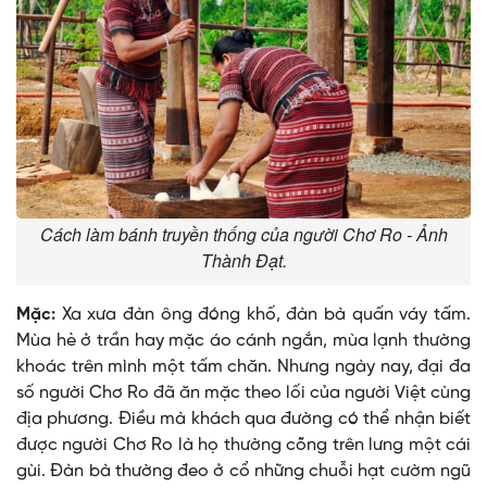
Cách làm bánh truyền thống của người Chơ Ro - Ảnh
Thành Đạt.
Mặc:
Xa xưa đàn ông đóng khố, đàn bà quấn váy tấm.
Mùa hè ở trần hay mặc áo cánh ngắn, mùa lạnh thường
khoác trên mình một tấm chăn. Nhưng ngày nay, đại đa
số người Chơ Ro đã ăn mặc theo lối của người Việt cùng
địa phương. Ðiều mà khách qua đường có thể nhận biết
được người Chơ Ro là họ thường cõng trên lưng một cái
gùi. Ðàn bà thường đeo ở cổ những chuỗi hạt cườm ngũ