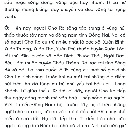
sắc hoặc vòng đồng, vòng bạc hay nhôm. Thiếu nữ
thường mang kiềng, dây chuyền và đeo vòng tai rộng
vành.
Ở:
Hiện nay, người Chơ Ro sống tập trung ở vùng núi
thấp thuộc tây nam và đông nam tỉnh Ðồng Nai. Nơi có
số người Chơ Ro cư trú nhiều nhất là các xã: Xuân Bình,
Xuân Trường, Xuân Thọ, Xuân Phú thuộc huyện Xuân Lộc;
rồi thứ đến là các xã Hắc Dịch, Phước Thái, Ngãi Dao,
Bàu Lâm thuộc huyện Châu Thành. Rải rác tại tỉnh Sông
Bé và Bà Rịa, ven quốc lộ 15 cũng có một số gia đình
Chơ Ro sinh sống. Trước khi có mặt tại những địa điểm
nói trên, họ đã từng cư trú chủ yếu tại Bà Rịa - Long
Khánh. Từ giữa thế kỉ XX trở lại đây, người Chơ Ro tiếp
thu ngày càng mạnh mẽ văn hoá - nếp sống của người
Việt ở miền Ðông Nam bộ. Trước đây, họ ở trên những
ngôi nhà sàn cao, cửa ra vào mở ở đầu hồi. Ðến nay phổ
biến ở nhà đất. Họ đã tiếp thu lối kiến trúc nhà cửa
người nông dân Nam bộ: nhà có vì kèo. Nét xưa còn giữ