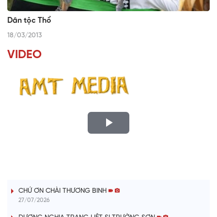
Dân tộc Thổ
18/03/2013
VIDEO
P
l
LỜI CÂY ĐÀN TÍNH
a
CHỨ ƠN CHÀI THƯƠNG BINH
y
27/07/2026