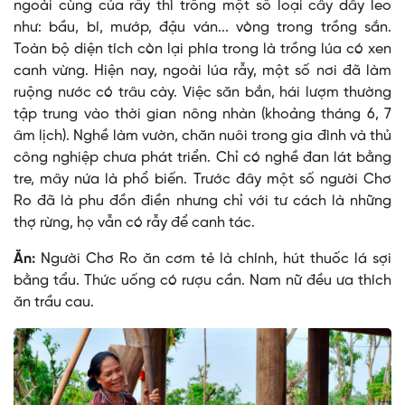
ngoài cùng của rẫy thì trồng một số loại cây dây leo
như: bầu, bí, mướp, đậu ván... vòng trong trồng sắn.
Toàn bộ diện tích còn lại phía trong là trồng lúa có xen
canh vừng. Hiện nay, ngoài lúa rẫy, một số nơi đã làm
ruộng nước có trâu cày. Việc săn bắn, hái lượm thường
tập trung vào thời gian nông nhàn (khoảng tháng 6, 7
âm lịch). Nghề làm vườn, chăn nuôi trong gia đình và thủ
công nghiệp chưa phát triển. Chỉ có nghề đan lát bằng
tre, mây nứa là phổ biến. Trước đây một số người Chơ
Ro đã là phu đồn điền nhưng chỉ với tư cách là những
thợ rừng, họ vẫn có rẫy để canh tác.
Ăn:
Người Chơ Ro ăn cơm tẻ là chính, hút thuốc lá sợi
bằng tẩu. Thức uống có rượu cần. Nam nữ đều ưa thích
ăn trầu cau.