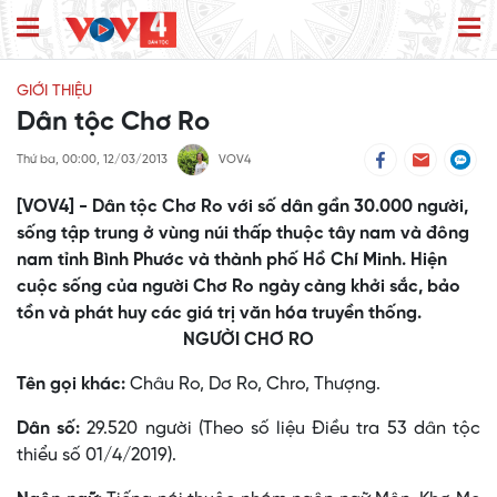
GIỚI THIỆU
Dân tộc Chơ Ro
Thứ ba, 00:00, 12/03/2013
VOV4
[VOV4] - Dân tộc Chơ Ro với số dân gần 30.000 người,
sống tập trung ở vùng núi thấp thuộc tây nam và đông
nam tỉnh Bình Phước và thành phố Hồ Chí Minh. Hiện
cuộc sống của người Chơ Ro ngày càng khởi sắc, bảo
tồn và phát huy các giá trị văn hóa truyền thống.
NGƯỜI CHƠ RO
Tên gọi khác:
Châu Ro, Dơ Ro, Chro, Thượng.
Dân số:
29.520 người (Theo số liệu Điều tra 53 dân tộc
thiểu số 01/4/2019).