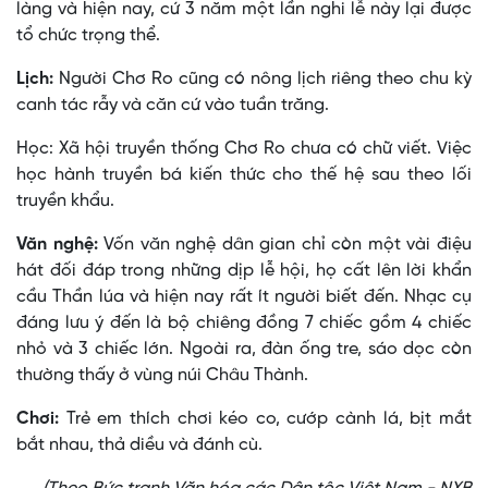
làng và hiện nay, cứ 3 năm một lần nghi lễ này lại được
tổ chức trọng thể.
Lịch:
Người Chơ Ro cũng có nông lịch riêng theo chu kỳ
canh tác rẫy và căn cứ vào tuần trăng.
Học: Xã hội truyền thống Chơ Ro chưa có chữ viết. Việc
học hành truyền bá kiến thức cho thế hệ sau theo lối
truyền khẩu.
Văn nghệ:
Vốn văn nghệ dân gian chỉ còn một vài điệu
hát đối đáp trong những dịp lễ hội, họ cất lên lời khẩn
cầu Thần lúa và hiện nay rất ít người biết đến. Nhạc cụ
đáng lưu ý đến là bộ chiêng đồng 7 chiếc gồm 4 chiếc
nhỏ và 3 chiếc lớn. Ngoài ra, đàn ống tre, sáo dọc còn
thường thấy ở vùng núi Châu Thành.
Chơi:
Trẻ em thích chơi kéo co, cướp cành lá, bịt mắt
bắt nhau, thả diều và đánh cù.