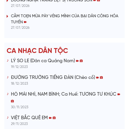
V
DƯƠNG NGHỊA TRANG LIỆT SỊ TRƯỜNG SƠN
27/07/2026
i
CẰM TOẸN MỪA PÀY VẺNG MỈNH CÚA BẠI DÂN CÔNG HỎA
TUYẾN
d
27/07/2026
e
CA NHẠC DÂN TỘC
o
LÝ SO LE (Dân ca Quảng Nam)
19/12/2023
ĐƯỜNG TRƯỜNG TIẾNG ĐÀN (Chèo cổ)
18/12/2023
HÒ MÁI NHÌ, NAM BÌNH; Ca Huế: TƯƠNG TƯ KHÚC
30/11/2023
VIỆT BẮC QUÊ EM
29/11/2023