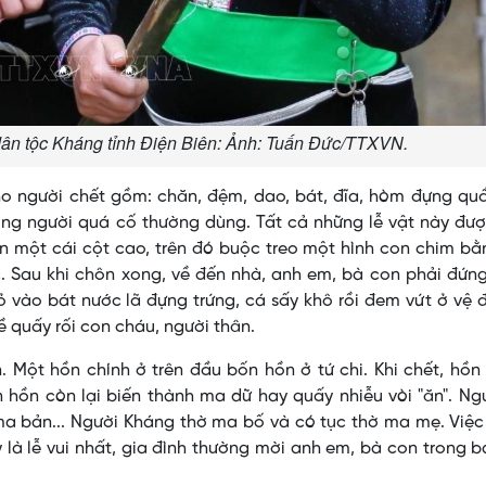
ân tộc Kháng tỉnh Điện Biên: Ảnh: Tuấn Đức/TTXVN.
o người chết gồm: chăn, đệm, dao, bát, đĩa, hòm đựng quầ
 sống người quá cố thường dùng. Tất cả những lễ vật này đư
n một cái cột cao, trên đó buộc treo một hình con chim b
 Sau khi chôn xong, về đến nhà, anh em, bà con phải đứng
vào bát nước lã đựng trứng, cá sấy khô rồi đem vứt ở vệ 
 quấy rối con cháu, người thân.
. Một hồn chính ở trên đầu bốn hồn ở tứ chi. Khi chết, hồn
hồn còn lại biến thành ma dữ hay quấy nhiễu vòi "ăn". Ng
 ma bản... Người Kháng thờ ma bố và có tục thờ ma mẹ. Việ
là lễ vui nhất, gia đình thường mời anh em, bà con trong b