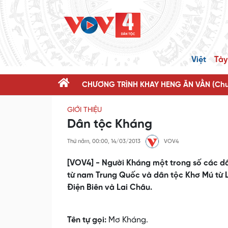
Việt
Tày
CHƯƠNG TRÌNH KHAY HENG ĂN VẰN (Chươ
GIỚI THIỆU
Dân tộc Kháng
Thứ năm, 00:00, 14/03/2013
VOV4
[VOV4] - Người Kháng một trong số các dân
từ nam Trung Quốc và dân tộc Khơ Mú từ Lào
Điện Biên và Lai Châu.
Tên tự gọi:
Mơ Kháng.