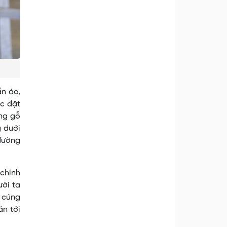
n áo,
ợc đặt
ằng gỗ
 dưới
đường
 chính
ười ta
c cúng
ản tới