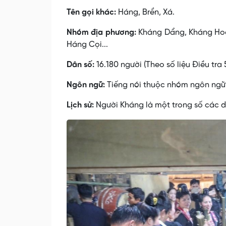
Tên gọi khác:
Háng, Brển, Xá.
Nhóm địa phương:
Kháng Dẩng, Kháng Hoặ
Háng Cọi...
Dân số:
16.180 người (Theo số liệu Điều tra 
Ngôn ngữ:
Tiếng nói thuộc nhóm ngôn ngữ 
Lịch sử:
Người Kháng là một trong số các dâ