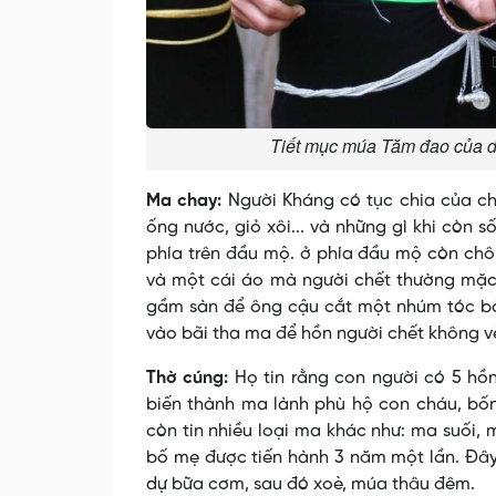
Tiết mục múa Tăm đao của d
Ma chay:
Người Kháng có tục chia của ch
ống nước, giỏ xôi... và những gì khi còn
phía trên đầu mộ. ở phía đầu mộ còn chô
và một cái áo mà người chết thường mặc.
gầm sàn để ông cậu cắt một nhúm tóc bỏ 
vào bãi tha ma để hồn người chết không về
Thờ cúng:
Họ tin rằng con người có 5 hồn
biến thành ma lành phù hộ con cháu, bốn 
còn tin nhiều loại ma khác như: ma suối,
bố mẹ được tiến hành 3 năm một lần. Ðây 
dự bữa cơm, sau đó xoè, múa thâu đêm.