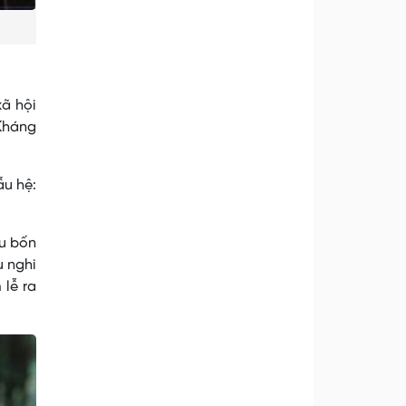
xã hội
 Kháng
ẫu hệ:
au bốn
u nghi
 lễ ra