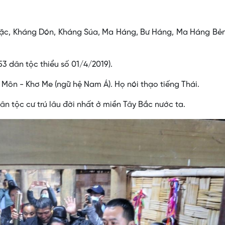
c, Kháng Dón, Kháng Súa, Ma Háng, Bư Háng, Ma Háng Bẻn
53 dân tộc thiểu số 01/4/2019).
Môn - Khơ Me (ngữ hệ Nam Á). Họ nói thạo tiếng Thái.
n tộc cư trú lâu đời nhất ở miền Tây Bắc nước ta.