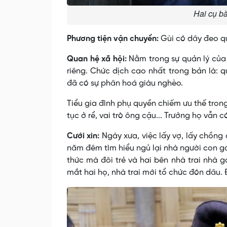
Hai cụ b
Phương tiện vận chuyển:
Gùi có dây đeo qu
Quan hệ xã hội:
Nằm trong sự quản lý của
riêng. Chức dịch cao nhất trong bản là: 
đã có sự phân hoá giàu nghèo.
Tiểu gia đình phụ quyền chiếm ưu thế tron
tục ở rể, vai trò ông cậu... Trưởng họ vẫn có
Cưới xin:
Ngày xưa, việc lấy vợ, lấy chồng
năm đêm tìm hiểu ngủ lại nhà người con gái,
thức mà đôi trẻ và hai bên nhà trai nhà gá
mắt hai họ, nhà trai mới tổ chức đón dâu. 