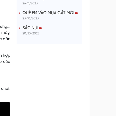
26/11/2023
QUÊ EM VÀO MÙA GẶT MỚI
23/10/2023
ừng...
SẮC NÚI
ế mây,
20/10/2023
ác dân
ỗn hợp
áo của
 chái,