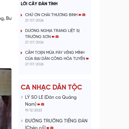
a
LỜI CÂY ĐÀN TÍNH
y
CHỨ ƠN CHÀI THƯƠNG BINH
g, Bư
27/07/2026
V
DƯƠNG NGHỊA TRANG LIỆT SỊ
TRƯỜNG SƠN
i
27/07/2026
d
CẰM TOẸN MỪA PÀY VẺNG MỈNH
CÚA BẠI DÂN CÔNG HỎA TUYẾN
e
27/07/2026
o
CA NHẠC DÂN TỘC
LÝ SO LE (Dân ca Quảng
Nam)
19/12/2023
ĐƯỜNG TRƯỜNG TIẾNG ĐÀN
(Chèo cổ)