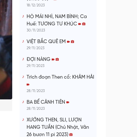
18/12/2023
HÒ MÁI NHÌ, NAM BÌNH; Ca
Huế: TƯƠNG TƯ KHÚC
30/11/2023
VIỆT BẮC QUÊ EM
29/11/2023
ĐỢI NÀNG
29/11/2023
Trích đoạn Then cổ: KHẢM HẢI
28/11/2023
BA BỂ CẢNH TIÊN
28/11/2023
XƯỚNG THEN, SLI, LƯỢN
HANG TUẦN (Chủ Nhật, Vằn
26 bươn 11 pi 2023)