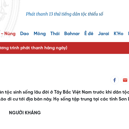
 - Nùng
Dao
Mông
Thái
Bahnar
Ê đê
Jarai
K'Ho
ng trình phát thanh hàng ngày)
 tộc sinh sống lâu đời ở Tây Bắc Việt Nam trước khi dân tộc
 di cư tới địa bàn này. Họ sống tập trung tại các tỉnh Sơn 
NGƯỜI KHÁNG