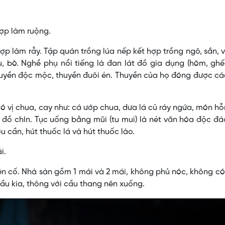
hợp làm ruộng.
p làm rẫy. Tập quán trồng lúa nếp kết hợp trồng ngô, sắn, v
râu, bò. Nghề phụ nổi tiếng là đan lát đồ gia dụng (hòm, gh
 thuyền độc mộc, thuyền đuôi én. Thuyền của họ đóng được c
ó vị chua, cay như: cá ướp chua, dưa lá củ ráy ngứa, món h
ộn, đồ chín. Tục uống bằng mũi (tu mui) là nét văn hóa độc đ
 cần, hút thuốc lá và hút thuốc lào.
i.
n cố. Nhà sàn gồm 1 mái và 2 mái, không phủ nóc, không có
ầu kia, thông với cầu thang nên xuống.