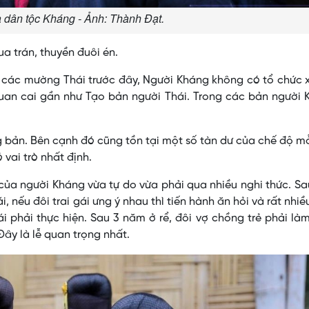
à dân tộc Kháng - Ảnh: Thành Đạt.
a trán, thuyền đuôi én.
 các mường Thái trước đây, Người Kháng không có tổ chức 
quan cai gần như Tạo bản người Thái. Trong các bản người
g bản. Bên cạnh đó cũng tồn tại một số tàn dư của chế độ m
 vai trò nhất định.
 của người Kháng vừa tự do vừa phải qua nhiều nghi thức. S
 nếu đôi trai gái ưng ý nhau thì tiến hành ăn hỏi và rất nhiề
i phải thực hiện. Sau 3 năm ở rể, đôi vợ chồng trẻ phải làm
Ðây là lễ quan trọng nhất.