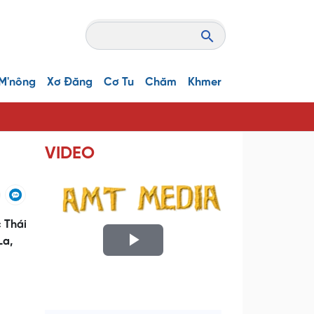
M'nông
Xơ Đăng
Cơ Tu
Chăm
Khmer
VIDEO
 Thái
La,
P
l