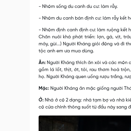
- Nhóm sống du canh du cư: làm rẫy.
- Nhóm du canh bán định cư: làm rẫy kết 
- Nhóm định canh định cư: làm ruộng kết hợ
Chăn nuôi khá phát triển: lợn, gà, vịt, t
mây, gùi...) Người Kháng giỏi đóng và đi
tộc anh em ưa mua dùng.
Ăn:
Người Kháng thích ăn xôi và các món c
gồm lá lốt, thịt, ớt, tỏi, rau thơm hoà tr
họ. Người Kháng quen uống rượu trắng, rượu
Mặc:
Người Kháng ăn mặc giống người Thá
Ở:
Nhà ở có 2 dạng: nhà tạm bợ và nhà kiê
có cửa chính thông suốt từ đầu này sang đ