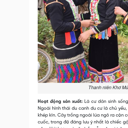
Thanh niên Khơ Mú 
Hoạt động sản xuất:
Là cư dân sinh sống
Ngoài hình thái du canh du cư là chủ yếu
khép kín. Cây trồng ngoài lúa ngô ra còn c
cuốc, trong đó đáng lưu ý nhất là chiếc g