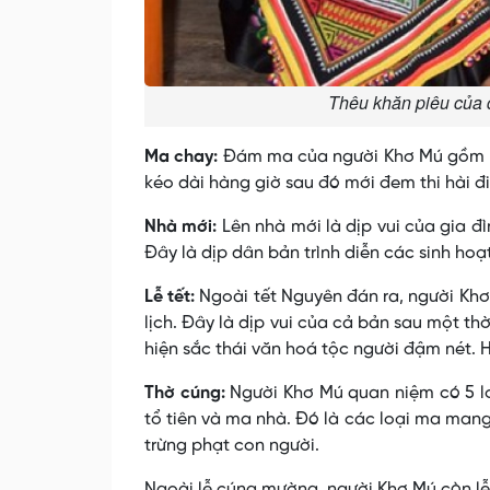
Thêu khăn piêu của 
Ma chay:
Ðám ma của người Khơ Mú gồm nhi
kéo dài hàng giờ sau đó mới đem thi hài đi
Nhà mới:
Lên nhà mới là dịp vui của gia đ
Ðây là dịp dân bản trình diễn các sinh ho
Lễ tết:
Ngoài tết Nguyên đán ra, người Khơ
lịch. Ðây là dịp vui của cả bản sau một t
hiện sắc thái văn hoá tộc người đậm nét. Họ
Thờ cúng:
Người Khơ Mú quan niệm có 5 lo
tổ tiên và ma nhà. Ðó là các loại ma mang
trừng phạt con người.
Ngoài lễ cúng mường, người Khơ Mú còn lễ 