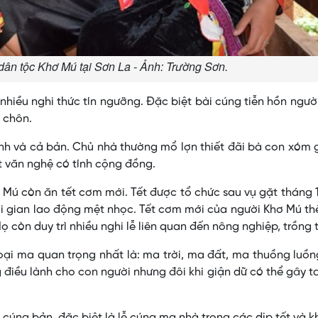
dân tộc Khơ Mú tại Sơn La - Ảnh: Trường Sơn.
ều nghi thức tín ngưỡng. Ðặc biệt bài cúng tiễn hồn ngườ
 chôn.
ình và cả bản. Chủ nhà thường mổ lợn thiết đãi bà con xóm 
ạt văn nghệ có tính cộng đồng.
 Mú còn ăn tết cơm mới. Tết được tổ chức sau vụ gặt tháng
hời gian lao động mệt nhọc. Tết cơm mới của người Khơ Mú th
 còn duy trì nhiều nghi lễ liên quan đến nông nghiệp, trồng t
ại ma quan trọng nhất là: ma trời, ma đất, ma thuồng luồ
 điều lành cho con người nhưng đôi khi giận dữ có thể gây t
cúng bản, đặc biệt là lễ cúng ma nhà trong các dịp tết và k