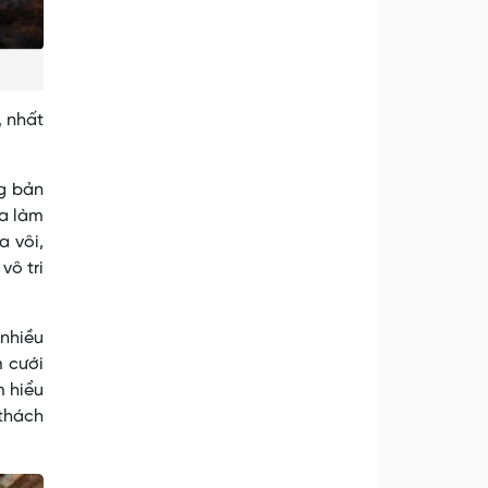
, nhất
g bản
ia làm
 vôi,
vô tri
 nhiều
m cưới
m hiểu
 thách