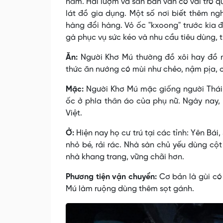
năm. Hái lượm và săn bắn vẫn có vai trò qu
lát đồ gia dụng. Một số nơi biết thêm ngh
hàng đổi hàng. Vỏ ốc "kxoong" trước kia đ
gà phục vụ sức kéo và nhu cầu tiêu dùng, 
Ăn:
Người Khơ Mú thường đồ xôi hay đồ n
thức ăn nướng có mùi như chẻo, nậm pịa, c
Mặc:
Người Khơ Mú mặc giống người Thái, 
ốc ở phía thân áo của phụ nữ. Ngày nay,
Việt.
Ở:
Hiện nay họ cư trú tại các tỉnh: Yên Bái
nhỏ bé, rải rác. Nhà sàn chủ yếu dùng cộ
nhà khang trang, vững chãi hơn.
Phương tiện vận chuyển:
Cơ bản là gùi có 
Mú làm ruộng dùng thêm sọt gánh.