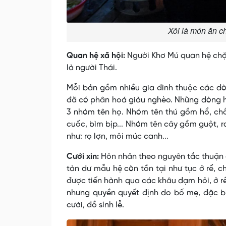
Xôi là món ăn c
Quan hệ xã hội:
Người Khơ Mú quan hệ chặt
là người Thái.
Mỗi bản gồm nhiều gia đình thuộc các dò
đã có phân hoá giàu nghèo. Những dòng họ
3 nhóm tên họ. Nhóm tên thú gồm hổ, chồ
cuốc, bìm bịp... Nhóm tên cây gồm guột, ra
như: rọ lợn, môi múc canh...
Cưới xin:
Hôn nhân theo nguyên tắc thuận c
tàn dư mẫu hệ còn tồn tại như tục ở rể, 
được tiến hành qua các khâu dạm hỏi, ở rể,
nhưng quyền quyết định do bố mẹ, đặc biệ
cưới, đồ sính lễ.