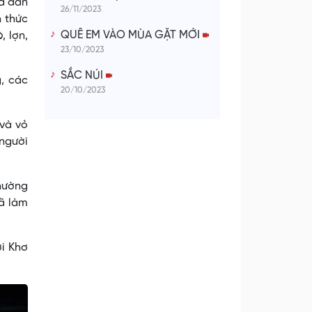
là đan
26/11/2023
h thức
QUÊ EM VÀO MÙA GẶT MỚI
, lợn,
23/10/2023
SẮC NÚI
, các
20/10/2023
 và vỏ
 người
thường
đã làm
ời Khơ