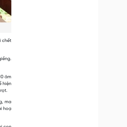
i chết
giềng.
 10 âm
ể hiện
rọt.
ng, ma
ai hoạ
hi con