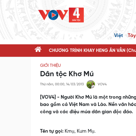
Việt
Tày
CHƯƠNG TRÌNH KHAY HENG ĂN VẰN (Chươ
GIỚI THIỆU
Dân tộc Khơ Mú
Thứ năm, 00:00, 14/03/2013
VOV4
[VOV4] - Người Khơ Mú là một trong những
bao gồm cả Việt Nam và Lào. Nền văn hóa 
công và các điệu múa dân gian độc đáo.
Tên tự gọi:
Kmụ, Kưm Mụ.