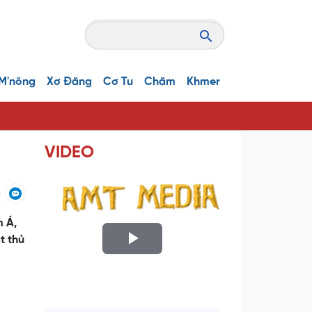
M'nông
Xơ Đăng
Cơ Tu
Chăm
Khmer
VIDEO
m Á,
t thủ
P
l