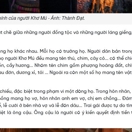
hính của người Khơ Mú - Ảnh: Thành Đạt.
 chẽ giữa những người đồng tộc và những người láng giềng
ng họ khác nhau. Mỗi họ có trưởng họ. Người dân bản tron
 người Khơ Mú đều mang tên thú, chim, cây cỏ... có thể ch
n, cầy hương... Nhóm tên chim gồm phượng hoàng đất, chìa
u đớn, dương xỉ, tỏi ... Ngoài ra còn một số họ mang tên vật 
hiếu, đặc biệt trong phạm vi một dòng họ. Trong hôn nhân,
chồng mang họ vợ, hôn nhân anh em vợ, chị em chồng... Ðá
 lễ cưới ở bên nhà vợ và lễ đón dâu... Trai gái được tự do tì
t là ông cậu. Ông cậu là người có ý kiến quyết định tiền