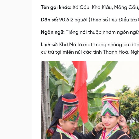
Tên gọi khác:
Xá Cẩu, Khạ Klẩu, Mãng Cẩu, 
Dân số:
90.612 người (Theo số liệu Điều tra
Ngôn ngữ:
Tiếng nói thuộc nhóm ngôn ngữ
Lịch sử:
Khơ Mú là một trong những cư dân 
cư trú tại miền núi các tỉnh Thanh Hoá, Ng