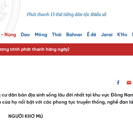
 - Nùng
Dao
Mông
Thái
Bahnar
Ê đê
Jarai
K'Ho
ng trình phát thanh hàng ngày)
 cư dân bản địa sinh sống lâu đời nhất tại khu vực Đông Na
của họ nổi bật với các phong tục truyền thống, nghề đan lá
NGƯỜI KHƠ MÚ