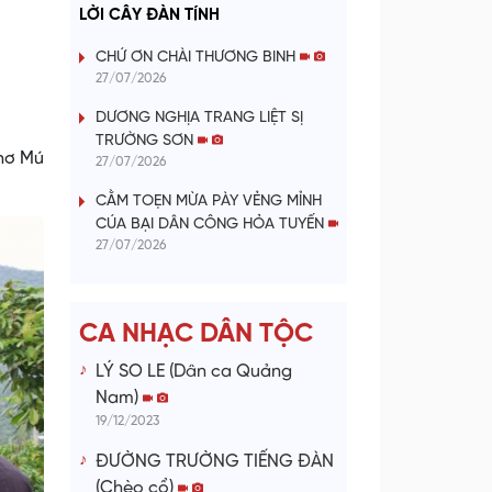
a
LỜI CÂY ĐÀN TÍNH
y
CHỨ ƠN CHÀI THƯƠNG BINH
27/07/2026
V
DƯƠNG NGHỊA TRANG LIỆT SỊ
TRƯỜNG SƠN
i
Khơ Mú
27/07/2026
d
CẰM TOẸN MỪA PÀY VẺNG MỈNH
CÚA BẠI DÂN CÔNG HỎA TUYẾN
e
27/07/2026
o
CA NHẠC DÂN TỘC
LÝ SO LE (Dân ca Quảng
Nam)
19/12/2023
ĐƯỜNG TRƯỜNG TIẾNG ĐÀN
(Chèo cổ)