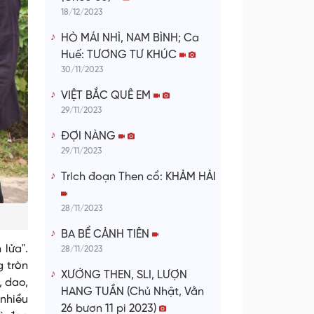
18/12/2023
HÒ MÁI NHÌ, NAM BÌNH; Ca
Huế: TƯƠNG TƯ KHÚC
30/11/2023
VIỆT BẮC QUÊ EM
29/11/2023
ĐỢI NÀNG
29/11/2023
Trích đoạn Then cổ: KHẢM HẢI
28/11/2023
BA BỂ CẢNH TIÊN
lửa".
28/11/2023
g tròn
XƯỚNG THEN, SLI, LƯỢN
, dao,
HANG TUẦN (Chủ Nhật, Vằn
 nhiều
26 bươn 11 pi 2023)