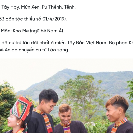
Tày Hạy, Mứn Xen, Pu Thềnh, Tềnh.
 53 dân tộc thiểu số 01/4/2019).
 Môn-Khơ Me (ngữ hệ Nam Á).
đã cư trú lâu đời nhất ở miền Tây Bắc Việt Nam. Bộ phận 
hệ An do chuyển cư từ Lào sang.