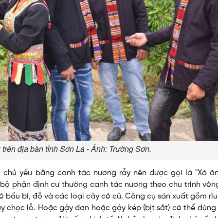
trên địa bàn tỉnh Sơn La - Ảnh: Trường Sơn.
 chủ yếu bằng canh tác nương rẫy nên được gọi là "Xá ăn 
, bộ phận định cư thường canh tác nương theo chu trình vòn
ó bầu bí, đỗ và các loại cây có củ. Công cụ sản xuất gồm rìu
ậy chọc lỗ. Hoặc gậy đơn hoặc gậy kép (bịt sắt) có thể dùng