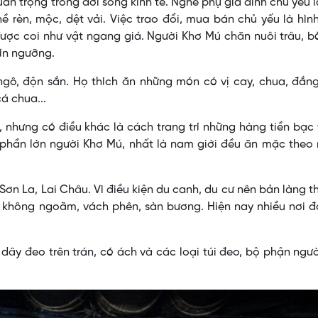
an trọng trong đời sống kinh tế. Nghề phụ gia đình chủ yếu 
ề rèn, mộc, dệt vải. Việc trao đổi, mua bán chủ yếu là hìn
ược coi như vật ngang giá. Người Khơ Mú chăn nuôi trâu, bò
tín ngưỡng.
gô, độn sắn. Họ thích ăn những món có vị cay, chua, đắng
á chua...
nhưng có điều khác là cách trang trí những hàng tiền bạc
 phần lớn người Khơ Mú, nhất là nam giới đều ăn mặc theo
, Sơn La, Lai Châu. Vì điều kiện du canh, du cư nên bản làng 
t không ngoãm, vách phên, sàn bương. Hiện nay nhiều nơi 
dây đeo trên trán, có ách và các loại túi đeo, bộ phận ngư