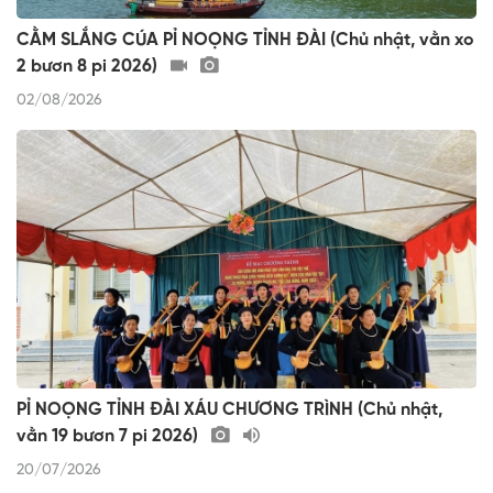
CẰM SLẮNG CÚA PỈ NOỌNG TỈNH ĐÀI (Chủ nhật, vằn xo
2 bươn 8 pi 2026)
02/08/2026
PỈ NOỌNG TỈNH ĐÀI XÁU CHƯƠNG TRÌNH (Chủ nhật,
vằn 19 bươn 7 pi 2026)
20/07/2026