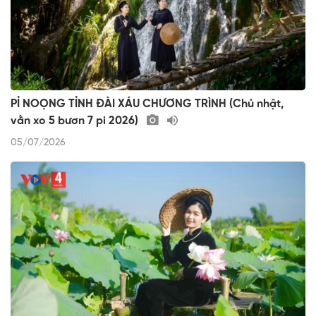
PỈ NOỌNG TỈNH ĐÀI XÁU CHƯƠNG TRÌNH (Chủ nhật,
vằn xo 5 bươn 7 pi 2026)
05/07/2026