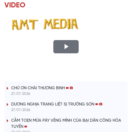
VIDEO
P
l
LỜI CÂY ĐÀN TÍNH
a
CHỨ ƠN CHÀI THƯƠNG BINH
y
27/07/2026
V
DƯƠNG NGHỊA TRANG LIỆT SỊ TRƯỜNG SƠN
27/07/2026
i
CẰM TOẸN MỪA PÀY VẺNG MỈNH CÚA BẠI DÂN CÔNG HỎA
TUYẾN