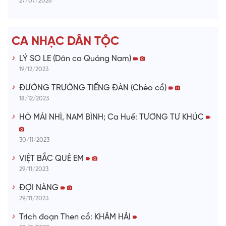
d
27/07/2026
e
CA NHẠC DÂN TỘC
o
LÝ SO LE (Dân ca Quảng Nam)
19/12/2023
ĐƯỜNG TRƯỜNG TIẾNG ĐÀN (Chèo cổ)
18/12/2023
HÒ MÁI NHÌ, NAM BÌNH; Ca Huế: TƯƠNG TƯ KHÚC
30/11/2023
VIỆT BẮC QUÊ EM
29/11/2023
ĐỢI NÀNG
29/11/2023
Trích đoạn Then cổ: KHẢM HẢI