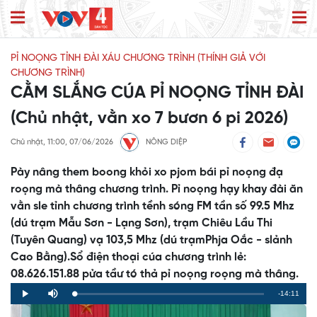
PỈ NOỌNG TỈNH ĐÀI XÁU CHƯƠNG TRÌNH (THÍNH GIẢ VỚI
CHƯƠNG TRÌNH)
CẰM SLẮNG CÚA PỈ NOỌNG TỈNH ĐÀI
(Chủ nhật, vằn xo 7 bươn 6 pi 2026)
Chủ nhật, 11:00, 07/06/2026
NÔNG DIỆP
Pày nâng them boong khỏi xo pjom bái pỉ noọng đạ
roọng mà thâng chương trình. Pỉ noọng hạy khay đài ăn
vằn sle tỉnh chương trình tềnh sóng FM tần số 99.5 Mhz
(dú trạm Mẫu Sơn - Lạng Sơn), trạm Chiêu Lầu Thi
(Tuyên Quang) vạ 103,5 Mhz (dú trạmPhja Oắc - slảnh
Cao Bằng).Sổ điện thoại cúa chương trình lẻ:
08.626.151.88 pửa tầư tó thả pỉ noọng roọng mà thâng.
Remaining
-14:11
Loaded
:
Progress
:
Play
Mute
0%
0%
Time