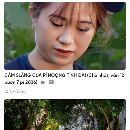
CẰM SLẮNG CÚA PỈ NOỌNG TỈNH ĐÀI (Chủ nhật, vằn 12
bươn 7 pi 2026)
12/07/2026