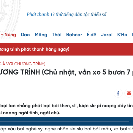
 - Nùng
Dao
Mông
Thái
Bahnar
Ê đê
Jarai
K'Ho
ng trình phát thanh hàng ngày)
GIẢ VỚI CHƯƠNG TRÌNH)
ƠNG TRÌNH (Chủ nhật, vằn xo 5 bươn 7 
bại lan nhằng phát bại bài then, sli, lượn sle pỉ noọng đảy tỉn
 noọng ngải tỉnh, ngải chứ.
cáp xáu bại nghệ sỵ, nghệ nhân sle slu bại bài mấư, xa bại sl