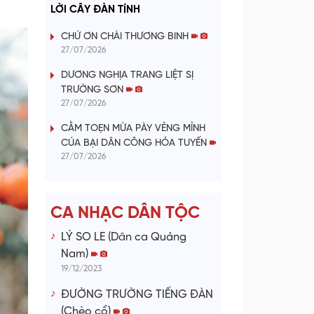
a
LỜI CÂY ĐÀN TÍNH
y
CHỨ ƠN CHÀI THƯƠNG BINH
27/07/2026
V
DƯƠNG NGHỊA TRANG LIỆT SỊ
TRƯỜNG SƠN
i
27/07/2026
d
CẰM TOẸN MỪA PÀY VẺNG MỈNH
CÚA BẠI DÂN CÔNG HỎA TUYẾN
e
27/07/2026
o
CA NHẠC DÂN TỘC
LÝ SO LE (Dân ca Quảng
Nam)
19/12/2023
ĐƯỜNG TRƯỜNG TIẾNG ĐÀN
(Chèo cổ)