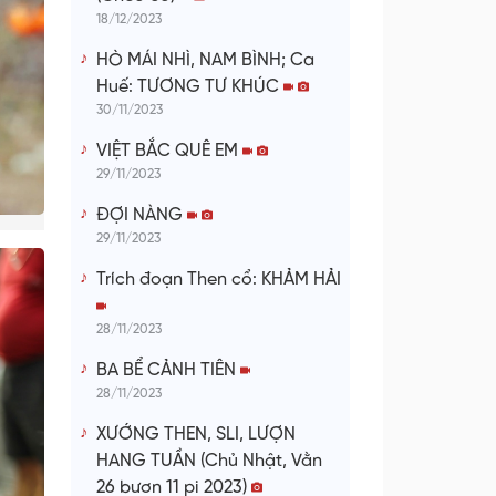
18/12/2023
HÒ MÁI NHÌ, NAM BÌNH; Ca
Huế: TƯƠNG TƯ KHÚC
30/11/2023
VIỆT BẮC QUÊ EM
29/11/2023
ĐỢI NÀNG
29/11/2023
Trích đoạn Then cổ: KHẢM HẢI
28/11/2023
BA BỂ CẢNH TIÊN
28/11/2023
XƯỚNG THEN, SLI, LƯỢN
HANG TUẦN (Chủ Nhật, Vằn
26 bươn 11 pi 2023)