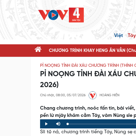
Việt
Tày
CHƯƠNG TRÌNH KHAY HENG ĂN VẰN (Chươ
PỈ NOỌNG TỈNH ĐÀI XÁU CHƯƠNG TRÌNH (THÍNH 
PỈ NOỌNG TỈNH ĐÀI XÁU CHƯ
2026)
Chủ nhật, 08:00, 05/07/2026
HOÀNG HIỀN
Chang chương trình, noỏc fấn tin, bài viểt, 
pền lừ mjày khảm cằm Tày, vàm Nùng sle pỉ
Loaded
:
Progress
:
Play
Mute
0%
0%
Slì tó nả, chương trình tiểng Tày, Nùng sẹ 