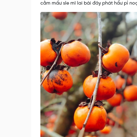
cằm mấư sle mì lai bài đây phát hẩư pỉ noọ