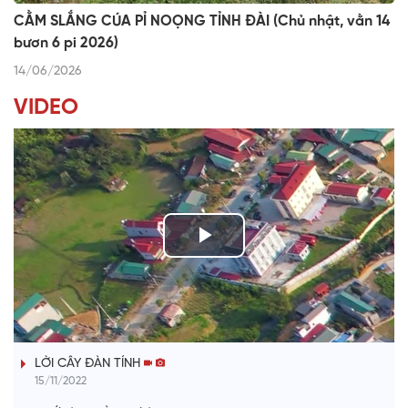
CẰM SLẮNG CÚA PỈ NOỌNG TỈNH ĐÀI (Chủ nhật, vằn 14
bươn 6 pi 2026)
14/06/2026
VIDEO
P
l
TIẾNG TÍNH QUÊ HƯƠNG
a
LỜI CÂY ĐÀN TÍNH
y
15/11/2022