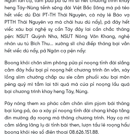
Ngân lẩn cạ, tẳm pửa pả tó mì slì hết chương trình khay
heng Tày-Nùng tềnh sóng đài Việt Bắc (lăng mà pả tẻo
hết viểc dú Đài PT-TH Thái Nguyên, cà này lẻ Báo vạ
PTTH Thái Nguyên vạ mà chải hưu dú nẩy), pả đảy hết
viểc xáu bại nghệ sỵ cần Tày đảy lai cần chắc thâng
pện: NSƯT Quỳnh Nha, NSƯT Nông Văn Khang, nghệ
nhân ưu tú Bích Thu... xường slì chứ điếp thâng bại vằn
hết viểc dú nẩy, pả Ngân cạ pện nẩy:
Boong khỏi chăn slim phông pửa pỉ noọng tỉnh đài slắng
cằm đây hẩư bại pỉ noọng hết chương trình ăn vằn, xày
lồng slim chướng chắp au sle cằm phuối xáu bại mòn
pèng quỷ mì tẳm lai tởi quá mà cúa pỉ noọng lầu quá
bại chương trình khay heng Tày, Nùng.
Pày nâng them xo phác cằm chăn slim pjom bái thâng
bại lùng pả, áo a xày pỉ noọng tỉnh đài chang khóp tằng
đin mường đạ roọng mà thâng chương trình. Hạy cạ mì
cằm slắng lăng lụ ái tỉnh bài then, lượn tầư lẻ roọng hẩư
boong khỏi rèo sổ điện thoại 08.626.151.88.