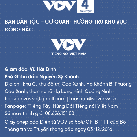
BAN DÂN TỘC - CƠ QUAN THƯỜNG TRÚ KHU VỰC
ĐÔNG BẮC
Giám đốc: Vũ Hải Định
Phó Giám đốc: Nguyễn Sỹ Khánh
Địa chỉ: khu C, khu đô thị Cao Xanh, Hà Khánh B, Phường
Cao Xanh, thành phố Hạ Long, tỉnh Quảng Ninh
toasoanvov.vn@gmail.com | toasoan@vovnews.vn
Fanpage: "Tiếng Tày-Nùng Đài Tiếng nói Việt Nam"
Số máy thính giả: 08.626.151.88
Giấy phép báo Điện tử VOV số 564/GP-BTTTT của Bộ
Thông tin và Truyền thông cấp ngày 03/12/2016