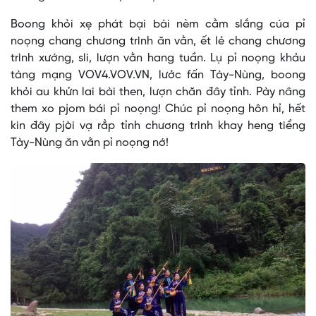
Boong khỏi xẹ phát bại bài nèm cằm slắng cúa pỉ
noọng chang chương trình ăn vằn, ết lẻ chang chương
trình xướng, sli, lượn vằn hang tuần. Lụ pỉ noọng khảu
tàng mạng VOV4.VOV.VN, lưởc fấn Tày-Nùng, boong
khỏi au khửn lai bài then, lượn chăn đây tỉnh. Pày nâng
them xo pjom bái pỉ noọng! Chúc pỉ noọng hôn hỉ, hết
kin đây pjòi vạ rẳp tỉnh chương trình khay heng tiểng
Tày-Nùng ăn vằn pỉ noọng nớ!