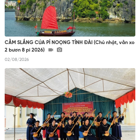
CẰM SLẮNG CÚA PỈ NOỌNG TỈNH ĐÀI (Chủ nhật, vằn xo
2 bươn 8 pi 2026)
02/08/2026