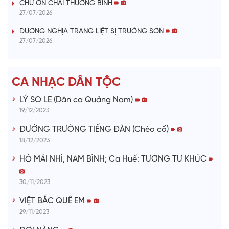
V
CHỨ ƠN CHÀI THƯƠNG BINH
27/07/2026
i
DƯƠNG NGHỊA TRANG LIỆT SỊ TRƯỜNG SƠN
27/07/2026
d
e
CA NHẠC DÂN TỘC
o
LÝ SO LE (Dân ca Quảng Nam)
19/12/2023
ĐƯỜNG TRƯỜNG TIẾNG ĐÀN (Chèo cổ)
18/12/2023
HÒ MÁI NHÌ, NAM BÌNH; Ca Huế: TƯƠNG TƯ KHÚC
30/11/2023
VIỆT BẮC QUÊ EM
29/11/2023