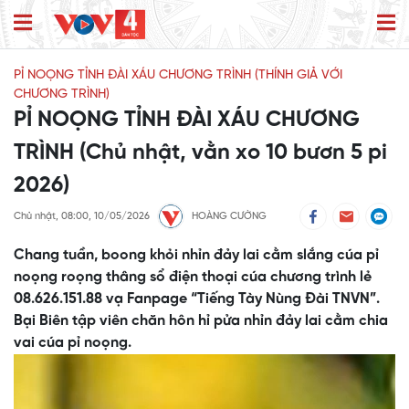
PỈ NOỌNG TỈNH ĐÀI XÁU CHƯƠNG TRÌNH (THÍNH GIẢ VỚI
CHƯƠNG TRÌNH)
PỈ NOỌNG TỈNH ĐÀI XÁU CHƯƠNG
TRÌNH (Chủ nhật, vằn xo 10 bươn 5 pi
2026)
Chủ nhật, 08:00, 10/05/2026
HOÀNG CƯỜNG
Chang tuần, boong khỏi nhỉn đảy lai cằm slắng cúa pỉ
noọng roọng thâng sổ điện thoại cúa chương trình lẻ
08.626.151.88 vạ Fanpage “Tiếng Tày Nùng Đài TNVN”.
Bại Biên tập viên chăn hôn hỉ pửa nhỉn đảy lai cằm chia
vai cúa pỉ noọng.