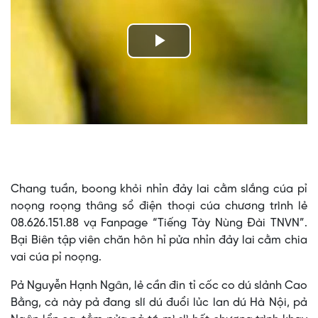
Play
Video
Chang tuần, boong khỏi nhỉn đảy lai cằm slắng cúa pỉ
noọng roọng thâng sổ điện thoại cúa chương trình lẻ
08.626.151.88 vạ Fanpage “Tiếng Tày Nùng Đài TNVN”.
Bại Biên tập viên chăn hôn hỉ pửa nhỉn đảy lai cằm chia
vai cúa pỉ noọng.
Pả Nguyễn Hạnh Ngân, lẻ cần đin tỉ cốc co dú slảnh Cao
Bằng, cà này pả đang slí dú đuổi lủc lan dú Hà Nội, pả