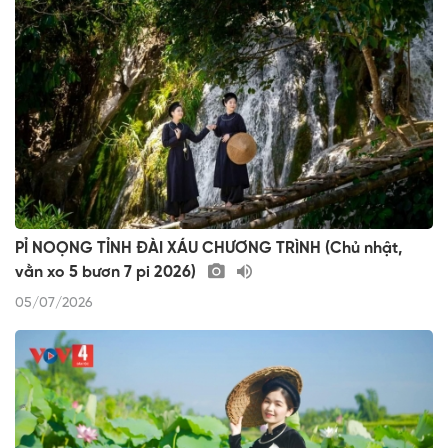
PỈ NOỌNG TỈNH ĐÀI XÁU CHƯƠNG TRÌNH (Chủ nhật,
vằn xo 5 bươn 7 pi 2026)
05/07/2026