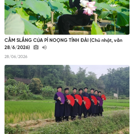
CẰM SLẮNG CÚA PỈ NOỌNG TỈNH ĐÀI (Chủ nhật, vằn
28/6/2026)
28/06/2026