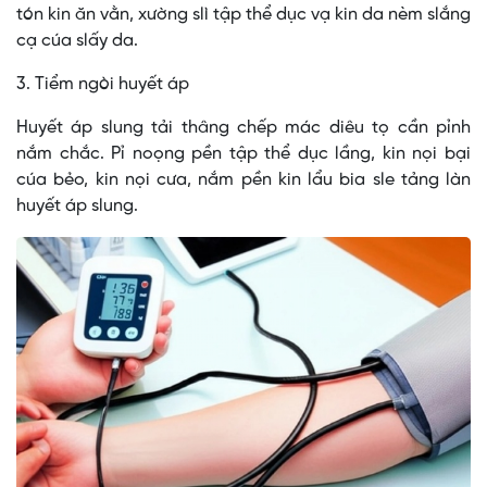
tón kin ăn vằn, xường slì tập thể dục vạ kin da nèm slắng
cạ cúa slấy da.
3. Tiểm ngòi huyết áp
Huyết áp slung tải thâng chếp mác diêu tọ cần pỉnh
nắm chắc. Pỉ noọng pền tập thể dục lầng, kin nọi bại
cúa bẻo, kin nọi cưa, nắm pền kin lẩu bia sle tảng làn
huyết áp slung.