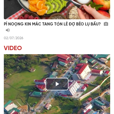
PỈ NOỌNG KIN MÁC TANG TÓN LẺ ĐỢ BẺO LỤ BẤU?
02/07/2026
VIDEO
P
l
TIẾNG TÍNH QUÊ HƯƠNG
a