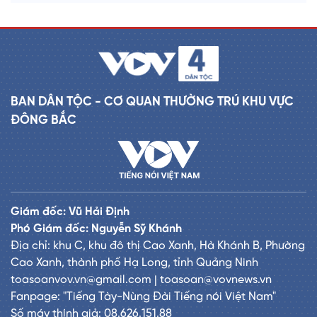
BAN DÂN TỘC - CƠ QUAN THƯỜNG TRÚ KHU VỰC
ĐÔNG BẮC
Giám đốc: Vũ Hải Định
Phó Giám đốc: Nguyễn Sỹ Khánh
Địa chỉ: khu C, khu đô thị Cao Xanh, Hà Khánh B, Phường
Cao Xanh, thành phố Hạ Long, tỉnh Quảng Ninh
toasoanvov.vn@gmail.com | toasoan@vovnews.vn
Fanpage: "Tiếng Tày-Nùng Đài Tiếng nói Việt Nam"
Số máy thính giả: 08.626.151.88