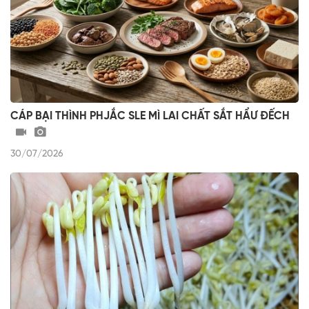
CÁP BẠI THÌNH PHJẮC SLE MÌ LAI CHẤT SẮT HẨƯ ĐẾCH
30/07/2026