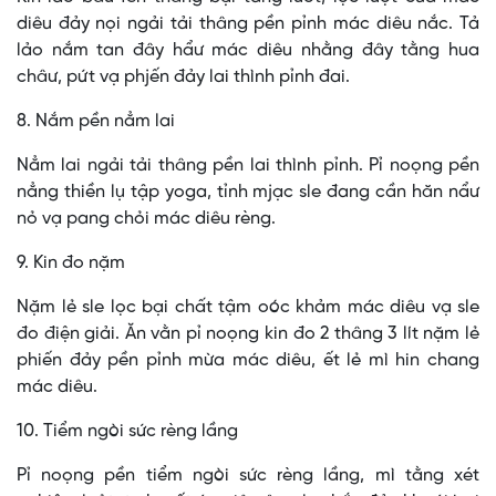
diêu đảy nọi ngải tải thâng pền pỉnh mác diêu nắc. Tả
lảo nắm tan đây hẩư mác diêu nhằng đây tằng hua
châư, pứt vạ phjến đảy lai thình pỉnh đai.
8. Nắm pền nẳm lai
Nẳm lai ngải tải thâng pền lai thình pỉnh. Pỉ noọng pền
nẳng thiền lụ tập yoga, tỉnh mjạc sle đang cần hăn nẩư
nỏ vạ pang chỏi mác diêu rèng.
9. Kin đo nặm
Nặm lẻ sle lọc bại chất tậm oóc khảm mác diêu vạ sle
đo điện giải. Ăn vằn pỉ noọng kin đo 2 thâng 3 lít nặm lẻ
phiến đảy pền pỉnh mừa mác diêu, ết lẻ mì hin chang
mác diêu.
10. Tiểm ngòi sức rèng lầng
Pỉ noọng pền tiểm ngòi sức rèng lầng, mì tằng xét