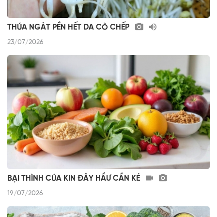
THÚA NGẢT PỀN HẾT DA CÒ CHẾP
23/07/2026
BẠI THÌNH CÚA KIN ĐÂY HẨƯ CẦN KÉ
19/07/2026