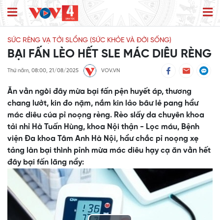
SỨC RÈNG VẠ TỞI SLỔNG (SỨC KHỎE VÀ ĐỜI SỐNG)
BẠI FẤN LÈO HẾT SLE MÁC DIÊU RÈNG
Thứ năm, 08:00, 21/08/2025
VOV.VN
Ăn vằn ngòi đây mừa bại fấn pện huyết áp, thương
chang lưởt, kin đo nặm, nắm kin lảo bâư lẻ pang hẩư
mác diêu cúa pỉ noọng rèng. Rèo slấy da chuyên khoa
tải nhỉ Hà Tuấn Hùng, khoa Nội thận - Lọc máu, Bệnh
viện Đa khoa Tâm Anh Hà Nội, hẩư chắc pỉ noọng xẹ
tảng làn bại thình pỉnh mừa mác diêu hạy cạ ăn vằn hết
đây bại fấn lăng nẩy: