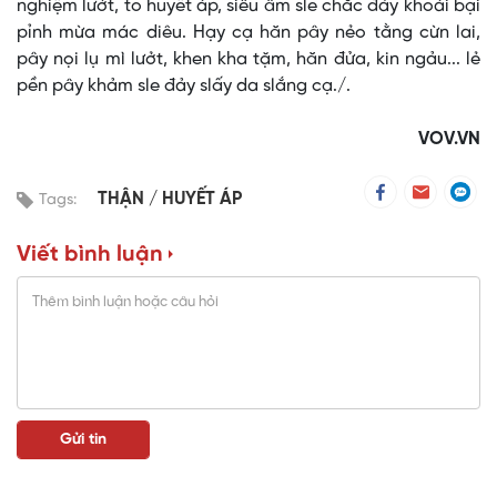
nghiệm lưởt, to huyết áp, siêu âm sle chắc đảy khoái bại
pỉnh mừa mác diêu. Hạy cạ hăn pây nẻo tằng cừn lai,
pây nọi lụ mì lưởt, khen kha tặm, hăn đửa, kin ngảu... lẻ
pền pây khảm sle đảy slấy da slắng cạ./.
VOV.VN
THẬN
HUYẾT ÁP
Tags:
Viết bình luận