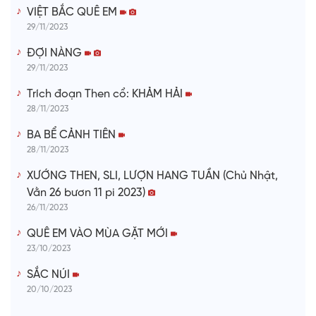
VIỆT BẮC QUÊ EM
29/11/2023
ĐỢI NÀNG
29/11/2023
Trích đoạn Then cổ: KHẢM HẢI
28/11/2023
BA BỂ CẢNH TIÊN
28/11/2023
XƯỚNG THEN, SLI, LƯỢN HANG TUẦN (Chủ Nhật,
Vằn 26 bươn 11 pi 2023)
26/11/2023
QUÊ EM VÀO MÙA GẶT MỚI
23/10/2023
SẮC NÚI
20/10/2023