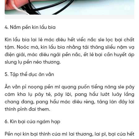
4. Nắm pền kin lẩu bia
Kin lẩu bia lai lẻ mác diêu hết viểc nắc sle lọc bại chất
tậm. Noỏc mà, kin lẩu bia nhằng tải thâng sliểu nặm vạ
điện giải, mác diêu ngải pền nắc, ết lẻ bại cần huyết áp
slung lụ pền nẻo thương.
5. Tập thể dục ăn vằn
Ăn vằn pỉ noọng pền mì quạng puốn tiểng nâng sle pây
càm kha lụ pây tẻ, pây lòi, pang hẩư lưởt luây lầng
chang đang, pang hẩư mác diêu rèng, tảng làn đảy lai
thình pỉnh đai them.
6. Kin bại cúa ngám hạp
Pền nọi kin bại thình cúa mì lai thương, lai pì, bại cúa hết