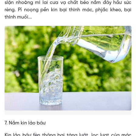
slặn nhoòng mì lai cưa vạ chất bẻo nắm đây hẩư sức
rèng. Pỉ noọng pền kin bại thình mác, phjắc kheo, bại
thình muối...
7. Nắm kin lảo bâư
Kin lảo bâư fèn thâng bại tàng lưởt, lọc lượt cúa mác