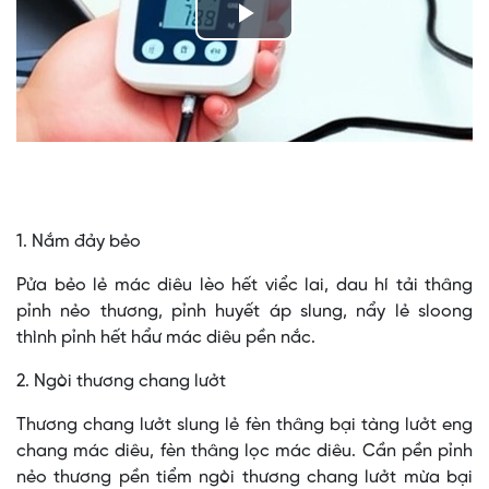
Play
Video
1. Nắm đảy bẻo
Pửa bẻo lẻ mác diêu lèo hết viểc lai, dau hí tải thâng
pỉnh nẻo thương, pỉnh huyết áp slung, nẩy lẻ sloong
thình pỉnh hết hẩư mác diêu pền nắc.
2. Ngòi thương chang lưởt
Thương chang lưởt slung lẻ fèn thâng bại tàng lưởt eng
chang mác diêu, fèn thâng lọc mác diêu. Cần pền pỉnh
nẻo thương pền tiểm ngòi thương chang lưởt mừa bại