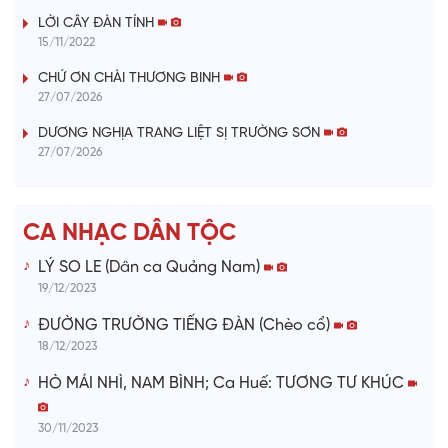
LỜI CÂY ĐÀN TÍNH
y
15/11/2022
V
CHỨ ƠN CHÀI THƯƠNG BINH
27/07/2026
i
DƯƠNG NGHỊA TRANG LIỆT SỊ TRƯỜNG SƠN
27/07/2026
d
e
CA NHẠC DÂN TỘC
o
LÝ SO LE (Dân ca Quảng Nam)
19/12/2023
ĐƯỜNG TRƯỜNG TIẾNG ĐÀN (Chèo cổ)
18/12/2023
HÒ MÁI NHÌ, NAM BÌNH; Ca Huế: TƯƠNG TƯ KHÚC
30/11/2023