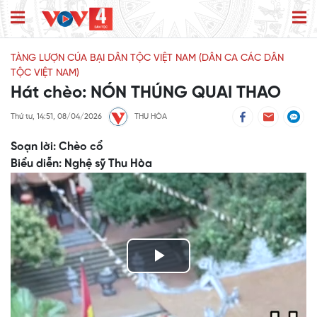
TÀNG LƯỢN CÚA BẠI DÂN TỘC VIỆT NAM (DÂN CA CÁC DÂN
TỘC VIỆT NAM)
Hát chèo: NÓN THÚNG QUAI THAO
Thứ tư, 14:51, 08/04/2026
THU HÒA
Soạn lời: Chèo cổ
Biểu diễn: Nghệ sỹ Thu Hòa
Play
Video