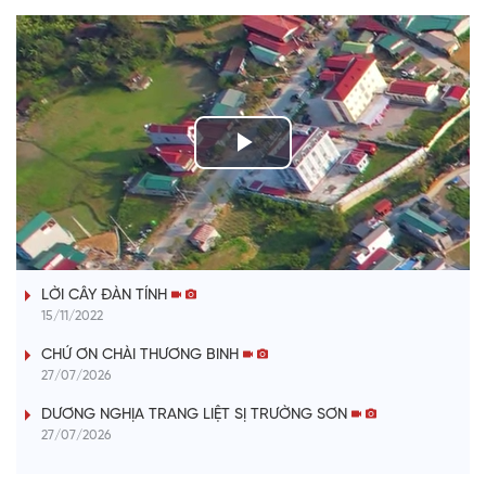
P
l
TIẾNG TÍNH QUÊ HƯƠNG
a
LỜI CÂY ĐÀN TÍNH
y
15/11/2022
V
CHỨ ƠN CHÀI THƯƠNG BINH
27/07/2026
i
DƯƠNG NGHỊA TRANG LIỆT SỊ TRƯỜNG SƠN
27/07/2026
d