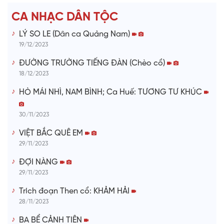
e
CA NHẠC DÂN TỘC
o
LÝ SO LE (Dân ca Quảng Nam)
19/12/2023
ĐƯỜNG TRƯỜNG TIẾNG ĐÀN (Chèo cổ)
18/12/2023
HÒ MÁI NHÌ, NAM BÌNH; Ca Huế: TƯƠNG TƯ KHÚC
30/11/2023
VIỆT BẮC QUÊ EM
29/11/2023
ĐỢI NÀNG
29/11/2023
Trích đoạn Then cổ: KHẢM HẢI
28/11/2023
BA BỂ CẢNH TIÊN