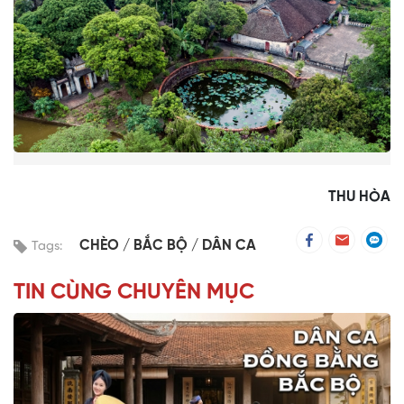
THU HÒA
CHÈO
BẮC BỘ
DÂN CA
Tags:
TIN CÙNG CHUYÊN MỤC