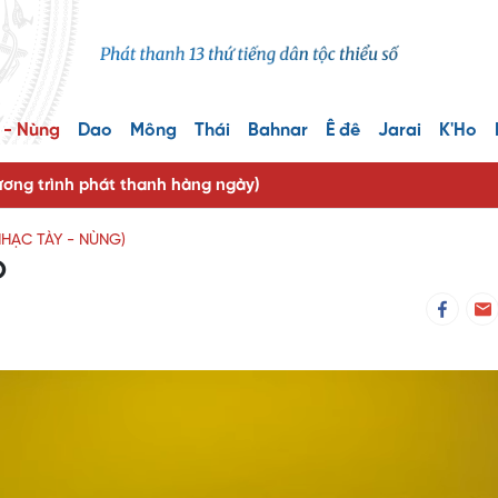
 - Nùng
Dao
Mông
Thái
Bahnar
Ê đê
Jarai
K'Ho
ng trình phát thanh hàng ngày)
 NHẠC TÀY - NÙNG)
O