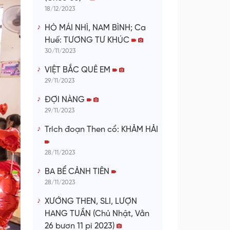
18/12/2023
HÒ MÁI NHÌ, NAM BÌNH; Ca
Huế: TƯƠNG TƯ KHÚC
30/11/2023
VIỆT BẮC QUÊ EM
29/11/2023
ĐỢI NÀNG
29/11/2023
Trích đoạn Then cổ: KHẢM HẢI
28/11/2023
BA BỂ CẢNH TIÊN
28/11/2023
XƯỚNG THEN, SLI, LƯỢN
HANG TUẦN (Chủ Nhật, Vằn
26 bươn 11 pi 2023)