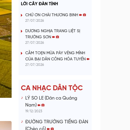
a
LỜI CÂY ĐÀN TÍNH
y
CHỨ ƠN CHÀI THƯƠNG BINH
27/07/2026
V
DƯƠNG NGHỊA TRANG LIỆT SỊ
TRƯỜNG SƠN
i
27/07/2026
d
CẰM TOẸN MỪA PÀY VẺNG MỈNH
CÚA BẠI DÂN CÔNG HỎA TUYẾN
e
27/07/2026
o
CA NHẠC DÂN TỘC
LÝ SO LE (Dân ca Quảng
Nam)
19/12/2023
ĐƯỜNG TRƯỜNG TIẾNG ĐÀN
(Chèo cổ)