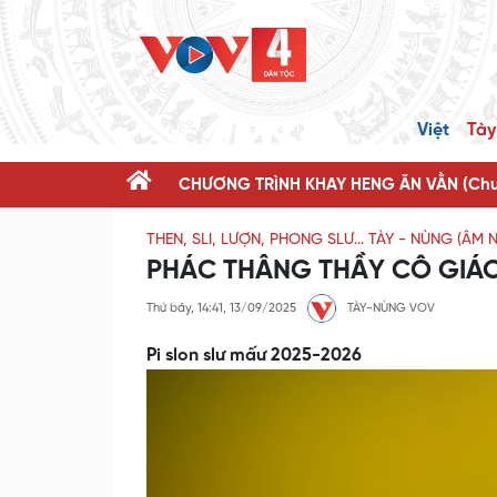
Việt
Tày
CHƯƠNG TRÌNH KHAY HENG ĂN VẰN (Chươ
THEN, SLI, LƯỢN, PHONG SLƯ... TÀY - NÙNG (ÂM
PHÁC THÂNG THẦY CÔ GIÁ
Thứ bảy, 14:41, 13/09/2025
TÀY-NÙNG VOV
Pi slon slư mấư 2025-2026