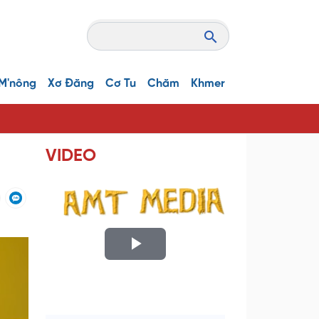
M'nông
Xơ Đăng
Cơ Tu
Chăm
Khmer
VIDEO
P
l