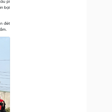
xáu pỉ
ăn bại
n đét
lắm.