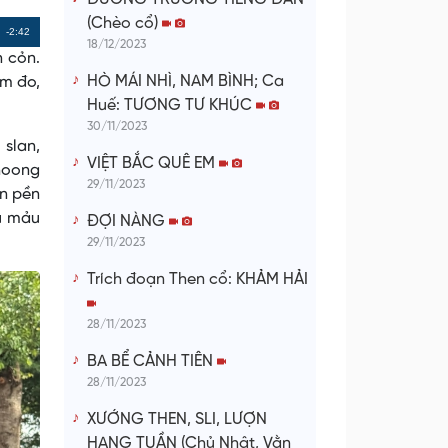
(Chèo cổ)
Remaining
-2:42
18/12/2023
 cỏn.
Time
HÒ MÁI NHÌ, NAM BÌNH; Ca
ím đo,
Huế: TƯƠNG TƯ KHÚC
30/11/2023
 slan,
VIỆT BẮC QUÊ EM
hoong
29/11/2023
ăn pền
u mảu
ĐỢI NÀNG
29/11/2023
Trích đoạn Then cổ: KHẢM HẢI
28/11/2023
BA BỂ CẢNH TIÊN
28/11/2023
XƯỚNG THEN, SLI, LƯỢN
HANG TUẦN (Chủ Nhật, Vằn