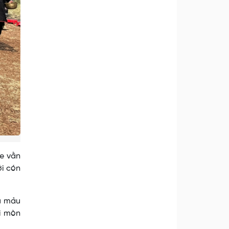
le vằn
ởi cón
u mảu
ại mòn