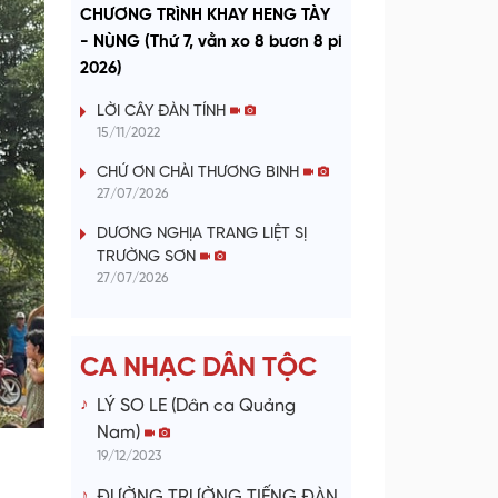
a
CHƯƠNG TRÌNH KHAY HENG TÀY
- NÙNG (Thứ 7, vằn xo 8 bươn 8 pi
y
2026)
V
LỜI CÂY ĐÀN TÍNH
15/11/2022
i
CHỨ ƠN CHÀI THƯƠNG BINH
27/07/2026
d
DƯƠNG NGHỊA TRANG LIỆT SỊ
e
TRƯỜNG SƠN
27/07/2026
o
CA NHẠC DÂN TỘC
LÝ SO LE (Dân ca Quảng
Nam)
19/12/2023
ĐƯỜNG TRƯỜNG TIẾNG ĐÀN