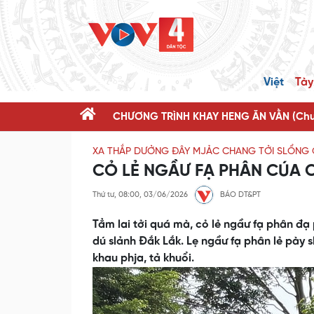
Việt
Tày
CHƯƠNG TRÌNH KHAY HENG ĂN VẰN (Chươ
XA THẮP DƯỞNG ĐÂY MJẢC CHANG TỞI SLỔNG C
CỎ LẺ NGẦƯ FẠ PHÂN CÚA C
Thứ tư, 08:00, 03/06/2026
BÁO DT&PT
Tẳm lai tởi quá mà, cỏ lẻ ngầư fạ phân đạ
dú slảnh Đắk Lắk. Lẹ ngầư fạ phân lẻ pày s
khau phja, tả khuổi.