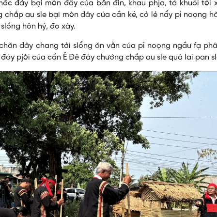
ắc đảy bại mòn đây cúa bân đin, khau phja, tả khuổi tói 
chắp au sle bại mòn đây cúa cần ké, cỏ lẻ nẩy pỉ noọng h
slổng hôn hỷ, đo xày.
chăn đây chang tởi slổng ăn vằn cúa pỉ noọng ngầư fạ phâ
 đây pjòi cúa cần Ê Đê đảy chướng chắp au sle quá lai pan s