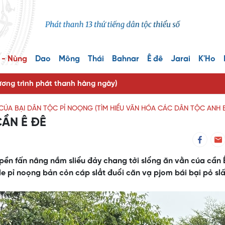
 - Nùng
Dao
Mông
Thái
Bahnar
Ê đê
Jarai
K'Ho
ng trình phát thanh hàng ngày)
ÚA BẠI DÂN TỘC PỈ NOỌNG (TÌM HIỂU VĂN HÓA CÁC DÂN TỘC ANH 
ẦN Ê ĐÊ
 pền fấn nâng nắm sliểu đảy chang tởi slổng ăn vằn cúa cần 
le pỉ noọng bản cỏn cáp slẳt đuổi căn vạ pjom bái bại pỏ slấ