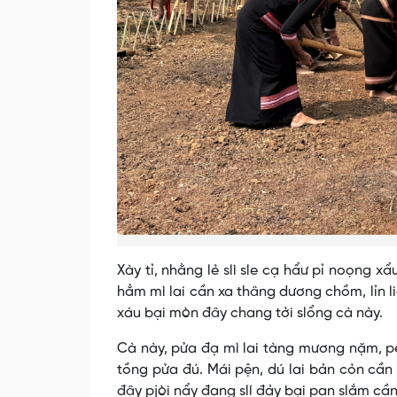
Xày tỉ, nhằng lẻ slì sle cạ hẩư pỉ noọng 
hẳm mì lai cần xa thâng dương chồm, lỉn 
xáu bại mòn đây chang tởi slổng cà này.
Cà này, pửa đạ mì lai tàng mương nặm, p
tồng pửa đú. Mái pện, dú lai bản cỏn cần
đây pjòi nẩy đang slí đảy bại pan slắm cầ