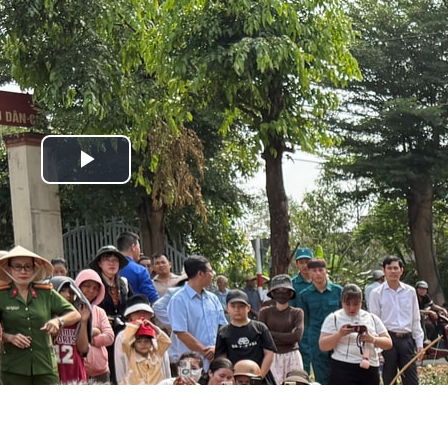
Play
Video