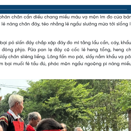
m phân chăn cẩn diếu chang miều mảu vạ mòn ím đo cúa bản
 lẻ nâng chăn đây, tẻo nhằng lẻ ngầư slưởng mừa tởi slổng 
bại pỏ slấn đảy chắp xặp đây đo mì tằng lẩu cần, cáy, khẩu
 đông phja. Pửa pan lẹ đảy có cốc lẻ heng tổng, heng c
y chăn sliêng liềng. Lăng fấn mo pài, slấy nẳm khẩu vạ p
nẳm bại muối fẻ tầu đú, phác mòn ngầư ngoòng pi nâng miề