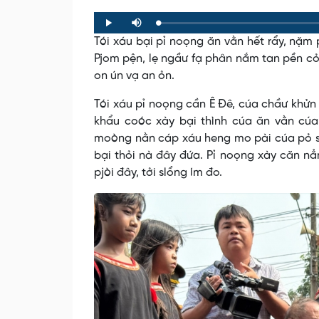
Loaded
:
Progress
:
Play
Mute
0%
0%
Tói xáu bại pỉ noọng ăn vằn hết rẩy, nặ
Pjom pện, lẹ ngầư fạ phân nắm tan pền cỏ
on ún vạ an ỏn.
Tói xáu pỉ noọng cần Ê Đê, cúa chầư khửn 
khẩu coóc xày bại thình cúa ăn vằn cúa
moòng nằn cáp xáu heng mo pài cúa pỏ slấ
bại thỏi nà đây đứa. Pỉ noọng xày căn 
pjòi đây, tởi slổng ím đo.