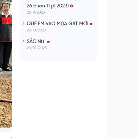
26 bươn 11 pi 2023)
26/11/2023
QUÊ EM VÀO MÙA GẶT MỚI
23/10/2023
SẮC NÚI
20/10/2023