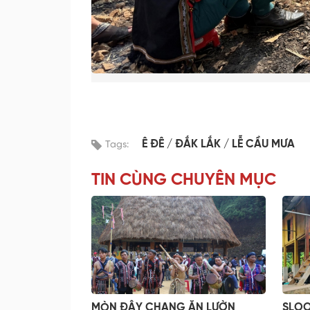
Ê ĐÊ
ĐẮK LẮK
LỄ CẦU MƯA
Tags:
TIN CÙNG CHUYÊN MỤC
MÒN ĐÂY CHANG ĂN LƯỜN
SLOO