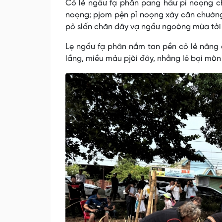
Cỏ lẻ ngầư fạ phân pang hẩư pỉ noọng ch
noọng; pjom pện pỉ noọng xày căn chướng 
pỏ slấn chăn đây vạ ngầư ngoòng mừa tởi 
Lẹ ngầư fạ phân nắm tan pền cỏ lẻ nâng 
lầng, miều mảu pjòi đây, nhằng lẻ bại mòn