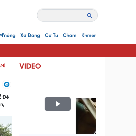
M'nông
Xơ Đăng
Cơ Tu
Chăm
Khmer
VIDEO
EM)
Ê Đê
n,
P
l