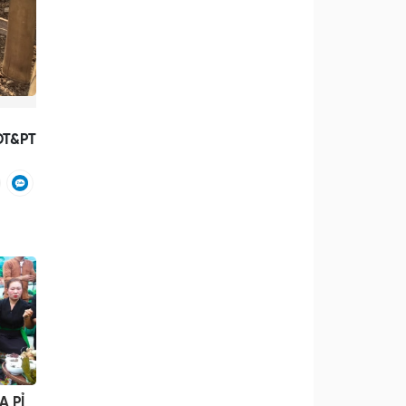
DT&PT
A PỈ