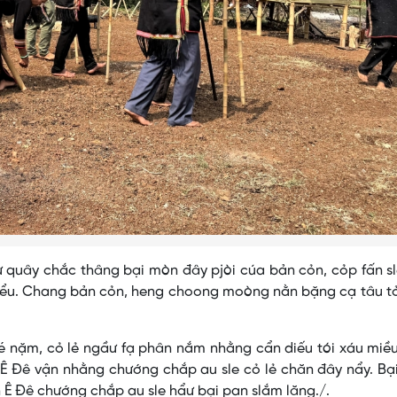
xẩư quây chắc thâng bại mòn đây pjòi cúa bản cỏn, cỏp fấn s
liểu. Chang bản cỏn, heng choong moòng nằn bặng cạ tâu t
é nặm, cỏ lẻ ngầư fạ phân nắm nhằng cẩn diếu tói xáu miề
 Ê Đê vận nhằng chướng chắp au sle cỏ lẻ chăn đây nẩy. B
n Ê Đê chướng chắp au sle hẩư bại pan slắm lăng./.