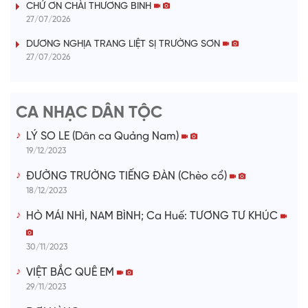
V
CHỨ ƠN CHÀI THƯƠNG BINH
27/07/2026
i
DƯƠNG NGHỊA TRANG LIỆT SỊ TRƯỜNG SƠN
27/07/2026
d
e
CA NHẠC DÂN TỘC
o
LÝ SO LE (Dân ca Quảng Nam)
19/12/2023
ĐƯỜNG TRƯỜNG TIẾNG ĐÀN (Chèo cổ)
18/12/2023
HÒ MÁI NHÌ, NAM BÌNH; Ca Huế: TƯƠNG TƯ KHÚC
30/11/2023
VIỆT BẮC QUÊ EM
29/11/2023