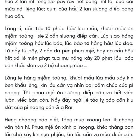
hưa 2 lan mì rèng sle pây rẩy hết công, mì lai cúa cái
mừa nả liệng lủc; cụm cừa hẩư 2 lan slương điếp pang
hưa căn.
Lăng tỉ, cần tâu tó phác hẩư lùa mấư, khươi mấư ăn
mjằm toòng- sle 2 cần slương điếp căn. Lủc slao hảng
mjằm toòng hẩư lủc báo, lủc báo tó hảng hẩư lủc slao.
Tứ nẩy tò pây, 2 cần đạ pền phua mjề, hạy cạ cần hâư
hết xá lẻ mẻn phạt tua mu nâng xày 20 phét lẩu, pác
cân khẩu slan vạ 2 bộ choong nào …
Lăng lẹ hảng mjằm toòng, khươi mấư lùa mấư xày kin
ben khẩu lèng, kin lẩu cần vạ nhỉn bại cằm chúc cúa pỉ
noọng. Tôi phua mjề ón slương điếp căn vạ hết viểc
lườn, viểc bản cỏn. Nẩy đảy ngòi lẻ tảo lỵ cáp căn kiu
slẳt cúa pỉ noọng cần Gia Rai.
Heng choong nảo niểt, tàng mủa xoang lẻo lít chang
vằn hôn hỉ. Phua mjề ón xỉnh pỉ noọng, khéc thâng pan
lẩu chà xày kin nựa phjắc, kin lẩu cần vạ mủa đuổi căn.