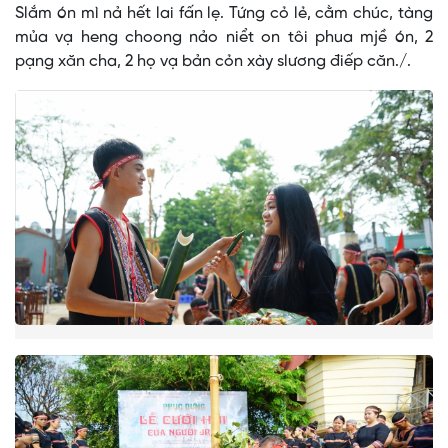
Slắm ón mì nả hết lai fấn lẹ. Tứng cỏ lẻ, cằm chúc, tàng
mủa vạ heng choong nảo niểt on tôi phua mjề ón, 2
pạng xăn cha, 2 họ vạ bản cỏn xày slương điếp căn./.