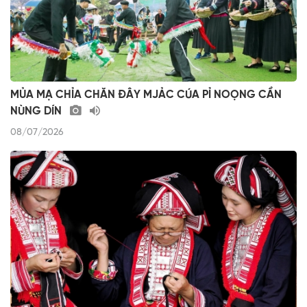
MỦA MẠ CHỈA CHĂN ĐÂY MJẢC CÚA PỈ NOỌNG CẦN
NÙNG DÍN
08/07/2026