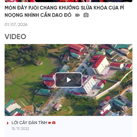
MÒN ĐÂY PJÒI CHANG KHƯỞNG SLỬA KHÓA CÚA PỈ
NOỌNG NHÌNH CẦN DAO ĐỎ
01/07/2026
VIDEO
P
l
TIẾNG TÍNH QUÊ HƯƠNG
a
LỜI CÂY ĐÀN TÍNH
y
15/11/2022