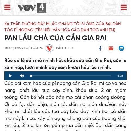
XA THẮP DƯỞNG ĐÂY MJẢC CHANG TỞI SLỔNG CÚA BẠI DÂN
TỘC PỈ NOỌNG (TÌM HIỂU VĂN HÓA CÁC DÂN TỘC ANH EM)
PAN LẦU CHÀ CÚA CẦN GIA RAI
Thứ tư, 09:27, 06/05/2026
BÁO DT&PT
Rèo cỏ lẻ cần mẻ nhình hết chẩu cúa cần Gia Rai, cón lẹ
xam háp, lườn nhình pây xam khươi hẩư lủc nhình.
Remaining
-2:38
Loaded
:
Progress
:
Play
Mute
0%
0%
Cúa cái xam háp cúa pỉ noọng cần Gia Rai mì co va neo
Time
nâng, phét lẩu, tua cáy pỉnh, khẩu slúc, 2 ăn mjằm
toòng. Cần ké hết cốc bản mo pài chăn coỏng sloóng:
Ơi pỏ fạ, slấn phja, slấn tả, slấn nà, slấn đin…Vằn nẩy
khỏi mì phét lẩu cải, tua cáy bẻo đây, xỉnh bại pỏ slấn
mà nẩy kin co, xày pỉ noọng chang bản cúa boong khỏi
kin lẩu, 2 tua lan ón pền phua pền mjề. Bại slấn pang