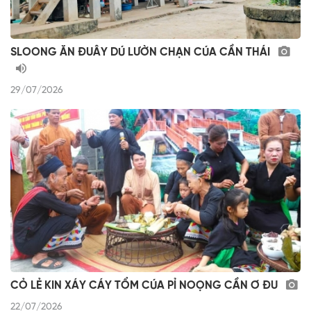
SLOONG ĂN ĐUÂY DÚ LƯỜN CHẠN CÚA CẦN THÁI
29/07/2026
CỎ LẺ KIN XÁY CÁY TỔM CÚA PỈ NOỌNG CẦN Ơ ĐU
22/07/2026