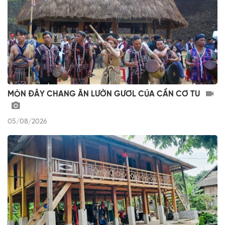
MÒN ĐÂY CHANG ĂN LƯỜN GƯƠL CÚA CẦN CƠ TU
05/08/2026