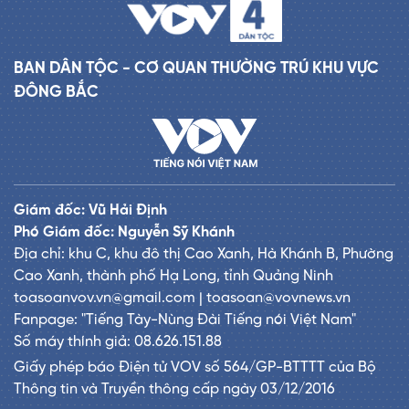
BAN DÂN TỘC - CƠ QUAN THƯỜNG TRÚ KHU VỰC
ĐÔNG BẮC
Giám đốc: Vũ Hải Định
Phó Giám đốc: Nguyễn Sỹ Khánh
Địa chỉ: khu C, khu đô thị Cao Xanh, Hà Khánh B, Phường
Cao Xanh, thành phố Hạ Long, tỉnh Quảng Ninh
toasoanvov.vn@gmail.com | toasoan@vovnews.vn
Fanpage: "Tiếng Tày-Nùng Đài Tiếng nói Việt Nam"
Số máy thính giả: 08.626.151.88
Giấy phép báo Điện tử VOV số 564/GP-BTTTT của Bộ
Thông tin và Truyền thông cấp ngày 03/12/2016