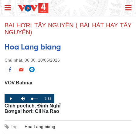
ɃAI HƠRI TÂY NGUYÊN ( BÀI HÁT HAY TÂY
NGUYÊN)
Hoa Lang biang
Chủ nhật, 06:00, 10/05/2026
VOV.Bahnar
R
-3:32
L
P
P
M
o
r
l
u
Chih pơcheh: Đình Nghĩ
a
o
a
t
e
d
g
y
e
Bơngai hơri: Cil Ka Rao
e
r
d
e
m
:
s
0
s
%
:
Tag:
Hoa Lang biang
a
0
%
i