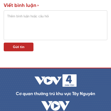
Viết bình luận
n
i
n
g
T
i
m
e
Cơ quan thường trú khu vực Tây Nguyên