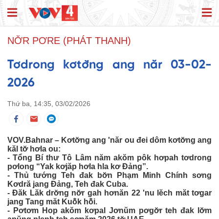
NƠ̆R PƠRE (PHÁT THANH)
Tơdrong kơtơ̆ng ang năr 03-02-
2026
Thứ ba, 14:35, 03/02/2026
VOV.Bahnar – Kơtơ̆ng ang 'năr ou đei dôm kơtơ̆ng ang
kăl tơ̆ hơla ou:
- Tổng Bí thư Tô Lâm năm akŏm pôk hơpah tơdrong
pơlong “Yak kơjăp hơla hla kơ Đảng”.
- Thủ tướng Teh đak bơ̆n Phạm Minh Chính sơng
Kơdră jang Đảng, Teh đak Cuba.
- Đăk Lăk drơ̆ng nơ̆r gah hơnăn 22 'nu lĕch măt tơgar
jang Tang măt Kuô̆k hô̆i.
- Pơtơm Hop akŏm kơpal Jơnŭm pơgơ̆r teh đak lơ̆m