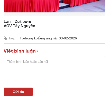
m
e
Lan – Zưt pơre
VOV Tây Nguyên
Tag:
Tơdrong kơtơ̆ng ang năr 03-02-2026
Viết bình luận