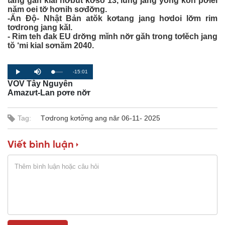
tang găn kial hơbŭt kơsô̆ 13, iung jang yông kon pơlei
năm oei tơ̆ hơnih sơđơ̆ng.
-Ấn Độ- Nhật Bản atŏk kơtang jang hơdoi lơ̆m rim
tơdrong jang kăl.
- Rim teh đak EU drơ̆ng mĭnh nơ̆r găh trong tơlĕch jang
tŏ ‘mi kial sơnăm 2040.
R
-15:01
L
P
P
M
o
r
l
u
VOV Tây Nguyên
a
o
a
t
e
d
g
y
e
Amazưt-Lan pơre nơ̆r
e
r
d
e
m
:
s
0
s
%
:
Tag:
Tơdrong kơtơ̆ng ang năr 06-11- 2025
a
0
%
i
Viết bình luận
n
i
n
g
T
i