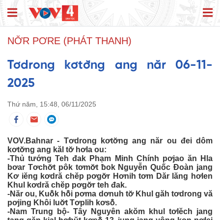
NƠ̆R PƠRE (PHÁT THANH)
Tơdrong kơtơ̆ng ang năr 06-11-
2025
Thứ năm, 15:48, 06/11/2025
VOV.Bahnar - Tơdrong kơtơ̆ng ang năr ou đei dôm
kơtơ̆ng ang kăl tơ̆ hơla ou:
-Thủ tướng Teh đak Phạm Minh Chính pơjao ăn Hla
bơar Tơchơ̆t pôk tơmơ̆t ƀok Nguyễn Quốc Đoàn jang
Kơ iĕng kơdră chĕp pơgơ̆r Hơnih tơm Dăr lăng hơlen
Khul kơdră chĕp pơgơ̆r teh đak.
-Năr ou, Kuô̆k hô̆i pơma dơnuh tơ̆ Khul găh tơdrong vă
pơjing Khôi luơ̆t Tơplih kơsô̆.
-Nam Trung bộ- Tây Nguyên akŏm khul tơlĕch jang