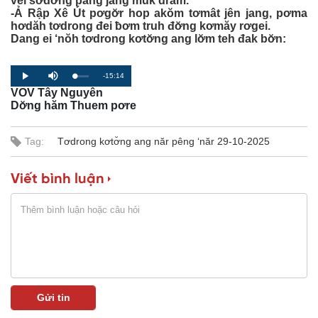
vei sơđơ̆ng păng jang mŭk drăm.
-Ả Rập Xê Út pơgơ̆r hop akŏm tơmât jên jang, pơma
hơdăh tơdrong đei ƀơm truh đơ̆ng kơmăy rơgei.
Dang ei ‘nŏh tơdrong kơtơ̆ng ang lơ̆m teh đak bơ̆n:
R
-15:14
L
P
P
M
o
r
l
u
VOV Tây Nguyên
a
o
a
t
e
d
g
y
e
Dơ̆ng hăm Thuem pơre
e
r
d
e
m
:
s
0
s
%
:
Tag:
Tơdrong kơtơ̆ng ang năr pêng ‘năr 29-10-2025
a
0
%
i
Viết bình luận
n
i
n
g
T
i
m