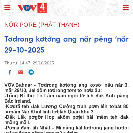
NƠ̆R PƠRE (PHÁT THANH)
Tơdrong kơtơ̆ng ang năr pêng ‘năr
29-10-2025
Thứ tư, 14:47, 29/10/2025
VOV.Bahnar - Tơdrong kơtơ̆ng ang kơsơ̆ ‘nâu năr 3,
‘năr 29/10, đei dôm tơdrong tơm tơ̆ hơla âu:
-Tổng Bí thư Tô Lâm năm ngôi tơ̆ teh đak Anh păng
Bắc Ireland.
-Kơdră teh đak Lương Cường truh pơm lêh tơbăt 80
sơnăm Năr Khul linh tơblăh Quân khu 3.
-Đắk Lắk pơgơ̆r Hop akŏm pơjei băl ‘mêm teh đak
‘măng mă I.
-Pơma đam tih Nhật – Mi năng kăl tơdrong jang hơdoi