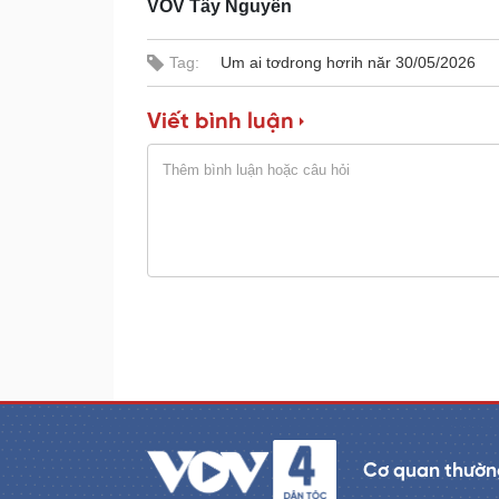
VOV Tây Nguyên
e
r
d
e
m
:
s
0
s
%
:
Tag:
Um ai tơdrong hơrih năr 30/05/2026
a
0
%
i
Viết bình luận
n
i
n
g
T
i
m
e
Cơ quan thường