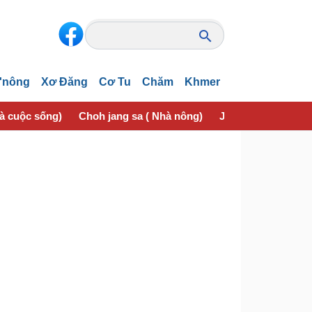
'nông
Xơ Đăng
Cơ Tu
Chăm
Khmer
và cuộc sống)
Choh jang sa ( Nhà nông)
Jơhngơ̆m pran (Sứ