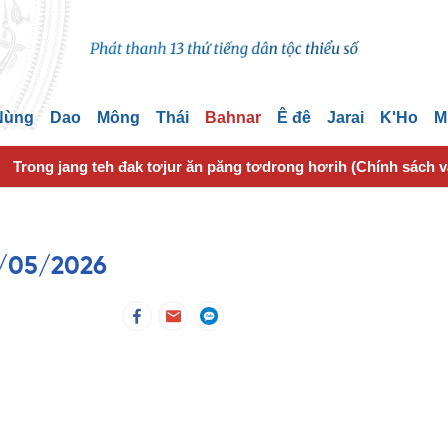
 Nùng
Dao
Mông
Thái
Bahnar
Ê đê
Jarai
K'Ho
M
Trong jang teh đak tơjur ăn păng tơdrong hơrih (Chính sách 
0/05/2026