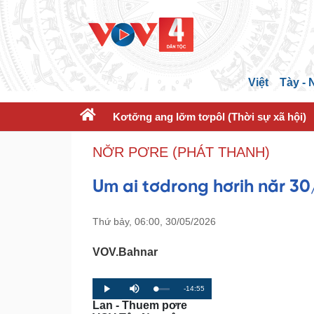
Việt
Tày -
Kơtơ̆ng ang lơ̆m tơpôl (Thời sự xã hội)
NƠ̆R PƠRE (PHÁT THANH)
Um ai tơdrong hơrih năr 3
Thứ bảy, 06:00, 30/05/2026
VOV.Bahnar
R
-14:55
L
P
P
M
o
r
l
u
Lan - Thuem pơre
a
o
a
t
e
d
g
y
e