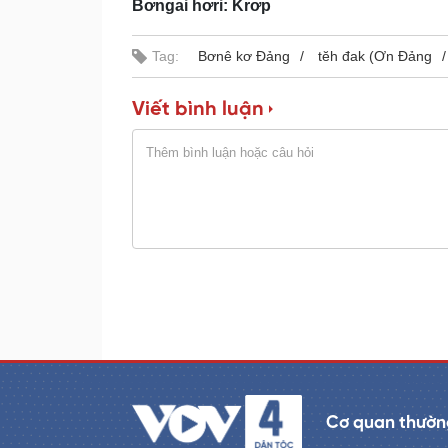
Bơngai hơri: Krơp
e
r
d
e
m
:
s
0
s
%
:
Tag:
Bơnê kơ Đảng
a
tĕh đak (Ơn Đảng
0
%
i
Viết bình luận
n
i
n
g
T
i
m
e
Cơ quan thường