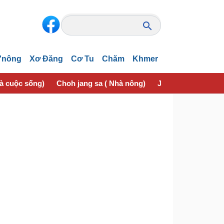
'nông
Xơ Đăng
Cơ Tu
Chăm
Khmer
và cuộc sống)
Choh jang sa ( Nhà nông)
Jơhngơ̆m pran (Sứ