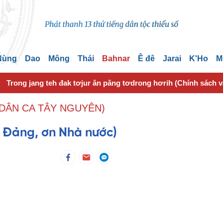
 Nùng
Dao
Mông
Thái
Bahnar
Ê đê
Jarai
K'Ho
M
Trong jang teh đak tơjur ăn păng tơdrong hơrih (Chính sách 
DÂN CA TÂY NGUYÊN)
 Đảng, ơn Nhà nước)