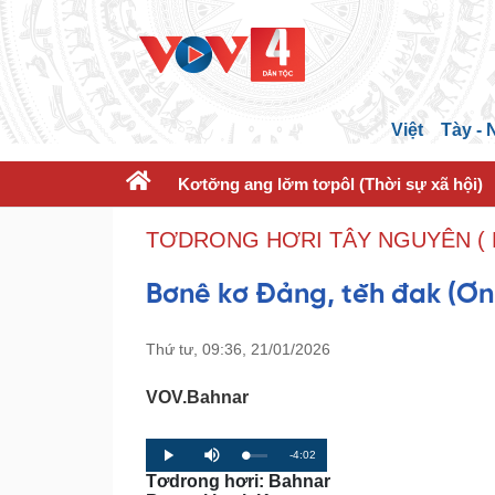
Việt
Tày -
Kơtơ̆ng ang lơ̆m tơpôl (Thời sự xã hội)
TƠDRONG HƠRI TÂY NGUYÊN ( 
Bơnê kơ Đảng, tĕh đak (Ơn
Thứ tư, 09:36, 21/01/2026
VOV.Bahnar
R
-4:02
L
P
P
M
o
r
l
u
Tơdrong hơri: Bahnar
a
o
a
t
e
d
g
y
e