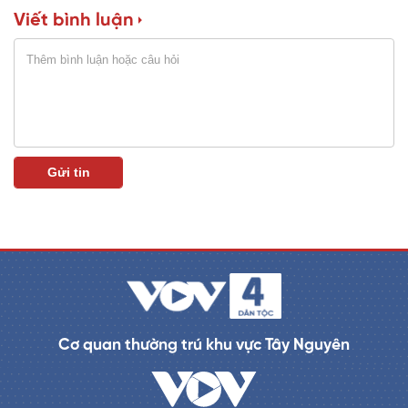
Viết bình luận
n
i
n
g
T
i
m
e
Cơ quan thường trú khu vực Tây Nguyên