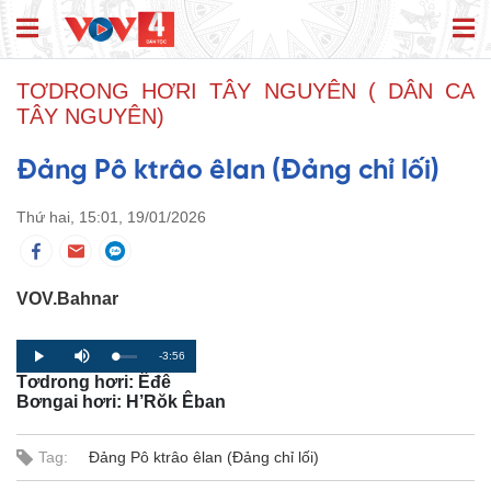
TƠDRONG HƠRI TÂY NGUYÊN ( DÂN CA
TÂY NGUYÊN)
Đảng Pô ktrâo êlan (Đảng chỉ lối)
Thứ hai, 15:01, 19/01/2026
VOV.Bahnar
R
-3:56
L
P
P
M
o
r
l
u
Tơdrong hơri: Êđê
a
o
a
t
e
d
g
y
e
Bơngai hơri: H’Rŏk Êban
e
r
d
e
m
:
s
0
s
%
:
Tag:
Đảng Pô ktrâo êlan (Đảng chỉ lối)
a
0
%
i