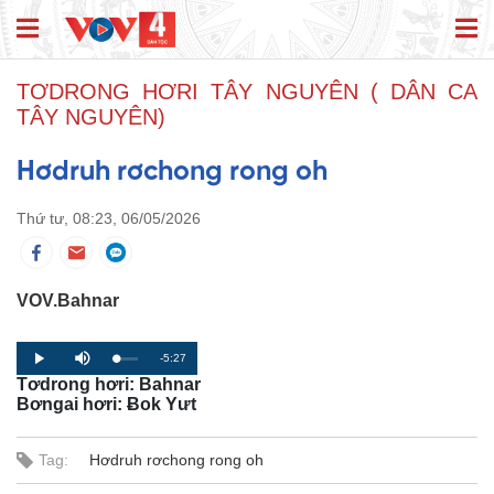
TƠDRONG HƠRI TÂY NGUYÊN ( DÂN CA
TÂY NGUYÊN)
Hơdruh rơchong rong oh
Thứ tư, 08:23, 06/05/2026
VOV.Bahnar
R
-5:27
L
P
P
M
o
r
l
u
Tơdrong hơri: Bahnar
a
o
a
t
e
d
g
y
e
Bơngai hơri: Ƀok Yưt
e
r
d
e
m
:
s
0
s
%
:
Tag:
Hơdruh rơchong rong oh
a
0
%
i