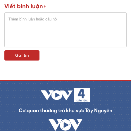
Viết bình luận
n
i
n
g
T
i
m
e
Cơ quan thường trú khu vực Tây Nguyên