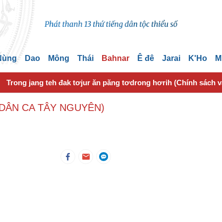
 Nùng
Dao
Mông
Thái
Bahnar
Ê đê
Jarai
K'Ho
M
Trong jang teh đak tơjur ăn păng tơdrong hơrih (Chính sách 
DÂN CA TÂY NGUYÊN)