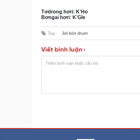
e
r
d
e
m
:
s
Tơdrong hơri: K’Ho
0
s
%
:
Bơngai hơri: K’Gle
a
0
%
i
Tag:
Jơi kòn drum
n
i
Viết bình luận
n
g
T
i
m
e