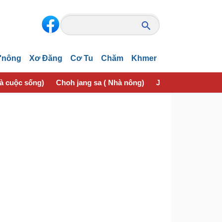
'nông
Xơ Đăng
Cơ Tu
Chăm
Khmer
và cuộc sống)
Choh jang sa ( Nhà nông)
Jơhngơ̆m pran (Sứ