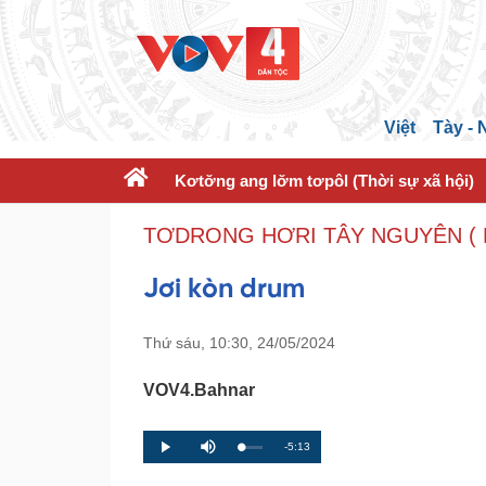
Việt
Tày -
Kơtơ̆ng ang lơ̆m tơpôl (Thời sự xã hội)
TƠDRONG HƠRI TÂY NGUYÊN ( 
Jơi kòn drum
Thứ sáu, 10:30, 24/05/2024
VOV4.Bahnar
R
-5:13
L
P
P
M
o
r
l
u
a
o
a
t
e
d
g
y
e