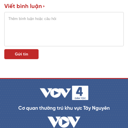
Viết bình luận
n
i
n
g
T
i
m
e
Cơ quan thường trú khu vực Tây Nguyên