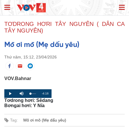
TƠDRONG HƠRI TÂY NGUYÊN ( DÂN CA
TÂY NGUYÊN)
Mŏ ơi mŏ (Mẹ dấu yêu)
Thứ năm, 15:12, 23/04/2026
VOV.Bahnar
R
-4:16
L
P
P
M
o
r
l
u
Tơdrong hơri: Sêdang
a
o
a
t
e
d
g
y
e
Bơngai hơri: Y Nía
e
r
d
e
m
:
s
0
s
%
:
Tag:
Mŏ ơi mŏ (Mẹ dấu yêu)
a
0
%
i