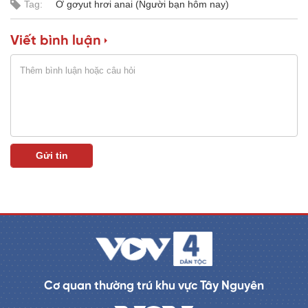
Tag:
Ơ gơyut hrơi anai (Người bạn hôm nay)
a
0
%
i
Viết bình luận
n
i
n
g
T
i
m
e
Cơ quan thường trú khu vực Tây Nguyên