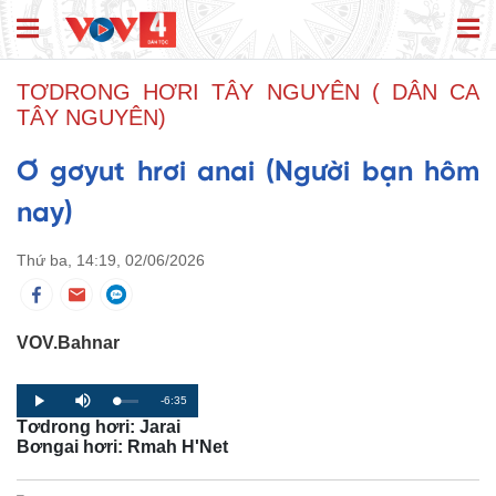
TƠDRONG HƠRI TÂY NGUYÊN ( DÂN CA
TÂY NGUYÊN)
Ơ gơyut hrơi anai (Người bạn hôm
nay)
Thứ ba, 14:19, 02/06/2026
VOV.Bahnar
R
-6:35
L
P
P
M
o
r
l
u
Tơdrong hơri: Jarai
a
o
a
t
e
d
g
y
e
Bơngai hơri: Rmah H'Net
e
r
d
e
m
:
s
0
s
%
: