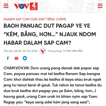
RANAM SAP CAM (GIẢI ĐÁP TIẾNG CHĂM)
BAOH PANUAC DUT PAGAP YE YE
“KÉM, BẰNG, HƠN…” NJAUK NDOM
HABAR DALAM SAP CAM?
Thứ sáu, 06:00, 24/04/2026
Urang lang: TS PHÚ VĂN HẲN
CHAM.VOV.VN: Dom urang pang danak dak papar sap
Cam, payua panuac mai tal kadha Ranam Sap bangsa
Cam: khol dahlak thau ka kadha di kaya atau bruk ngak
jeng hu tanut karei di gauk. Tuk ndom ka tanut kadha du
dua bruk kadha dut pagap yau ye (kém, bằng, hơn…)
haong gauk, urang Cam urak ini bhian nyim sap Yuen.
Pagap yau: “kaya sang adei kém jang sang saai”;