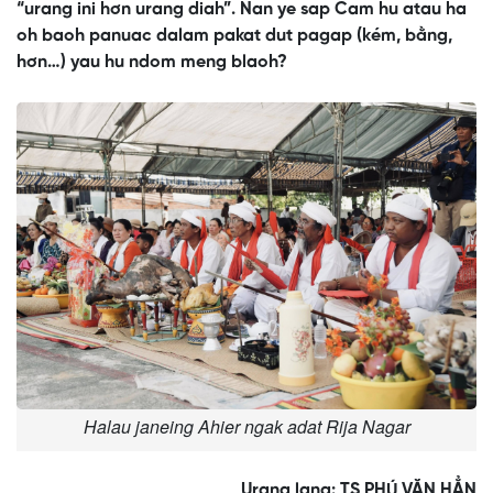
“urang ini hơn urang diah”. Nan ye sap Cam hu atau ha
oh baoh panuac dalam pakat dut pagap (kém, bằng,
hơn…) yau hu ndom meng blaoh?
This
is
No compatible source was found for this media.
a
modal
window.
Halau janeing Ahier ngak adat Rija Nagar
Urang lang: TS PHÚ VĂN HẲN