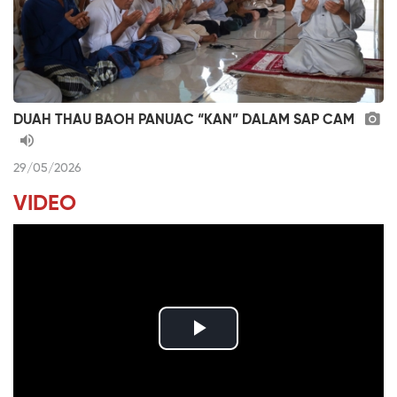
DUAH THAU BAOH PANUAC “KAN” DALAM SAP CAM
29/05/2026
VIDEO
P
l