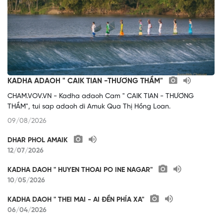
KADHA ADAOH " CAIK TIAN -THƯƠNG THẦM"
CHAM.VOV.VN - Kadha adaoh Cam " CAIK TIAN - THƯƠNG
THẦM", tui sap adaoh di Amuk Qua Thị Hồng Loan.
09/08/2026
DHAR PHOL AMAIK
12/07/2026
KADHA DAOH " HUYEN THOAI PO INE NAGAR"
10/05/2026
KADHA DAOH " THEI MAI - AI ĐỀN PHÍA XA"
06/04/2026