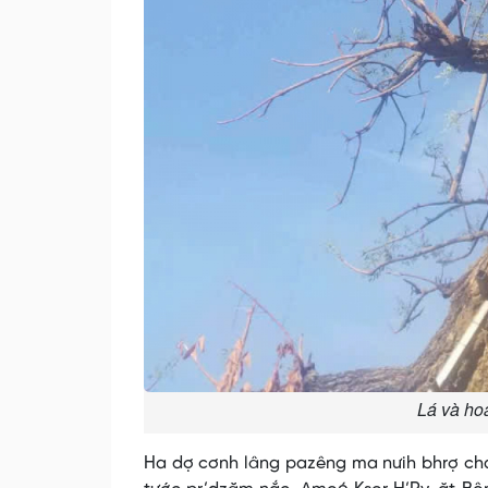
Lá và ho
Ha dợ cơnh lâng pazêng ma nưih bhrợ cha