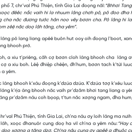
hố 7, chr’val Phú Thiện, tỉnh Gia Lai đoọng năl:
“Bhhơi Tang
 xoọc đêêc nắc vaih hi la nhuum lâng chơh pô, pô đoo đha
g cha năc đương tước hân noo vêy bơơn cha. Pô lâng hi la
om zêệ năc doọ lâh tăng, cha yêm”.
 lâng pô lang liang apêê buôn hut ooy oih đoọng l’boot, xa
âng bhooh prớ.
oh, a xiu t’priêng, căh cợ bơơn cloh lâng bhooh cha lâng a
cợ a xiu boh. Lêệ đhiệp chêện, đh’hum, bơơn tach k’tứi luu
m a yêm.
 lâng bhooh k’xâu đoọng k’dzúa dzúa. K’dzúa tơợ k’xêu luu
 lâng k’rịa âng bhooh năc vaih pr’dzăm bhơi tang liang a y
 âng pr’dzăm nâu coh bọop, t’tun năc xơợng ngam, đha hum
 chr’val Phú Thiện, tỉnh Gia Lai, ch’na nâu ơy loih lâng ma nưih
 lâh, xoọc đhanuôr cung doọ ha vil ch’na a yêm nâu:
“Hay c
c doọ xơơng a tăng dzợ. Ch’na nâu cung ơy apêê a đhuôc c