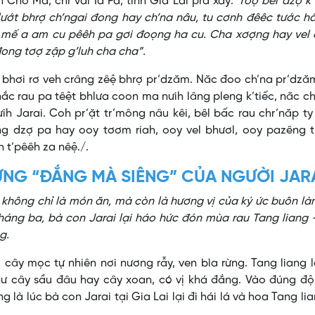
Chơ Ma, chr’val Ia Pa, tỉnh Gia Lai prá xay:
“Tơợ bêl dzợ k’
i lướt bhrợ ch’ngai đong hay ch’na nâu, tu cơnh đêêc tước 
a mế a am cu pêêh pa gơi đoọng ha cu. Cha xơợng hay vel 
đong tơợ zập g’luh cha cha”.
 bhơi rơ veh crâng zêệ bhrợ pr’dzăm. Năc đoo ch’na pr’dz
ắc rau pa têệt bhlưa coon ma nưih lâng pleng k’tiếc, năc c
h Jarai. Coh pr’ặt tr’mông nâu kêi, bêl bấc rau chr’năp t
ang dzợ pa hay ooy tơơm riah, ooy vel bhươl, ooy pazêng 
h t’pêêh za nêệ./.
ỪNG “ĐẮNG MÀ SIÊNG” CỦA NGƯỜI JAR
 không chỉ là món ăn, mà còn là hương vị của ký ức buôn là
háng ba, bà con Jarai lại háo hức đón mùa rau Tang liang
g.
ại cây mọc tự nhiên nơi nương rẫy, ven bìa rừng. Tang liang 
hư cây sầu đâu hay cây xoan, có vị khá đắng. Vào đúng độ
g là lúc bà con Jarai tại Gia Lai lại đi hái lá và hoa Tang li