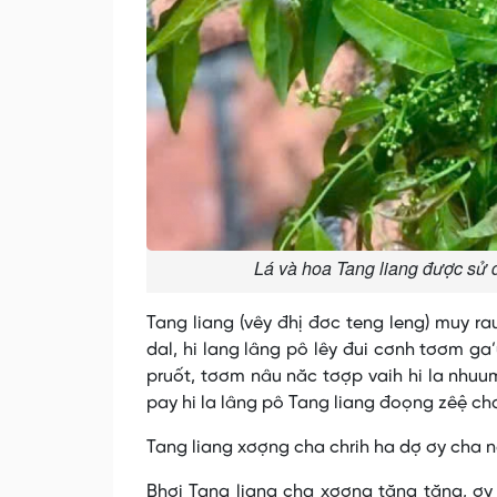
Lá và hoa Tang liang được sử 
Tang liang (vêy đhị đơc teng leng) muy ra
dal, hi lang lâng pô lêy đui cơnh tơơm g
pruốt, tơơm nâu năc tơợp vaih hi la nhuu
pay hi la lâng pô Tang liang đoọng zêệ ch
Tang liang xơợng cha chrih ha dợ ơy cha n
Bhơi Tang liang cha xơợng tăng tăng, ơ