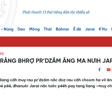
 - Nùng
Dao
Mông
Thái
Bahnar
Ê đê
Jarai
K'Ho
M)
CRÂNG BHRỢ PR’DZĂM ÂNG MA NƯIH JA
 liang căh muy rau pr’dzăm năc dzợ rau căh choom ha vil â
êê pêê, đhanuôr Jarai năc tước pêêh pay tang liang –muy ch