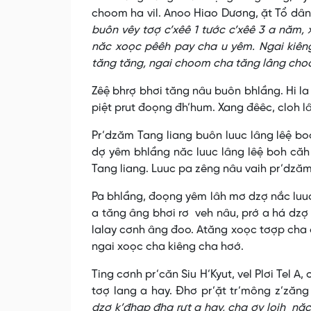
choom ha vil. Anoo Hiao Dương, ặt Tổ dân p
buôn vêy tơợ c’xêê 1 tước c’xêê 3 a năm,
năc xoọc pêêh pay cha u yêm. Ngai kiên
tăng tăng, ngai choom cha tăng lâng cho
Zêệ bhrợ bhơi tăng nâu buôn bhlầng. Hi la
piệt prut đoọng đh’hum. Xang đêêc, cloh l
Pr’dzăm Tang liang buôn luuc lâng lêệ bo
dợ yêm bhlầng năc luuc lâng lêệ boh căh 
Tang liang. Luuc pa zêng nâu vaih pr’dză
Pa bhlầng, đoọng yêm lâh mơ dzợ nắc luuc
a tăng âng bhơi rơ veh nâu, prớ a há dzợ
lalay cơnh âng đoo. Atăng xoọc tơợp cha
ngai xoọc cha kiêng cha hơớ.
Ting cơnh pr’căn Siu H’Kyut, vel Plơi Tel A,
tơợ lang a hay. Đhơ pr’ặt tr’mông z’zăng
dzợ k’đhap đha rựt a hay, cha ơy loih nă