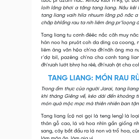
tước pr’dzăm nắc. Amoó Ksor H’Ry, ặt Bôn 
loih lâng bhơi a tăng tang liang. Nâu kê
tang liang vaih hila nhuum lâng pô năc 
chăp bhlầng rau ta nih liêm âng pr’loọng 
Tang liang tu cơnh đêêc nắc căh muy năc
hân noo ha pruôt coh da ding ca coong, n
liêm âng văn hóa ch’na đh’năh âng ma nưi
r’dợ bil, pazêng ch’na cha cơnh tang li
đh’rưah lướt bhrợ ha rêê, đh’rưah ặt cha co
TANG LIANG: MÓN RAU R
Trong ẩm thực của người Jarai, tang liang
khi tháng Giêng về, kéo dài đến khoảng t
món quà mộc mạc mà thiên nhiên ban tặn
Tang liang (có nơi gọi là teng leng) là lo
thân gỗ cao, lá và hoa nhìn gần giống n
sang, cây bắt đầu ra lá non và trổ hoa, cũn
làm món ăn, làm gia vị.