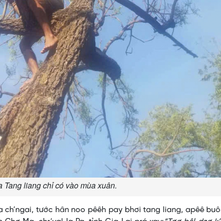
a Tang liang chỉ có vào mùa xuân.
 ch’ngai, tước hân noo pêêh pay bhơi tang liang, apêê bu