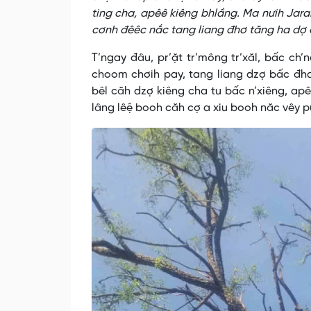
ting cha, apêê kiêng bhlầng. Ma nưih Jar
cơnh đêêc nắc tang liang đhơ tăng ha dợ
T’ngay đâu, pr’ặt tr’mông tr’xăl, bấc ch
choom chơih pay, tang liang dzợ bấc đha
bêl căh dzợ kiêng cha tu bấc n’xiêng, apê
lâng lêệ booh căh cợ a xiu booh năc vêy p