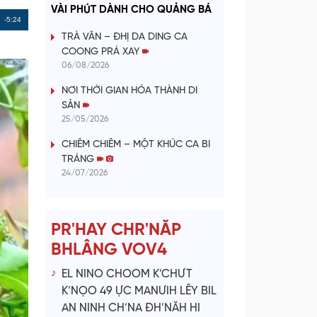
a
VÀI PHÚT DÀNH CHO QUẢNG BÁ
Remaining
-5:24
y
TRÀ VÂN – ĐHỊ DA DING CA
Time
COONG PRÁ XAY
V
06/08/2026
NƠI THỜI GIAN HÓA THÀNH DI
i
SẢN
25/05/2026
d
CHIÊM CHIÊM – MỘT KHÚC CA BI
e
TRÁNG
24/07/2026
o
PR'HAY CHR'NĂP
BHLÂNG VOV4
EL NINO CHOOM K’CHƯT
K’NỌO 49 ỰC MANƯIH LÊY BIL
AN NINH CH’NA ĐH’NĂH HI