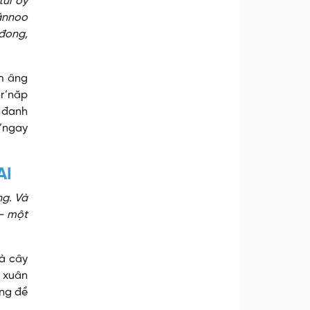
tứi ơy
hânnoo
đong,
ăm âng
hr’năp
y đanh
t’ngay
AI
ng. Và
 – một
là cây
 xuân
ang đề