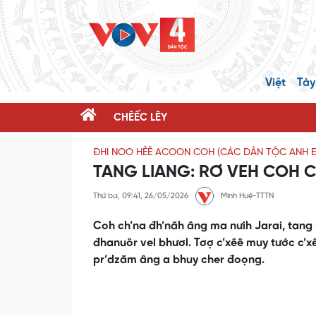
Việt
Tày
CHÊẾC LÊY
ĐHI NOO HÊÊ ACOON COH (CÁC DÂN TỘC ANH E
TANG LIANG: RƠ VEH COH 
Thứ ba, 09:41, 26/05/2026
Minh Huệ-TTTN
Coh ch’na đh’năh âng ma nưih Jarai, tang
đhanuôr vel bhươl. Tơợ c’xêê muy tước c’x
pr’dzăm âng a bhuy cher đoọng.