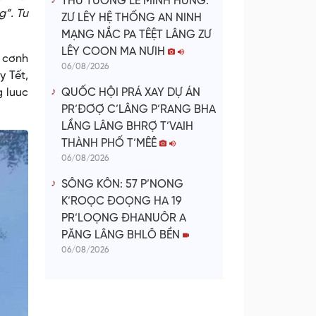
THỦ TƯỚNG LÊ MINH HƯNG:
g”. Tu
ZƯ LÊY HỆ THỐNG AN NINH
MẠNG NẮC PA TÊỆT LÂNG ZƯ
LÊY COON MA NƯIH
c cơnh
06/08/2026
y Tết,
g luuc
QUỐC HỘI PRÁ XAY DỰ ÁN
PR’ĐƠỢ C’LÂNG P’RANG BHA
LẦNG LÂNG BHRỢ T’VAIH
THÀNH PHỐ T’MÊÊ
06/08/2026
SÔNG KÔN: 57 P’NONG
K’ROỌC ĐOỌNG HA 19
PR’LOỌNG ĐHANUÔR A
PĂNG LÂNG BHLÔ BỀN
06/08/2026