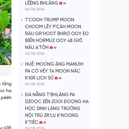
LÊỆNG BHLÂNG
06/08/2026
T’COOH TRUMP MOON
CHOOM LÊY P’CĂH MOON
RÂU GR’HOOT BHRỢ OOY EO
BIỂN HORMUZ OOY 48 GIỜ
NÂU A’TÔH
06/08/2026
HUẾ: MOONG ÂNG MANƯIH
PA CÔ VÊY TA MOON NĂC
K’KIR LỊCH SỬ
a lầng
06/08/2026
noo ha
ĐÀ NẴNG T’BHLÂNG PA
t pêêh
DZOỌC ZÊN ZOOI ĐOỌNG HA
HỌC SINH LÂNG TRƯỜNG
NỘI TRÚ ZR’LỤ K’NOONG
K’TIÊC
u căh
06/08/2026