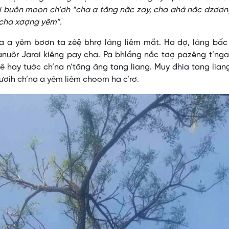
ai buôn moon ch’ơh “cha a tăng năc zay, cha ahá năc dzơơn
 cha xơợng yêm”.
’na a yêm bơơn ta zêệ bhrợ lâng liêm mắt. Ha dợ, lâng bấ
nuôr Jarai kiêng pay cha. Pa bhlầng nắc tơợ pazêng t’nga
ê hay tước ch’na n’tăng âng tang liang. Muy đhia tang lian
ươih ch’na a yêm liêm choom ha c’rơ.