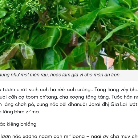
dụng như một món rau, hoặc làm gia vị cho món ăn trộn.
u tơơm chăt vaih coh ha rêê, coh crâng.. Tang liang vêy bh
a’ươl căh cợ tơơm ch’tang, cha xơợng tăng tăng. Tước hân 
m lâng chơh pô, cung năc bêl đhanuôr Jarai đhị Gia Lai lướ
a lâng bhrợ zr’ma.
ăc kiêng bhlầng.
y lơơn năc xơợng ngam coh mr’loọng – ngai ơy cha muy ch