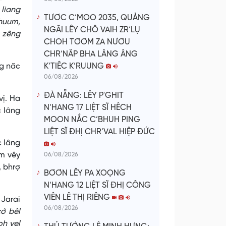
 liang
TƯƠC C’MOO 2035, QUẢNG
 huum,
NGÃI LÊY CHÔ VAIH ZR’LỤ
 zêng
CHOH TƠƠM ZA NƯƠU
CHR’NĂP BHA LÂNG ÂNG
ng năc
K’TIÊC K’RUUNG
06/08/2026
ĐÀ NẴNG: LÊY P'GHIT
vị. Ha
N’HANG 17 LIỆT SĨ HÊCH
c lâng
MOON NẮC C’BHUH PING
LIỆT SĨ ĐHỊ CHR’VAL HIỆP ĐỨC
c lâng
êm vêy
06/08/2026
, bhrợ
BƠƠN LÊY PA XOỌNG
N’HANG 12 LIỆT SĨ ĐHỊ CÔNG
VIÊN LÊ THỊ RIÊNG
 Jarai
06/08/2026
ớ bêl
oh vel