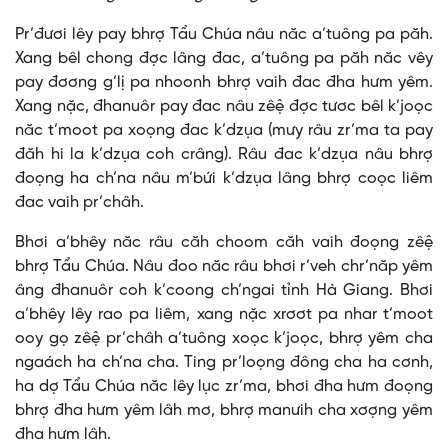
Pr’đươi lêy pay bhrợ Tẩu Chúa nâu năc a’tuông pa păh.
Xang bêl chong đợc lâng đac, a’tuông pa păh năc vêy
pay đơơng g’lị pa nhoonh bhrợ vaih đac đha hưm yêm.
Xang nặc, đhanuôr pay đac nâu zêệ đợc tươc bêl k’joọc
năc t’moot pa xoọng đac k’dzụa (mưy râu zr’ma ta pay
đăh hi la k’dzụa coh crâng). Râu đac k’dzụa nâu bhrợ
đoọng ha ch’na nâu m’bứi k’dzụa lâng bhrợ coọc liêm
đac vaih pr’châh.
Bhơi a’bhêy năc râu căh choom căh vaih đoọng zêệ
bhrợ Tẩu Chúa. Nâu đoo năc râu bhơi r’veh chr’năp yêm
âng đhanuôr coh k’coong ch’ngai tỉnh Hà Giang. Bhơi
a’bhêy lêy rao pa liêm, xang nặc xrơơt pa nhar t’moot
ooy gọ zêệ pr’châh a’tuông xoọc k’joọc, bhrợ yêm cha
ngaách ha ch’na cha. Ting pr’loọng đông cha ha cơnh,
ha dợ Tẩu Chúa năc lêy lục zr’ma, bhơi đha hưm đoọng
bhrợ đha hưm yêm lâh mơ, bhrợ manưih cha xơợng yêm
đha hưm lâh.