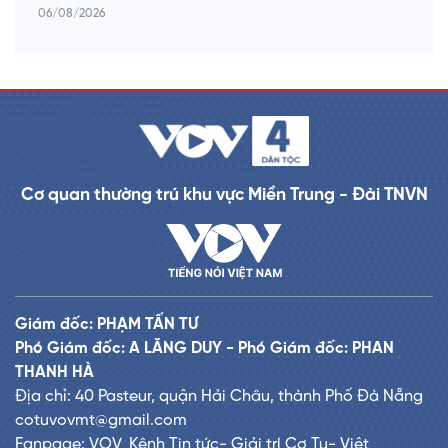
06/08/2026
Cơ quan thường trú khu vực Miền Trung - Đài TNVN
Giám đốc: PHẠM TẤN TƯ
Phó Giám đốc: A LĂNG DUY - Phó Giám đốc: PHAN
THANH HÀ
Địa chỉ: 40 Pasteur, quận Hải Châu, thành Phố Đà Nẵng
cotuvovmt@gmail.com
Fanpage: VOV_Kênh Tin tức- Giải trí Cơ Tu- Việt