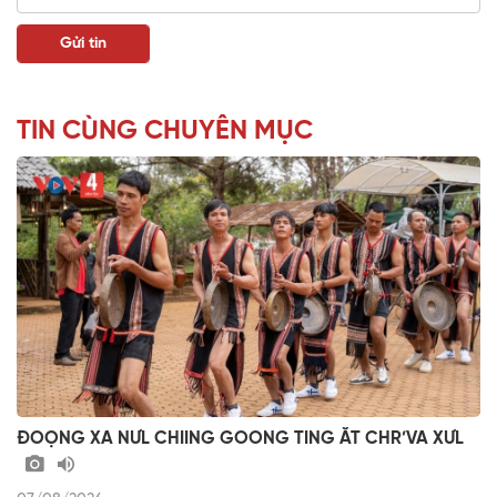
TIN CÙNG CHUYÊN MỤC
ĐOỌNG XA NƯL CHIING GOONG TING ĂT CHR’VA XƯL