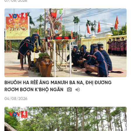
07/08/2026
BHUÔIH HA RÊÊ ÂNG MANƯIH BA NA, ĐHỊ ĐƯƠNG
RƠƠM BƠƠN K’BHỘ NGĂN
04/08/2026