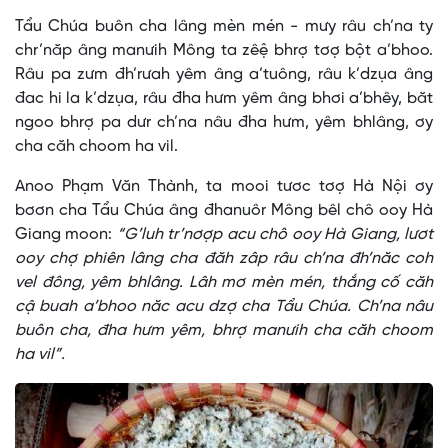
Tẩu Chúa buôn cha lâng mèn mén - mưy râu ch’na ty
chr’năp âng manưih Mông ta zêệ bhrợ tơợ bột a’bhoo.
Râu pa zưm đh’rưah yêm âng a’tuông, râu k’dzụa âng
đac hi la k’dzụa, râu đha hưm yêm âng bhơi a’bhêy, băt
ngoo bhrợ pa dưr ch’na nâu đha hưm, yêm bhlâng, ơy
cha căh choom ha vil.
Anoo Phạm Văn Thành, ta mooi tươc tơợ Hà Nội ơy
bơơn cha Tẩu Chúa âng đhanuôr Mông bêl chô ooy Hà
Giang moon:
“G’luh tr’nơợp acu chô ooy Hà Giang, lươt
ooy chợ phiên lâng cha đăh zâp râu ch’na đh’năc coh
vel đông, yêm bhlâng. Lâh mơ mèn mén, thắng cố căh
cậ buah a’bhoo năc acu dzợ cha Tẩu Chúa. Ch’na nâu
buôn cha, đha hưm yêm, bhrợ manưih cha căh choom
ha vil”.