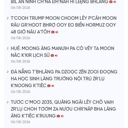
BIL AN NINH CH’NA ĐH’NĂH HI LÊỆNG BHLÂNG
06/08/2026
T’COOH TRUMP MOON CHOOM LÊY P’CĂH MOON
RÂU GR’HOOT BHRỢ OOY EO BIỂN HORMUZ OOY
48 GIỜ NÂU A’TÔH
06/08/2026
HUẾ: MOONG ÂNG MANƯIH PA CÔ VÊY TA MOON
NĂC K’KIR LỊCH SỬ
06/08/2026
ĐÀ NẴNG T’BHLÂNG PA DZOỌC ZÊN ZOOI ĐOỌNG
HA HỌC SINH LÂNG TRƯỜNG NỘI TRÚ ZR’LỤ
K’NOONG K’TIÊC
06/08/2026
TƯƠC C’MOO 2035, QUẢNG NGÃI LÊY CHÔ VAIH
ZR’LỤ CHOH TƠƠM ZA NƯƠU CHR’NĂP BHA LÂNG
ÂNG K’TIÊC K’RUUNG
06/08/2026