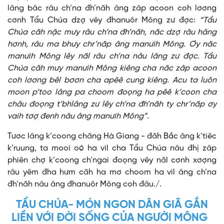
lâng bâc râu ch’na đh’năh âng zâp acoon coh lơơng
cơnh Tẩu Chúa dzợ vêy đhanuôr Mông zư đợc:
“Tẩu
Chúa căh nặc mưy râu ch’na đh’năh, năc dzợ râu hâng
hơnh, râu ma bhưy chr’năp âng manưih Mông. Ơy năc
manưih Mông lêy năl râu ch’na nâu lâng zư đợc. Tẩu
Chúa căh mưy manưih Mông kiêng cha năc zâp acoon
coh lơơng bêl bơơn cha apêê cung kiêng. Acu ta luôn
moon p’too lâng pa choom đoọng ha pêê k’coon cha
châu đoọng t’bhlâng zư lêy ch’na đh’năh ty chr’năp ơy
vaih tơợ đenh nâu âng manưih Mông”.
Tươc lâng k’coong chăng Hà Giang - đăh Bắc âng k’tiêc
k’ruung, ta mooi oó ha vil cha Tẩu Chúa nâu đhị zâp
phiên chợ k’coong ch’ngai đoọng vêy năl cơnh xơợng
râu yêm đha hưm căh ha mơ choom ha vil âng ch’na
đh’năh nâu âng đhanuôr Mông coh đâu./.
TẨU CHÚA- MÓN NGON DÂN GIÃ GẮN
LIỀN VỚI ĐỜI SỐNG CỦA NGƯỜI MÔNG