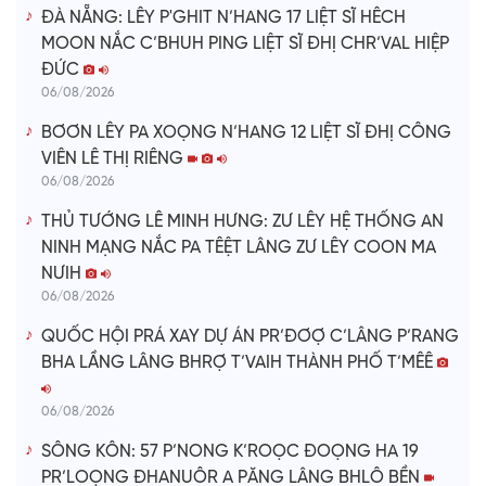
ĐÀ NẴNG: LÊY P'GHIT N’HANG 17 LIỆT SĨ HÊCH
MOON NẮC C’BHUH PING LIỆT SĨ ĐHỊ CHR’VAL HIỆP
ĐỨC
06/08/2026
BƠƠN LÊY PA XOỌNG N’HANG 12 LIỆT SĨ ĐHỊ CÔNG
VIÊN LÊ THỊ RIÊNG
06/08/2026
THỦ TƯỚNG LÊ MINH HƯNG: ZƯ LÊY HỆ THỐNG AN
NINH MẠNG NẮC PA TÊỆT LÂNG ZƯ LÊY COON MA
NƯIH
06/08/2026
QUỐC HỘI PRÁ XAY DỰ ÁN PR’ĐƠỢ C’LÂNG P’RANG
BHA LẦNG LÂNG BHRỢ T’VAIH THÀNH PHỐ T’MÊÊ
06/08/2026
SÔNG KÔN: 57 P’NONG K’ROỌC ĐOỌNG HA 19
PR’LOỌNG ĐHANUÔR A PĂNG LÂNG BHLÔ BỀN