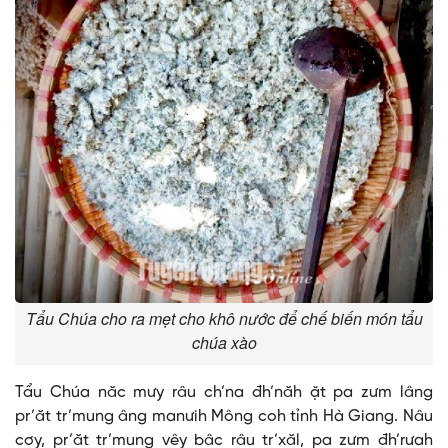
Tẩu Chúa cho ra mẹt cho khô nước để chế biến món tẩu
chúa xào
Tẩu Chúa năc mưy râu ch’na đh’năh ặt pa zưm lâng
pr’ăt tr’mung âng manưih Mông coh tỉnh Hà Giang. Nâu
cơy, pr’ăt tr’mung vêy bâc râu tr’xăl, pa zưm đh’rưah