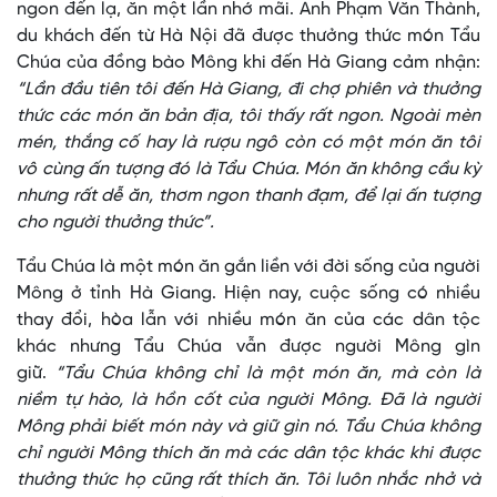
ngon đến lạ, ăn một lần nhớ mãi. Anh Phạm Văn Thành,
du khách đến từ Hà Nội đã được thưởng thức món Tẩu
Chúa của đồng bào Mông khi đến Hà Giang cảm nhận:
“Lần đầu tiên tôi đến Hà Giang, đi chợ phiên và thưởng
thức các món ăn bản địa, tôi thấy rất ngon. Ngoài mèn
mén, thắng cố hay là rượu ngô còn có một món ăn tôi
vô cùng ấn tượng đó là Tẩu Chúa. Món ăn không cầu kỳ
nhưng rất dễ ăn, thơm ngon thanh đạm, để lại ấn tượng
cho người thưởng thức”.
Tẩu Chúa là một món ăn gắn liền với đời sống của người
Mông ở tỉnh Hà Giang. Hiện nay, cuộc sống có nhiều
thay đổi, hòa lẫn với nhiều món ăn của các dân tộc
khác nhưng Tẩu Chúa vẫn được người Mông gìn
giữ.
“Tẩu Chúa không chỉ là một món ăn, mà còn là
niềm tự hào, là hồn cốt của người Mông. Đã là người
Mông phải biết món này và giữ gìn nó. Tẩu Chúa không
chỉ người Mông thích ăn mà các dân tộc khác khi được
thưởng thức họ cũng rất thích ăn. Tôi luôn nhắc nhở và