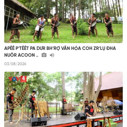
APÊÊ P’TÊÊT PA DƯR BH’RỢ VĂN HÓA COH ZR’LỤ ĐHA
NUÔR ACOON ..
03/08/2026