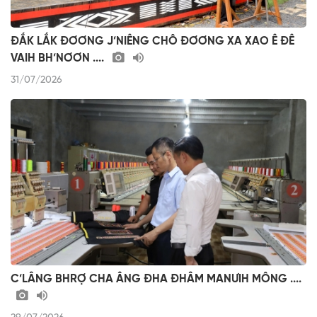
ĐẮK LẮK ĐƠƠNG J’NIÊNG CHÔ ĐƠƠNG XA XAO Ê ĐÊ
VAIH BH’NƠƠN ....
31/07/2026
C’LÂNG BHRỢ CHA ÂNG ĐHA ĐHÂM MANƯIH MÔNG ....