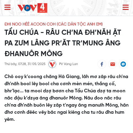
ĐHI NOO HÊÊ ACOON COH (CÁC DÂN TỘC ANH EM)
TẨU CHÚA - RÂU CH’NA ĐH’NĂH ẶT
PA ZƯM LÂNG PR’ĂT TR’MUNG ÂNG
ĐHANUÔR MÔNG
Thứ bảy, 07:28, 31/05/2025
PV Vàng Lan
Chô ooy k’coong chăng Hà Giang, lâh mơ zâp râu ch’na
đh’năh bool lêy bool cha cơnh mèn mén, thắng cố,
bhr’lạc... ta mooi dzợ bơơn cha Tẩu Chúa dzợ ta moon
năc đậu k’dzụa âng đhanuôr Mông. Nâu đoo năc râu
ch’na đh’năh buôn lêy zâp t’ngay âng manưih Mông, hân
đhơ cơnh đêêc vêy bâc ngai kiêng cha tu râu đha hưm
yêm.