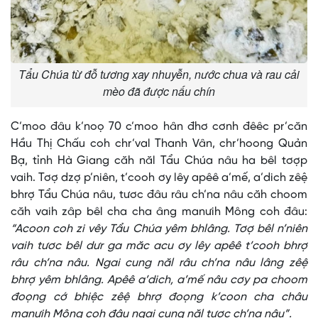
Tẩu Chúa từ đỗ tương xay nhuyễn, nước chua và rau cải
mèo đã được nấu chín
C’moo đâu k’noọ 70 c’moo hân đhơ cơnh đêêc pr’căn
Hầu Thị Chấu coh chr’val Thanh Vân, chr’hoong Quản
Bạ, tỉnh Hà Giang căh năl Tẩu Chúa nâu ha bêl tơợp
vaih. Tơợ dzợ p’niên, t’cooh ơy lêy apêê a’mế, a’dich zêệ
bhrợ Tẩu Chúa nâu, tươc đâu râu ch’na nâu căh choom
căh vaih zâp bêl cha cha âng manưih Mông coh đâu:
“Acoon coh zi vêy Tẩu Chúa yêm bhlâng. Tơợ bêl n’niên
vaih tươc bêl dưr ga măc acu ơy lêy apêê t’cooh bhrợ
râu ch’na nâu. Ngai cung năl râu ch’na nâu lâng zêệ
bhrợ yêm bhlâng. Apêê a’dich, a’mế nâu cơy pa choom
đoọng cớ bhiệc zêệ bhrợ đoọng k’coon cha châu
manưih Mông coh đâu ngai cung năl tươc ch’na nâu”.