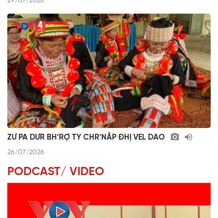
29/07/2026
ZƯ PA DƯR BH’RỢ TY CHR’NĂP ĐHỊ VEL DAO
26/07/2026
PODCAST/ VIDEO