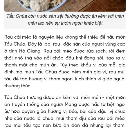
Tẩu Chúa còn nước sền sệt thường được ăn kèm với mèn
mén tạo nên sự thơm ngon khác biệt
Rau cải mèo là nguyên liệu khong thể thiếu để nấu món
Tẩu Chúa. Đây là loại rau đặc sản của người vùng cao
ở tỉnh Hà Giang. Rau cải mèo được rửa sạch, rồi đem
thái nhỏ thả vào nồi cháo đậu khi đang sôi, tạo ra vị
thanh mát cho món ăn. Tùy theo khẩu vị của mỗi gia
đình mà món Tẩu Chúa được nêm mến gia vị, rau mùi
tầu để tạo hương vị thơm ngon, kích thích vị giác người
thưởng thức.
Tẩu Chúa thường được ăn kèm với mèn mén - một món
ăn truyền thống của người Mông được nấu từ bột ngô.
Sự hòa quyện giữa hương vị béo, bùi của đậu, vị chua
nhẹ của nước lá chua, mùi thơm dịu của rau cải mèo,
rau mùi tầu tạo nên bữa ăn dân dã nhưng lại thơm,