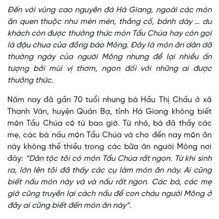
Đến với vùng cao nguyên đá Hà Giang, ngoài các món
ăn quen thuộc như mèn mén, thắng cố, bánh dày … du
khách còn được thưởng thức món Tẩu Chúa hay còn gọi
là đậu chua của đồng bào Mông. Đây là món ăn dân dã
thường ngày của người Mông nhưng để lại nhiều ấn
tượng bởi mùi vị thơm, ngon đối với những ai được
thưởng thức.
Năm nay đã gần 70 tuổi nhưng bà Hầu Thị Chấu ở xã
Thanh Vân, huyện Quản Bạ, tỉnh Hà Giang không biết
món Tẩu Chúa có từ bao giờ. Từ nhỏ, bà đã thấy các
mẹ, các bà nấu món Tẩu Chúa và cho đến nay món ăn
này không thể thiếu trong các bữa ăn người Mông nơi
đây:
“Dân tộc tôi có món Tẩu Chúa rất ngon. Từ khi sinh
ra, lớn lên tôi đã thấy các cụ làm món ăn này. Ai cũng
biết nấu món này và và nấu rất ngon. Các bà, các mẹ
giờ cũng truyền lại cách nấu để con cháu người Mông ở
đây ai cũng biết đến món ăn này”.