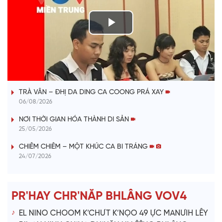
P
l
VÀI PHÚT DÀNH CHO QUẢNG BÁ
a
TRÀ VÂN – ĐHỊ DA DING CA COONG PRÁ XAY
y
06/08/2026
V
NƠI THỜI GIAN HÓA THÀNH DI SẢN
25/05/2026
i
CHIÊM CHIÊM – MỘT KHÚC CA BI TRÁNG
24/07/2026
d
e
PR'HAY CHR'NĂP BHLÂNG VOV4
o
EL NINO CHOOM K’CHƯT K’NỌO 49 ỰC MANƯIH LÊY